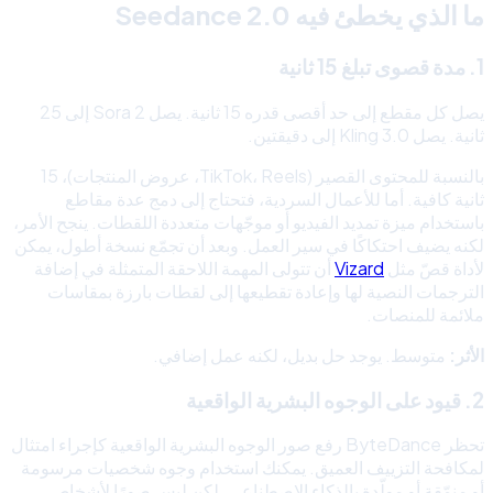
ما الذي يخطئ فيه Seedance 2.0
1. مدة قصوى تبلغ 15 ثانية
يصل كل مقطع إلى حد أقصى قدره 15 ثانية. يصل Sora 2 إلى 25
ثانية. يصل Kling 3.0 إلى دقيقتين.
بالنسبة للمحتوى القصير (TikTok، Reels، عروض المنتجات)، 15
ثانية كافية. أما للأعمال السردية، فتحتاج إلى دمج عدة مقاطع
باستخدام ميزة تمديد الفيديو أو موجّهات متعددة اللقطات. ينجح الأمر،
لكنه يضيف احتكاكًا في سير العمل. وبعد أن تجمّع نسخة أطول، يمكن
لأداة قصّ مثل
Vizard
أن تتولى المهمة اللاحقة المتمثلة في إضافة
الترجمات النصية لها وإعادة تقطيعها إلى لقطات بارزة بمقاسات
ملائمة للمنصات.
الأثر:
متوسط. يوجد حل بديل، لكنه عمل إضافي.
2. قيود على الوجوه البشرية الواقعية
تحظر ByteDance رفع صور الوجوه البشرية الواقعية كإجراء امتثال
لمكافحة التزييف العميق. يمكنك استخدام وجوه شخصيات مرسومة
أو منمّقة أو مولّدة بالذكاء الاصطناعي، لكن ليس صورًا لأشخاص