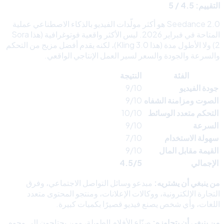
التقييم: 4.5 / 5
Seedance 2.0 هو أكثر مولّدات الفيديو بالذكاء الاصطناعي عملية
المتاحة في فبراير 2026. ليس الأكثر واقعية فوتوغرافية (هذا Sora
2) ولا الأطول مدة (هذا Kling 3.0)، لكنه يقدم أفضل مزيج من التحكم
والسرعة والجودة والسعر لسير العمل الإنتاجي الواقعي.
الفئة
النتيجة
جودة الفيديو
9/10
الصوت ومزامنة الشفاه
9/10
التحكم متعدد الوسائط
10/10
السرعة
9/10
سهولة الاستخدام
7/10
القيمة مقابل المال
9/10
الإجمالي
4.5/5
من ينبغي أن يشتريه:
مبدعو وسائل التواصل الاجتماعي، وفرق
التجارة الإلكترونية، ووكالات الإعلانات، ومنتجو المحتوى متعدد
اللغات، وأي شخص يصنع فيديو قصيرًا بكميات كبيرة.
من ينبغي أن يتجاوزه:
صنّاع الأفلام الطويلة، ومن يحتاجون إلى وجوه