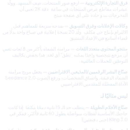
فرق التجارة الإلكترونية
— ارفع صور المنتجات، صِف المشهد، وولّد
عشرات مقاطع عرض المنتجات في ساعة. دقة 2K تعني أن
المخرجات تبدو حادة على أي صفحة منتج.
وكالات الإعلانات وفرق التسويق
— نمذجة سريعة للمفاهيم قبل
الالتزام بإنتاج حي مكلف. ولّد 20 نسخة إعلانية في صباح واحد بدلًا من
قضاء أسابيع في الإعداد المسبق.
منتجو المحتوى متعدد اللغات
— مزامنة الشفاه بأكثر من 8 لغات تعني
أن مرجع شخصية واحدًا يمكنه “نطق” أي لغة. هذا يخفض تكاليف
التوطين للحملات العالمية.
صنّاع البشر الرقميين/المذيعين الافتراضيين
— يجعل مزيج مزامنة
الشفاه الدقيقة، واتساق الشخصيات، ورفع الصوت Seedance 2.0
الأداة المفضّلة للمقدمين الافتراضيين.
ليس مثاليًا لـ
صنّاع الأفلام الطويلة
— يتطلب حد الـ 15 ثانية دمجًا مكثفًا. إذا كانت
حاجتك الأساسية لقطات متواصلة بطول 60 ثانية فأكثر، ففكر في
Kling 3.0 (حتى دقيقتين).