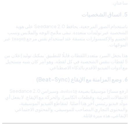
ساعتان.
5. اتساق الشخصيات
باستخدام الصور المرجعية، يحافظ Seedance 2.0 على هوية
الشخصية عبر توليدات متعددة. تبقى ملامح الوجه والملابس ونسب
الجسم والإكسسوارات متسقة عند استخدام نفس مرجع
عبر
@Image
الموجّهات.
هذا يجعل السرد متعدد اللقطات قابلًا للتطبيق: يمكنك توليد إعلان من
5 لقطات بنفس الشخصية في كل لقطة، وهو أمر كان شبه مستحيل
مع أدوات الفيديو الأقدم بالذكاء الاصطناعي.
6. وضع المزامنة مع الإيقاع (Beat-Sync)
ارفع مسارًا موسيقيًا بصيغة
، وسيزامن Seedance 2.0
@Audio1
الانتقالات المرئية، وقطعات الكاميرا، والحركة مع الإيقاع. لا يفعل أي
مولّد فيديو رئيسي آخر هذا أصليًا. لمقاطع الفيديو الموسيقية،
والمحتوى التجاري المصاحب للموسيقى، والمحتوى الاجتماعي
الإيقاعي، هذه ميزة قاتلة.