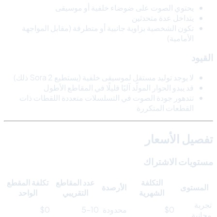
يحتوي الصوت على ضوضاء خلفية أو موسيقى
يتداخل عدة متحدثين
تكون الشخصية بزاوية جانبية أو متطرفة (مقابل المواجهة
الأمامية)
القيود
لا يوجد توليد مستقل لموسيقى خلفية (يستطيع Sora 2 ذلك)
قد يبدو الحوار المولّد آليًا قليلًا في المقاطع الأطول
تتدهور جودة الصوت في التسلسلات متعددة اللقطات ذات
القطعات المتكررة
تفصيل الأسعار
مستويات الاشتراك
التكلفة
عدد المقاطع
تكلفة المقطع
المستوى
الأرصدة
الشهرية
التقريبي
الواحد
تجربة
$0
محدودة
5-10
$0
مجانية