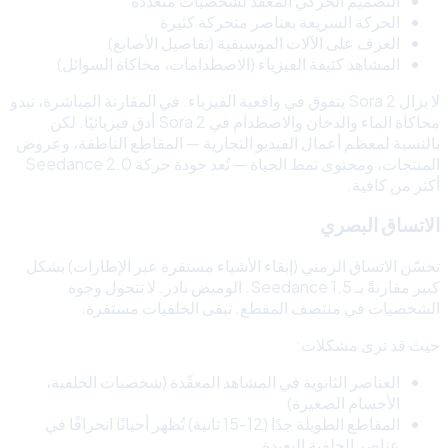
التصميم الحركي المعقّد لشخصيات متعددة
الحركة السريعة بعناصر متحركة كثيرة
العزف على الآلات الموسيقية (تفاصيل الأصابع)
المشاهد كثيفة الفيزياء (الاصطدامات، محاكاة السوائل)
لا يزال Sora 2 يتفوق في واقعية الفيزياء. في المقارنة المباشرة، تبدو
محاكاة الماء والدخان والاصطدام في Sora 2 أدق فيزيائيًا. لكن
بالنسبة لمعظم أعمال الفيديو التجارية — المقاطع الناطقة، وعروض
المنتجات، ومحتوى نمط الحياة — تُعد جودة حركة Seedance 2.0
أكثر من كافية.
الاتساق البصري
تحسّن الاتساق الزمني (إبقاء الأشياء مستقرة عبر الإطارات) بشكل
كبير مقارنةً بـ Seedance 1.5. الوميض نادر. لا تتحول وجوه
الشخصيات في منتصف المقطع. تبقى الخلفيات مستقرة.
حيث قد ترى مشكلات:
العناصر الثانوية في المشاهد المعقّدة (شخصيات الخلفية،
الأجسام الصغيرة)
المقاطع الطويلة جدًا (12-15 ثانية) تُظهر أحيانًا انحرافًا في
عناصر الخلفية البعيدة