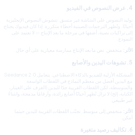
4. عرض النصوص في الفيديو
توليد النصوص على الشاشة غير متسق. تتشوش النصوص الإنجليزية
أحيانًا. وتُظهر الترجمات الصينية أخطاء متكررة. إذا كان فيديوك يحتاج
إلى تراكبات نصية، أضفها في مرحلة ما بعد الإنتاج — لا تعتمد على
النموذج.
الأثر:
منخفض. نص ما بعد الإنتاج ممارسة معيارية على أي حال.
5. تشوهات اليدين والأصابع
المشكلة الأزلية للفيديو بالذكاء الاصطناعي. يتعامل Seedance 2.0
مع اليدين أفضل من معظم النماذج في اللقطات الواسعة
والمتوسطة، لكن اللقطات القريبة جدًا لليدين (العزف على الغيتار،
الكتابة، إلخ) لا تزال تُظهر أحيانًا أصابع زائدة، وأرقامًا مدمجة، وانثناءً
غير طبيعي.
الأثر:
منخفض إلى متوسط. تجنّب اللقطات القريبة لليدين حيثما
أمكن.
6. تكاليف رصيد متغيرة