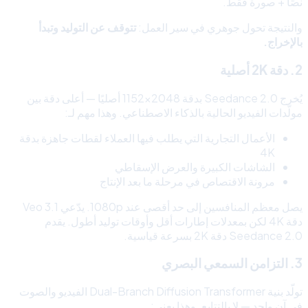
نصًا + صورة فقط.
والنتيجة تحول جوهري في سير العمل:
تتوقف عن التوليد وتبدأ
بالإخراج.
2. دقة 2K أصلية
يُخرج Seedance 2.0 بدقة 2048×1152 أصليًا — أعلى دقة بين
مولّدات الفيديو الحالية بالذكاء الاصطناعي. وهذا مهم لـ:
الأعمال التجارية التي يطلب فيها العملاء لقطات جاهزة بدقة
4K
الشاشات الكبيرة والعرض الإسقاطي
مرونة الاقتصاص في مرحلة ما بعد الإنتاج
يصل معظم المنافسين إلى حد أقصى عند 1080p. يدّعي Veo 3.1
دقة 4K لكن بمعدلات إطارات أقل وأوقات توليد أطول. يقدم
Seedance 2.0 دقة 2K بسرعة قياسية.
3. التزامن السمعي البصري
تولّد بنية Dual-Branch Diffusion Transformer الفيديو والصوت
في آنٍ واحد — لا بالتتابع. وهذا يعني: