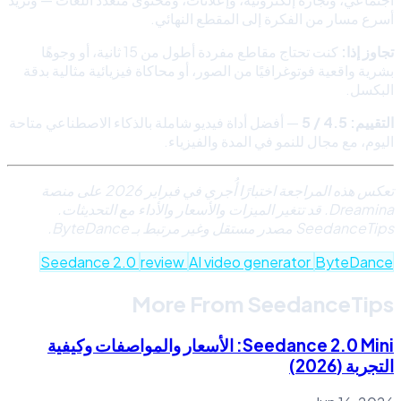
أسرع مسار من الفكرة إلى المقطع النهائي.
تجاوز إذا:
كنت تحتاج مقاطع مفردة أطول من 15 ثانية، أو وجوهًا
بشرية واقعية فوتوغرافيًا من الصور، أو محاكاة فيزيائية مثالية بدقة
البكسل.
التقييم: 4.5 / 5
— أفضل أداة فيديو شاملة بالذكاء الاصطناعي متاحة
اليوم، مع مجال للنمو في المدة والفيزياء.
تعكس هذه المراجعة اختبارًا أُجري في فبراير 2026 على منصة
Dreamina. قد تتغير الميزات والأسعار والأداء مع التحديثات.
SeedanceTips مصدر مستقل وغير مرتبط بـ ByteDance.
Seedance 2.0
review
AI video generator
ByteDance
More From SeedanceTips
Seedance 2.0 Mini: الأسعار والمواصفات وكيفية
التجربة (2026)