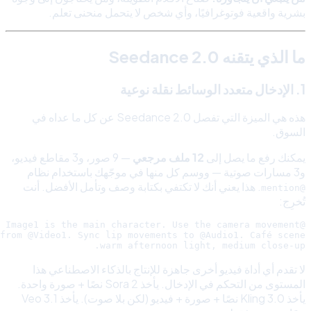
بشرية واقعية فوتوغرافيًا، وأي شخص لا يتحمل منحنى تعلم.
ما الذي يتقنه Seedance 2.0
1. الإدخال متعدد الوسائط نقلة نوعية
هذه هي الميزة التي تفصل Seedance 2.0 عن كل ما عداه في
السوق.
يمكنك رفع ما يصل إلى
12 ملف مرجعي
— 9 صور، و3 مقاطع فيديو،
و3 مسارات صوتية — ووسم كل منها في موجّهك باستخدام نظام
. هذا يعني أنك لا تكتفي بكتابة وصف وتأمل الأفضل. أنت
@mention
تُخرِج:
warm afternoon light, medium close-up.

لا تقدم أي أداة فيديو أخرى جاهزة للإنتاج بالذكاء الاصطناعي هذا
المستوى من التحكم في الإدخال. يأخذ Sora 2 نصًا + صورة واحدة.
يأخذ Kling 3.0 نصًا + صورة + فيديو (لكن بلا صوت). يأخذ Veo 3.1