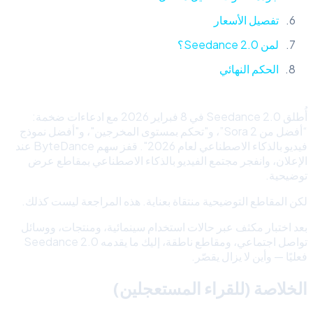
تفصيل الأسعار
لمن Seedance 2.0؟
الحكم النهائي
أُطلق Seedance 2.0 في 8 فبراير 2026 مع ادعاءات ضخمة:
“أفضل من Sora 2”، و"تحكم بمستوى المخرجين"، و"أفضل نموذج
فيديو بالذكاء الاصطناعي لعام 2026". قفز سهم ByteDance عند
الإعلان، وانفجر مجتمع الفيديو بالذكاء الاصطناعي بمقاطع عرض
توضيحية.
لكن المقاطع التوضيحية منتقاة بعناية. هذه المراجعة ليست كذلك.
بعد اختبار مكثف عبر حالات استخدام سينمائية، ومنتجات، ووسائل
تواصل اجتماعي، ومقاطع ناطقة، إليك ما يقدمه Seedance 2.0
فعليًا — وأين لا يزال يقصّر.
الخلاصة (للقراء المستعجلين)