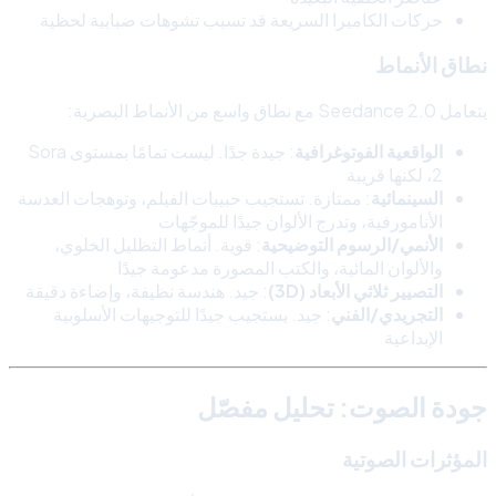
حركات الكاميرا السريعة قد تسبب تشوهات ضبابية لحظية
نطاق الأنماط
يتعامل Seedance 2.0 مع نطاق واسع من الأنماط البصرية:
الواقعية الفوتوغرافية
: جيدة جدًا. ليست تمامًا بمستوى Sora
2، لكنها قريبة
السينمائية
: ممتازة. تستجيب حبيبات الفيلم، وتوهجات العدسة
الأنامورفية، وتدرج الألوان جيدًا للموجّهات
الأنمي/الرسوم التوضيحية
: قوية. أنماط التظليل الخلوي،
والألوان المائية، والكتب المصورة مدعومة جيدًا
التصيير ثلاثي الأبعاد (3D)
: جيد. هندسة نظيفة، وإضاءة دقيقة
التجريدي/الفني
: جيد. يستجيب جيدًا للتوجيهات الأسلوبية
الإبداعية
جودة الصوت: تحليل مفصّل
المؤثرات الصوتية