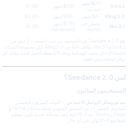
$20/شهر
Sora 2
$200/شهر
~$1.00
(محدود)
Kling 3.0
~$8/شهر
~$30/شهر
~$0.40
مضمّن في
$250/شهر
~$1.50
Veo 3.1
(Advanced)
Gemini
يقع Seedance 2.0 في المنتصف من حيث السعر — أرخص من
Sora 2 و Veo 3.1، وأغلى قليلًا من Kling 3.0. لكن مجموعة الميزات
(خاصةً الإدخال متعدد الوسائط ودقة 2K) تجعله أفضل قيمة مقابل كل
دولار لمعظم سير العمل.
لمن Seedance 2.0؟
المستخدمون المثاليون
مبدعو وسائل التواصل الاجتماعي
— التوليد السريع + التحسين
للمحتوى القصير + دعم التنسيق العمودي يجعله مثاليًا لـ TikTok و
Reels و Shorts. حد الـ 15 ثانية ليس مشكلة عندما تكون معظم
المقاطع 5-10 ثوانٍ على أي حال.