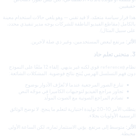
حقيقيين.
هذا قرار سياسة متعمّد، لا قيد تقني — وهو يلغي حالات استخدام معينة
بالكامل (مقاطع الفيديو الناطقة للشركات بوجه مدير تنفيذي محدد،
على سبيل المثال).
الأثر:
مرتفع لبعض المستخدمين، وغير ذي صلة لآخرين.
3. منحنى تعلم حاد
نظام
قوي لكنه غير بديهي. إلقاء 12 ملفًا على النموذج
@reference
دون فهم التسلسل الهرمي يُنتج نتائج فوضوية. المشكلات الشائعة:
تنازع الصور المرجعية عندما لا تُعرَّف الأدوار بوضوح
تجاوز مراجع الفيديو لتوجيهات الكاميرا في موجّه النص
تصادم المراجع الصوتية مع الصوت المولّد
يتطلب الأمر 10-20 توليدة اختبارية لتعلم ما ينجح. لا توضح الوثائق
الرسمية الأولويات بجلاء.
الأثر:
متوسط إلى مرتفع. يؤتي الاستثمار ثماره، لكن الساعة الأولى
محبطة.