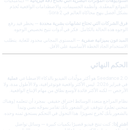
استوديوهات المؤثرات البصرية التي تحتاج دقة فيزيائية
— ديناميكيات
الموائع المعقّدة، وأنظمة الجسيمات، والاصطدامات الواقعية تُخدَم
بشكل أفضل بنهج محاكاة العالم في Sora 2.
فرق الشركات التي تحتاج تشابهات بشرية محددة
— يحظر قيد رفع
الوجوه هذه الحالة بالكامل. فكر في أدوات تتيح تخصيص الوجوه.
المبدعون بميزانية صفرية
— المستوى المجاني محدود للغاية. يتطلب
الاستخدام الجاد الخطة الأساسية على الأقل.
الحكم النهائي
Seedance 2.0 هو أكثر مولّدات الفيديو بالذكاء الاصطناعي
عملية
في فبراير 2026. ليس الأكثر واقعية فوتوغرافية، ولا الأطول مدة، ولا
الأرخص — لكنه الأكثر فائدة لأوسع نطاق من مهام الإنتاج الواقعية.
نظام المراجع متعدد الوسائط اختراق حقيقي. بمجرد أن تتعلمه (وهناك
منحنى تعلم)، تتوقف عن الشعور بأنك تقامر بموجّه نصي وتبدأ
بالشعور بأنك تُخرج تصويرًا. هذا التحول في التحكم يستحق ثمنه وحده.
اشترِ إذا:
كنت تنتج فيديو قصيرًا بكميات كبيرة — وسائل تواصل
اجتماعي، وتجارة إلكترونية، وإعلانات، ومحتوى متعدد اللغات — وتريد