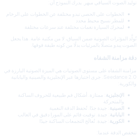
توليد الصوت السياقي مبهر. يدرك النموذج أن:
الخطوات على الحصى تبدو مختلفة عن الخطوات على الرخام
للمطر نسيج محيط محدد
لمحرك السيارة نغمات مختلفة عند سرعات مختلفة
تُولَّد المؤثرات الصوتية ضمن السياق، لا من مكتبة عامة. هذا يجعل
الصوت يبدو متصلًا بالمرئيات بدلًا من كونه طبقة فوقها.
دقة مزامنة الشفاه
مزامنة الشفاه على مستوى الصوتيات هي الميزة الصوتية البارزة في
Seedance 2.0. جرى اختبارها عبر الإنجليزية والصينية واليابانية
والكورية:
الإنجليزية
: ممتازة. أشكال فم طبيعية للحروف الساكنة
والمتحركة
الصينية
: جيدة جدًا. تُحفظ الدقة النغمية
اليابانية
: جيدة. توقيت قائم على المورا دقيق في الغالب
الكورية
: جيدة. تُعالَج التجمعات الساكنة جيدًا
تنخفض الدقة عندما: