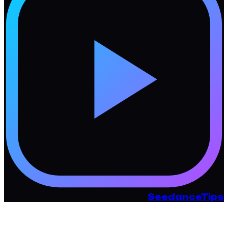
SeedanceTips