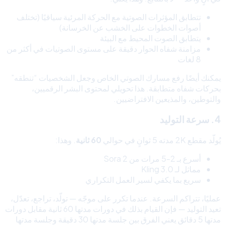
تتطابق المؤثرات الصوتية مع الحركة المرئية سياقيًا (تختلف
أصوات الخطوات على الخشب عن الخرسانة)
يتطابق الصوت المحيط مع البيئة
مزامنة شفاه الحوار دقيقة على مستوى الصوتيات في أكثر من
8 لغات
يمكنك أيضًا رفع مسارك الصوتي الخاص وجعل الشخصيات “تنطقه”
بحركات شفاه متطابقة. هذا تحويلي لمحتوى البشر الرقميين،
والتوطين، والمذيعين الافتراضيين.
4. سرعة التوليد
يُولّد مقطع 2K مدته 5 ثوانٍ في حوالي
60 ثانية
. وهذا:
أسرع بـ 2-5 مرات من Sora 2
مماثل لـ Kling 3.0
سريع بما يكفي لسير العمل التكراري
عمليًا، تتراكم السرعة. عندما تكرر على موجّه — تولّد، تراجع، تعدّل،
تعيد التوليد — فإن القيام بذلك في دورات مدتها 60 ثانية مقابل دورات
مدتها 5 دقائق يعني الفرق بين جلسة مدتها 30 دقيقة وجلسة مدتها