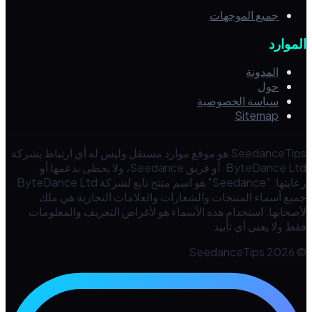
جميع الموجهات
الموارد
المدونة
حول
سياسة الخصوصية
Sitemap
SeedanceTips هو موقع موارد مستقل وليس له أي ارتباط بشركة
ByteDance Ltd. أو فريق Seedance، ولا يحظى بدعمها أو
رعايتها. "Seedance" هو اسم منتج تابع لشركة ByteDance Ltd.
جميع أسماء المنتجات والشعارات والعلامات التجارية هي ملك
لأصحابها. استخدام هذه الأسماء هو لأغراض التعريف والمعلومات
فقط ولا يعني أي تأييد.
© 2026 SeedanceTips