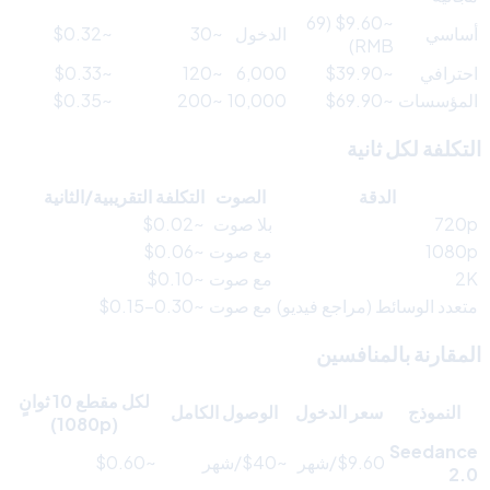
~$9.60 (69
أساسي
الدخول
~30
~$0.32
RMB)
احترافي
~$39.90
6,000
~120
~$0.33
المؤسسات
~$69.90
10,000
~200
~$0.35
التكلفة لكل ثانية
الدقة
الصوت
التكلفة التقريبية/الثانية
720p
بلا صوت
~$0.02
1080p
مع صوت
~$0.06
2K
مع صوت
~$0.10
متعدد الوسائط (مراجع فيديو)
مع صوت
~$0.15-0.30
المقارنة بالمنافسين
لكل مقطع 10 ثوانٍ
النموذج
سعر الدخول
الوصول الكامل
(1080p)
Seedance
$9.60/شهر
~$40/شهر
~$0.60
2.0