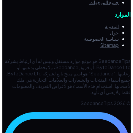
جميع الموجهات
الموارد
المدونة
حول
سياسة الخصوصية
Sitemap
SeedanceTips هو موقع موارد مستقل وليس له أي ارتباط بشركة
ByteDance Ltd. أو فريق Seedance، ولا يحظى بدعمها أو
رعايتها. "Seedance" هو اسم منتج تابع لشركة ByteDance Ltd.
جميع أسماء المنتجات والشعارات والعلامات التجارية هي ملك
لأصحابها. استخدام هذه الأسماء هو لأغراض التعريف والمعلومات
فقط ولا يعني أي تأييد.
© 2026 SeedanceTips