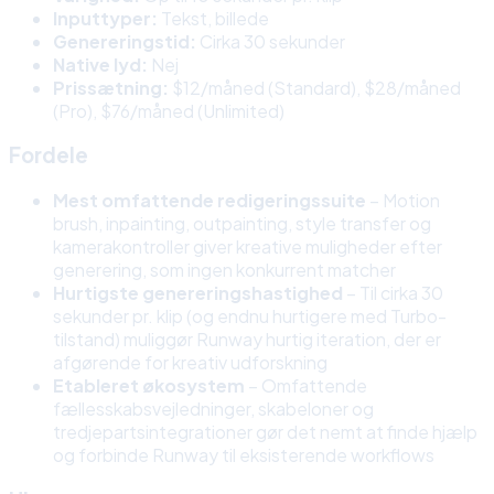
Inputtyper:
Tekst, billede
Genereringstid:
Cirka 30 sekunder
Native lyd:
Nej
Prissætning:
$12/måned (Standard), $28/måned
(Pro), $76/måned (Unlimited)
Fordele
Mest omfattende redigeringssuite
– Motion
brush, inpainting, outpainting, style transfer og
kamerakontroller giver kreative muligheder efter
generering, som ingen konkurrent matcher
Hurtigste genereringshastighed
– Til cirka 30
sekunder pr. klip (og endnu hurtigere med Turbo-
tilstand) muliggør Runway hurtig iteration, der er
afgørende for kreativ udforskning
Etableret økosystem
– Omfattende
fællesskabsvejledninger, skabeloner og
tredjepartsintegrationer gør det nemt at finde hjælp
og forbinde Runway til eksisterende workflows