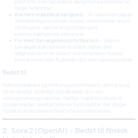
platform), som kan kræve navigation på kinesisk for
nogle funktioner
Kortere maksimal varighed
– 15-sekunders klip er
tilstrækkelige til sociale medier, men kommer til kort
for brugere, der har brug for længere
sammenhængende sekvenser
Forskel i bevægelsessofistikation
– Selvom
bevægelseskvaliteten er stærk, halter den
lejlighedsvis efter Sora 2 ved komplekse fysiske
interaktioner som flydende stof eller væskedynamik
Bedst til
Indholdsskabere og små produktionsteams, der har brug
for et alsidigt, prisbilligt og pålideligt alt-i-et-
videogenereringsværktøj. Særligt stærk til indhold til
sociale medier, produktvideoer og projekter, der drager
fordel af at kombinere flere referencematerialer.
2. Sora 2 (OpenAI) – Bedst til filmisk