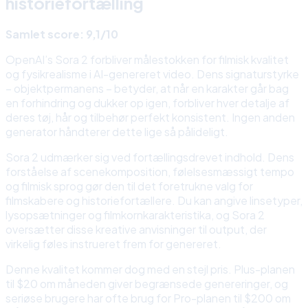
historiefortælling
Samlet score: 9,1/10
OpenAI’s Sora 2 forbliver målestokken for filmisk kvalitet
og fysikrealisme i AI-genereret video. Dens signaturstyrke
– objektpermanens – betyder, at når en karakter går bag
en forhindring og dukker op igen, forbliver hver detalje af
deres tøj, hår og tilbehør perfekt konsistent. Ingen anden
generator håndterer dette lige så pålideligt.
Sora 2 udmærker sig ved fortællingsdrevet indhold. Dens
forståelse af scenekomposition, følelsesmæssigt tempo
og filmisk sprog gør den til det foretrukne valg for
filmskabere og historiefortællere. Du kan angive linsetyper,
lysopsætninger og filmkornkarakteristika, og Sora 2
oversætter disse kreative anvisninger til output, der
virkelig føles instrueret frem for genereret.
Denne kvalitet kommer dog med en stejl pris. Plus-planen
til $20 om måneden giver begrænsede genereringer, og
seriøse brugere har ofte brug for Pro-planen til $200 om