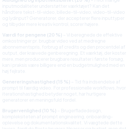
inputmodaliteter understøtter værktøjet? Kan det
håndtere tekst-til-video, billede-til-video, video-til-video
og lydinput? Generatorer, der accepterer flere inputtyper
og tilbyder mere kreativ kontrol, scorer højere.
Værdi for pengene (20 %)
– Vi beregnede de effektive
omkostninger pr. brugbar video ved at medregne
abonnementspris, forbrug af credits og den procentdel af
output, der krævede genberegning. Et værktøj, der koster
mere, men producerer brugbare resultater i første forsøg,
kan i praksis være billigere end en budgetmulighed med en
høj fejlrate.
Genereringshastighed (15 %)
– Tid fra indsendelse af
prompt til færdig video. For professionelle workflows, hvor
iterationshastighed betyder noget, har hurtigere
generatorer en meningsfuld fordel.
Brugervenlighed (10 %)
– Brugerfladedesign,
kompleksiteten af prompt engineering, onboarding-
oplevelse og dokumentationskvalitet. Vi vægtede dette
lavere, fordi de fleste brugere tilpasser sig hurtigt, men det