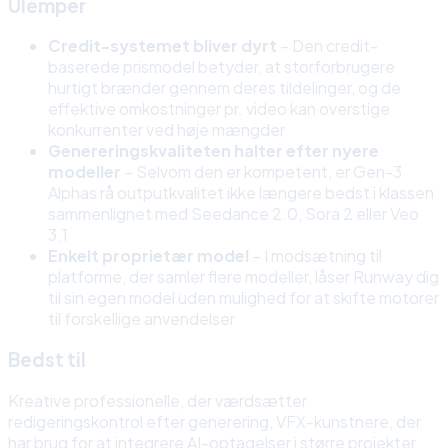
Ulemper
Credit-systemet bliver dyrt
– Den credit-
baserede prismodel betyder, at storforbrugere
hurtigt brænder gennem deres tildelinger, og de
effektive omkostninger pr. video kan overstige
konkurrenter ved høje mængder
Genereringskvaliteten halter efter nyere
modeller
– Selvom den er kompetent, er Gen-3
Alphas rå outputkvalitet ikke længere bedst i klassen
sammenlignet med Seedance 2.0, Sora 2 eller Veo
3.1
Enkelt proprietær model
– I modsætning til
platforme, der samler flere modeller, låser Runway dig
til sin egen model uden mulighed for at skifte motorer
til forskellige anvendelser
Bedst til
Kreative professionelle, der værdsætter
redigeringskontrol efter generering, VFX-kunstnere, der
har brug for at integrere AI-optagelser i større projekter,