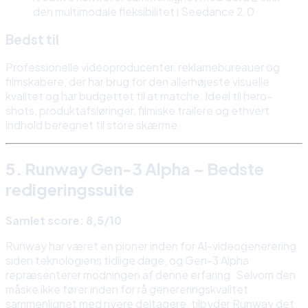
den multimodale fleksibilitet i Seedance 2.0
Bedst til
Professionelle videoproducenter, reklamebureauer og
filmskabere, der har brug for den allerhøjeste visuelle
kvalitet og har budgettet til at matche. Ideel til hero-
shots, produktafsløringer, filmiske trailere og ethvert
indhold beregnet til store skærme.
5. Runway Gen-3 Alpha – Bedste
redigeringssuite
Samlet score: 8,5/10
Runway har været en pioner inden for AI-videogenerering
siden teknologiens tidlige dage, og Gen-3 Alpha
repræsenterer modningen af denne erfaring. Selvom den
måske ikke fører inden for rå genereringskvalitet
sammenlignet med nyere deltagere, tilbyder Runway det