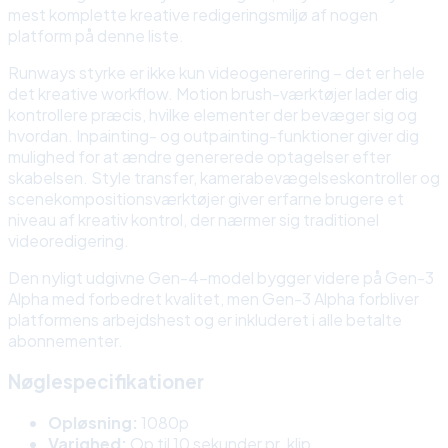
mest komplette kreative redigeringsmiljø af nogen
platform på denne liste.
Runways styrke er ikke kun videogenerering – det er hele
det kreative workflow. Motion brush-værktøjer lader dig
kontrollere præcis, hvilke elementer der bevæger sig og
hvordan. Inpainting- og outpainting-funktioner giver dig
mulighed for at ændre genererede optagelser efter
skabelsen. Style transfer, kamerabevægelseskontroller og
scenekompositionsværktøjer giver erfarne brugere et
niveau af kreativ kontrol, der nærmer sig traditionel
videoredigering.
Den nyligt udgivne Gen-4-model bygger videre på Gen-3
Alpha med forbedret kvalitet, men Gen-3 Alpha forbliver
platformens arbejdshest og er inkluderet i alle betalte
abonnementer.
Nøglespecifikationer
Opløsning:
1080p
Varighed:
Op til 10 sekunder pr. klip