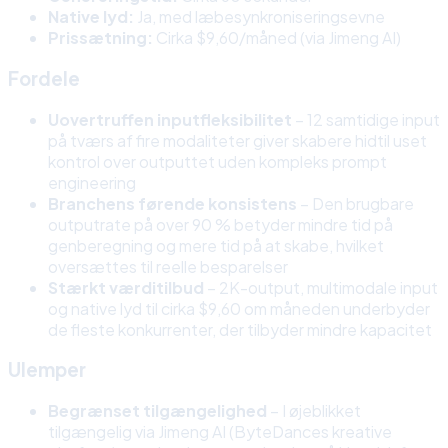
Native lyd:
Ja, med læbesynkroniseringsevne
Prissætning:
Cirka $9,60/måned (via Jimeng AI)
Fordele
Uovertruffen inputfleksibilitet
– 12 samtidige input
på tværs af fire modaliteter giver skabere hidtil uset
kontrol over outputtet uden kompleks prompt
engineering
Branchens førende konsistens
– Den brugbare
outputrate på over 90 % betyder mindre tid på
genberegning og mere tid på at skabe, hvilket
oversættes til reelle besparelser
Stærkt værditilbud
– 2K-output, multimodale input
og native lyd til cirka $9,60 om måneden underbyder
de fleste konkurrenter, der tilbyder mindre kapacitet
Ulemper
Begrænset tilgængelighed
– I øjeblikket
tilgængelig via Jimeng AI (ByteDances kreative