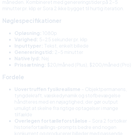
måneden. Kombineret med genereringstider på 2-5
minutter pr. klip er Sora 2 ikke bygget til hurtig iteration.
Nøglespecifikationer
Opløsning:
1080p
Varighed:
5-25 sekunder pr. klip
Inputtyper:
Tekst, enkelt billede
Genereringstid:
2-5 minutter
Native lyd:
Nej
Prissætning:
$20/måned (Plus), $200/måned (Pro)
Fordele
Uovertruffen fysikrealisme
– Objektpermanens,
tyngdekraft, væskedynamik og stofbevægelse
håndteres med en nøjagtighed, der gør output
umuligt at skelne fra rigtige optagelser i mange
tilfælde
Overlegen fortælleforståelse
– Sora 2 fortolker
historiefortællings-prompts bedre end nogen
konkurrent og producerer billeder med passende