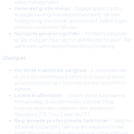
video-nybegyndere
Generøst gratis niveau
– Daglige gratis credits
muliggør meningsfuld eksperimentering, før man
forpligter sig til et betalt abonnement, hvilket ingen
premium-konkurrent tilbyder
Hurtigste genereringstider
– Til cirka 12 sekunder
pr. klip muliggør Pika næsten øjeblikkelig iteration, der
gør kreativ udforskning flydende og fornøjelig
Ulemper
Korteste maksimale varighed
– 5-sekunders klip
er de mest restriktive på denne liste og begrænser
anvendelsen primært til sociale medier og kortform-
indhold
Lavere kvalitetsloft
– Selvom det er fuldstændig
tilstrækkeligt til sociale medier, matcher Pikas
outputkvalitet ikke realismen eller detaljerne i
Seedance 2.0, Sora 2 eller Veo 3.1
Begrænsede professionelle funktioner
– Vægten
på enkelhed betyder færre avancerede kontroller,
ingen API-adgang på lavere niveauer og begrænset