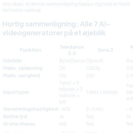
stor skala, vil denne sammenligning hjælpe dig med at finde
det rette værktøj.
Hurtig sammenligning: Alle 7 AI-
videogeneratorer på et øjeblik
Seedance
K
Funktion
Sora 2
2.0
Udvikler
ByteDance
OpenAI
Ku
Maks. opløsning
2K
1080p
10
Maks. varighed
15s
25s
2 m
Tekst + 9
Te
billeder + 3
Inputtyper
Tekst + billede
bil
videoer +
vi
lyd
Genereringshastighed
~60s
2-5 min
~4
Native lyd
Ja
Nej
Ja
Gratis niveau
Nej
Nej
Ne