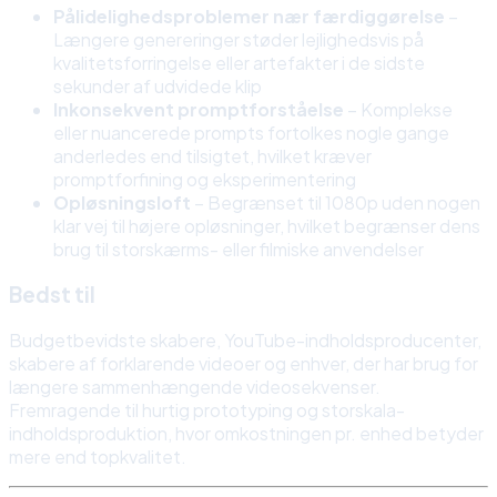
Pålidelighedsproblemer nær færdiggørelse
–
Længere genereringer støder lejlighedsvis på
kvalitetsforringelse eller artefakter i de sidste
sekunder af udvidede klip
Inkonsekvent promptforståelse
– Komplekse
eller nuancerede prompts fortolkes nogle gange
anderledes end tilsigtet, hvilket kræver
promptforfining og eksperimentering
Opløsningsloft
– Begrænset til 1080p uden nogen
klar vej til højere opløsninger, hvilket begrænser dens
brug til storskærms- eller filmiske anvendelser
Bedst til
Budgetbevidste skabere, YouTube-indholdsproducenter,
skabere af forklarende videoer og enhver, der har brug for
længere sammenhængende videosekvenser.
Fremragende til hurtig prototyping og storskala-
indholdsproduktion, hvor omkostningen pr. enhed betyder
mere end topkvalitet.