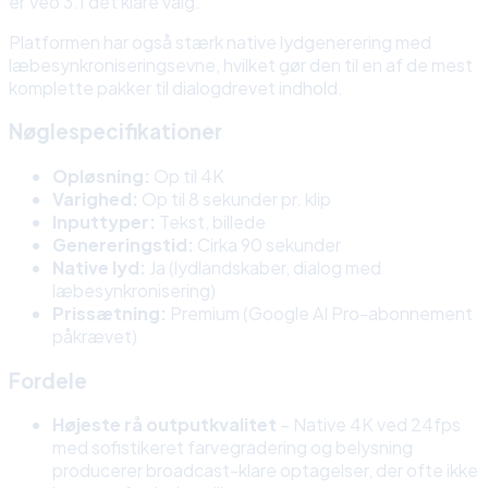
er Veo 3.1 det klare valg.
Platformen har også stærk native lydgenerering med
læbesynkroniseringsevne, hvilket gør den til en af de mest
komplette pakker til dialogdrevet indhold.
Nøglespecifikationer
Opløsning:
Op til 4K
Varighed:
Op til 8 sekunder pr. klip
Inputtyper:
Tekst, billede
Genereringstid:
Cirka 90 sekunder
Native lyd:
Ja (lydlandskaber, dialog med
læbesynkronisering)
Prissætning:
Premium (Google AI Pro-abonnement
påkrævet)
Fordele
Højeste rå outputkvalitet
– Native 4K ved 24fps
med sofistikeret farvegradering og belysning
producerer broadcast-klare optagelser, der ofte ikke