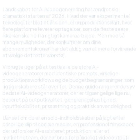
Landskabet for AI-videogenerering har ændret sig
dramatisk i starten af 2026. Hvad der var eksperimentel
teknologi for blot et år siden, er nu produktionsklart, hvor
flere platforme leverer optagelser, som de fleste seere
ikke kan skelne fra rigtigt kameraarbejde. Men med så
mange muligheder, der konkurrerer om dine
abonnementskroner, har det aldrig været mere forvirrende
at vælge det rette værktøj.
Vi brugte uger på at teste alle de store AI-
videogeneratorer med identiske prompts, virkelige
produktionsworkflows og de budgetbegrænsninger, som
rigtige skabere står over for. Denne guide rangerer de syv
bedste AI-videogeneratorer, der er tilgængelige lige nu,
baseret på outputkvalitet, genereringshastighed,
inputfleksibilitet, prissætning og praktisk anvendelighed.
Uanset om du er en solo-indholdsskaber på jagt efter
prisbillige klip til sociale medier, en professionel filmskaber,
der udforsker AI-assisteret produktion, eller et
marketingteam, der har brug for pålideligt videooutput i