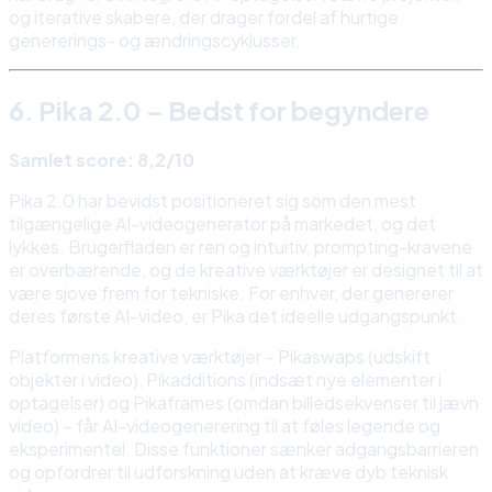
og iterative skabere, der drager fordel af hurtige
genererings- og ændringscyklusser.
6. Pika 2.0 – Bedst for begyndere
Samlet score: 8,2/10
Pika 2.0 har bevidst positioneret sig som den mest
tilgængelige AI-videogenerator på markedet, og det
lykkes. Brugerfladen er ren og intuitiv, prompting-kravene
er overbærende, og de kreative værktøjer er designet til at
være sjove frem for tekniske. For enhver, der genererer
deres første AI-video, er Pika det ideelle udgangspunkt.
Platformens kreative værktøjer – Pikaswaps (udskift
objekter i video), Pikadditions (indsæt nye elementer i
optagelser) og Pikaframes (omdan billedsekvenser til jævn
video) – får AI-videogenerering til at føles legende og
eksperimentel. Disse funktioner sænker adgangsbarrieren
og opfordrer til udforskning uden at kræve dyb teknisk