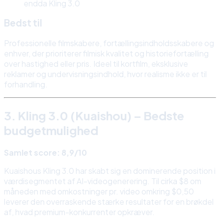
endda Kling 3.0
Bedst til
Professionelle filmskabere, fortællingsindholdsskabere og
enhver, der prioriterer filmisk kvalitet og historiefortælling
over hastighed eller pris. Ideel til kortfilm, eksklusive
reklamer og undervisningsindhold, hvor realisme ikke er til
forhandling.
3. Kling 3.0 (Kuaishou) – Bedste
budgetmulighed
Samlet score: 8,9/10
Kuaishous Kling 3.0 har skabt sig en dominerende position i
værdisegmentet af AI-videogenerering. Til cirka $8 om
måneden med omkostninger pr. video omkring $0,50
leverer den overraskende stærke resultater for en brøkdel
af, hvad premium-konkurrenter opkræver.