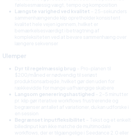
følelsesmæssig vægt, tempo og komposition
Længste varighed ved kvalitet
– 25-sekunders
sammenhængende klip opretholder konsistent
kvalitet hele vejen igennem, hvilket er
bemærkelsesværdigt i betragtning af
kompleksiteten ved at bevare sammenhæng over
længere sekvenser
Ulemper
Dyr til regelmæssig brug
– Pro-planen til
$200/måned er nødvendig til seriøst
produktionsarbejde, hvilket gør den uden for
rækkevidde for mange uafhængige skabere
Langsom genereringshastighed
– 2-5 minutter
pr. klip gør iterative workflows frustrerende og
begrænser antallet af variationer, du kan udforske i
en session
Begrænset inputfleksibilitet
– Tekst og et enkelt
billedinput kan ikke matche de multimodale
workflows, der er tilgængelige i Seedance 2.0 eller