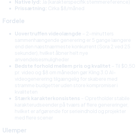
Native lyd:
Ja (karakterspecifik stemmereference)
Prissætning:
Cirka $8/måned
Fordele
Uovertruffen videolængde
– 2-minutters
sammenhængende generering er 5 gange længere
end den næstnærmeste konkurrent (Sora 2 ved 25
sekunder), hvilket åbner helt nye
anvendelsesmuligheder
Bedste forhold mellem pris og kvalitet
– Til $0,50
pr. video og $8 om måneden gør Kling 3.0 AI-
videogenerering tilgængelig for skabere med
stramme budgetter uden store kompromiser i
kvaliteten
Stærk karakterkonsistens
– Opretholder stabile
karakterudseender på tværs af flere genereringer,
hvilket er afgørende for serieindhold og projekter
med flere scener
Ulemper