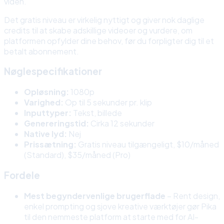
viden.
Det gratis niveau er virkelig nyttigt og giver nok daglige
credits til at skabe adskillige videoer og vurdere, om
platformen opfylder dine behov, før du forpligter dig til et
betalt abonnement.
Nøglespecifikationer
Opløsning:
1080p
Varighed:
Op til 5 sekunder pr. klip
Inputtyper:
Tekst, billede
Genereringstid:
Cirka 12 sekunder
Native lyd:
Nej
Prissætning:
Gratis niveau tilgængeligt, $10/måned
(Standard), $35/måned (Pro)
Fordele
Mest begyndervenlige brugerflade
– Rent design,
enkel prompting og sjove kreative værktøjer gør Pika
til den nemmeste platform at starte med for AI-