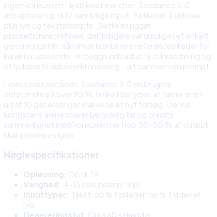
ingen konkurrent i øjeblikket matcher. Seedance 2.0
accepterer op til 12 samtidige input: 9 billeder, 3 videoer
plus lyd og tekstprompts. Dette muliggør
produktionsworkflows, der tidligere var umulige i et enkelt
genereringstrin, såsom at kombinere referencebilleder for
karakterudseende, en baggrundsvideo til stilmatchning og
et lydspor til læbesynkronisering – alt sammen i én prompt.
I vores test opnåede Seedance 2.0 en brugbar
outputrate på over 90 %, hvilket betyder, at færre end 1
ud af 10 genereringer krævede et nyt forsøg. Denne
konsistens alene sparer betydelig tid og credits
sammenlignet med konkurrenter, hvor 30-50 % af output
skal genereres igen.
Nøglespecifikationer
Opløsning:
Op til 2K
Varighed:
4-15 sekunder pr. klip
Inputtyper:
Tekst, op til 9 billeder, op til 3 videoer,
lyd
Genereringstid:
Cirka 60 sekunder