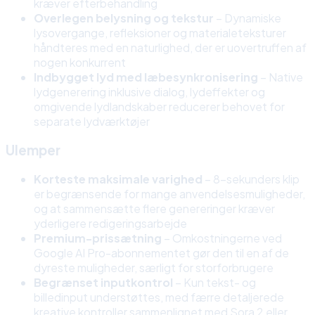
kræver efterbehandling
Overlegen belysning og tekstur
– Dynamiske
lysovergange, refleksioner og materialeteksturer
håndteres med en naturlighed, der er uovertruffen af
nogen konkurrent
Indbygget lyd med læbesynkronisering
– Native
lydgenerering inklusive dialog, lydeffekter og
omgivende lydlandskaber reducerer behovet for
separate lydværktøjer
Ulemper
Korteste maksimale varighed
– 8-sekunders klip
er begrænsende for mange anvendelsesmuligheder,
og at sammensætte flere genereringer kræver
yderligere redigeringsarbejde
Premium-prissætning
– Omkostningerne ved
Google AI Pro-abonnementet gør den til en af de
dyreste muligheder, særligt for storforbrugere
Begrænset inputkontrol
– Kun tekst- og
billedinput understøttes, med færre detaljerede
kreative kontroller sammenlignet med Sora 2 eller