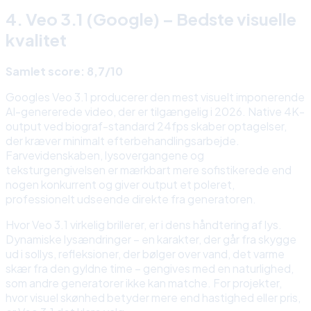
4. Veo 3.1 (Google) – Bedste visuelle
kvalitet
Samlet score: 8,7/10
Googles Veo 3.1 producerer den mest visuelt imponerende
AI-genererede video, der er tilgængelig i 2026. Native 4K-
output ved biograf-standard 24fps skaber optagelser,
der kræver minimalt efterbehandlingsarbejde.
Farvevidenskaben, lysovergangene og
teksturgengivelsen er mærkbart mere sofistikerede end
nogen konkurrent og giver output et poleret,
professionelt udseende direkte fra generatoren.
Hvor Veo 3.1 virkelig brillerer, er i dens håndtering af lys.
Dynamiske lysændringer – en karakter, der går fra skygge
ud i sollys, refleksioner, der bølger over vand, det varme
skær fra den gyldne time – gengives med en naturlighed,
som andre generatorer ikke kan matche. For projekter,
hvor visuel skønhed betyder mere end hastighed eller pris,