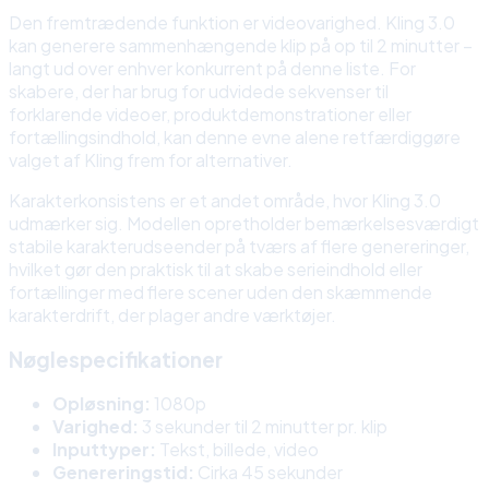
Den fremtrædende funktion er videovarighed. Kling 3.0
kan generere sammenhængende klip på op til 2 minutter –
langt ud over enhver konkurrent på denne liste. For
skabere, der har brug for udvidede sekvenser til
forklarende videoer, produktdemonstrationer eller
fortællingsindhold, kan denne evne alene retfærdiggøre
valget af Kling frem for alternativer.
Karakterkonsistens er et andet område, hvor Kling 3.0
udmærker sig. Modellen opretholder bemærkelsesværdigt
stabile karakterudseender på tværs af flere genereringer,
hvilket gør den praktisk til at skabe serieindhold eller
fortællinger med flere scener uden den skæmmende
karakterdrift, der plager andre værktøjer.
Nøglespecifikationer
Opløsning:
1080p
Varighed:
3 sekunder til 2 minutter pr. klip
Inputtyper:
Tekst, billede, video
Genereringstid:
Cirka 45 sekunder