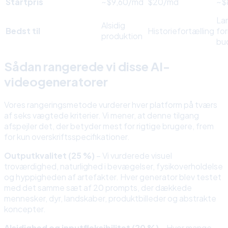
Startpris
~$9,60/md
$20/md
~$
La
Alsidig
Bedst til
Historiefortælling
fo
produktion
bu
Sådan rangerede vi disse AI-
videogeneratorer
Vores rangeringsmetode vurderer hver platform på tværs
af seks vægtede kriterier. Vi mener, at denne tilgang
afspejler det, der betyder mest for rigtige brugere, frem
for kun overskriftsspecifikationer.
Outputkvalitet (25 %)
– Vi vurderede visuel
troværdighed, naturlighed i bevægelser, fysikoverholdelse
og hyppigheden af artefakter. Hver generator blev testet
med det samme sæt af 20 prompts, der dækkede
mennesker, dyr, landskaber, produktbilleder og abstrakte
koncepter.
Alsidighed og inputfleksibilitet (20 %)
– Hvor mange