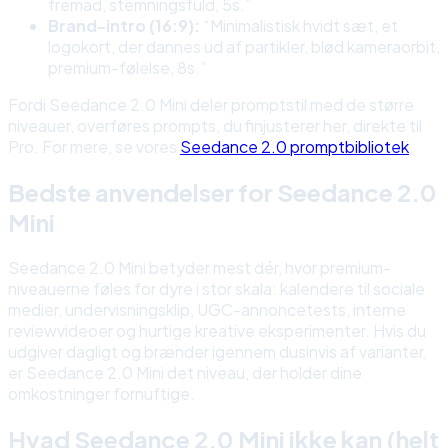
fremad, stemningsfuld, 5s.”
Brand-intro (16:9):
“Minimalistisk hvidt sæt, et
logokort, der dannes ud af partikler, blød kameraorbit,
premium-følelse, 8s.”
Fordi Seedance 2.0 Mini deler promptstil med de større
niveauer, overføres prompts, du finjusterer her, direkte til
Pro. For mere, se vores
Seedance 2.0 promptbibliotek
.
Bedste anvendelser for Seedance 2.0
Mini
Seedance 2.0 Mini betyder mest dér, hvor premium-
niveauerne føles for dyre i stor skala: kalendere til sociale
medier, undervisningsklip, UGC-annoncetests, interne
reviewvideoer og hurtige kreative eksperimenter. Hvis du
udgiver dagligt og brænder igennem dusinvis af varianter,
er Seedance 2.0 Mini det niveau, der holder dine
omkostninger fornuftige.
Hvad Seedance 2.0 Mini ikke kan (helt