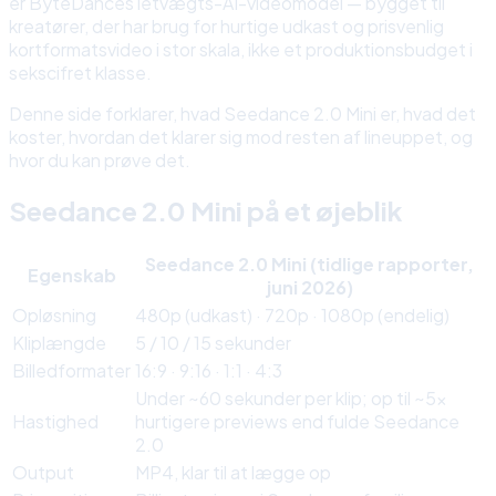
er ByteDances letvægts-AI-videomodel — bygget til
kreatører, der har brug for hurtige udkast og prisvenlig
kortformatsvideo i stor skala, ikke et produktionsbudget i
sekscifret klasse.
Denne side forklarer, hvad Seedance 2.0 Mini er, hvad det
koster, hvordan det klarer sig mod resten af lineuppet, og
hvor du kan prøve det.
Seedance 2.0 Mini på et øjeblik
Seedance 2.0 Mini (tidlige rapporter,
Egenskab
juni 2026)
Opløsning
480p (udkast) · 720p · 1080p (endelig)
Kliplængde
5 / 10 / 15 sekunder
Billedformater
16:9 · 9:16 · 1:1 · 4:3
Under ~60 sekunder per klip; op til ~5×
Hastighed
hurtigere previews end fulde Seedance
2.0
Output
MP4, klar til at lægge op