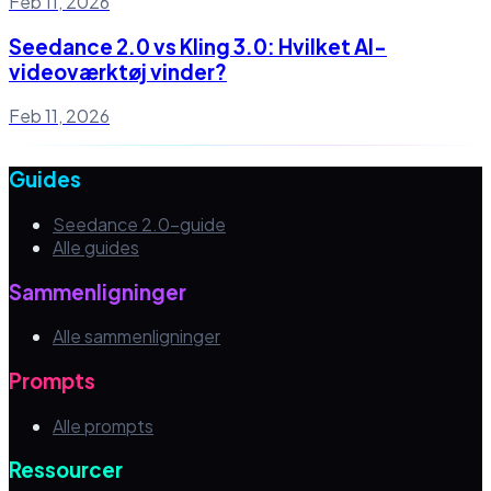
Feb 11, 2026
Seedance 2.0 vs Kling 3.0: Hvilket AI-
videoværktøj vinder?
Feb 11, 2026
Guides
Seedance 2.0-guide
Alle guides
Sammenligninger
Alle sammenligninger
Prompts
Alle prompts
Ressourcer