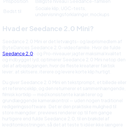
Prisposition
Billigste niveau i Seedance-familien
Sociale klip, UGC-tests,
Bedst til
undervisningsforklaringer, mockups
Hvad er Seedance 2.0 Mini?
Seedance 2.0 Mini er det letvægts- og lavprismedlem af
ByteDances Seedance 2.0-videofamilie. Hvor de fulde
Seedance 2.0
- og Pro-niveauer jagter maksimal kvalitet
og indbygget lyd, optimerer Seedance 2.0 Mini netop den
del af arbejdsgangen, hvor de fleste kreatører faktisk
lever: at skitsere, iterere og levere korte klip hurtigt.
Du giver Seedance 2.0 Mini en tekstprompt, et billede eller
et referenceklip, og den returnerer et sammenhængende,
filmisk kortklip — med konsistente karakterer og
grundlæggende kamerakontrol — uden nogen traditionel
redigeringssoftware. Det er den praktiske mulighed til
store mængder: previews renderer op til fem gange
hurtigere end fulde Seedance 2.0, til en brøkdel af
kreditomkostningen, så det at teste ti idéer ikke længere