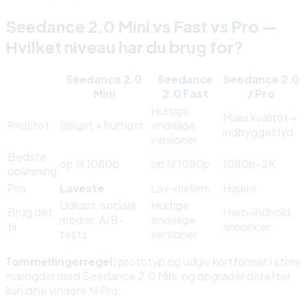
Seedance 2.0 Mini vs Fast vs Pro —
Hvilket niveau har du brug for?
Seedance 2.0
Seedance
Seedance 2.0
Mini
2.0 Fast
/ Pro
Hurtige
Maks kvalitet +
Prioritet
Billigst + hurtigst
endelige
indbygget lyd
versioner
Bedste
op til 1080p
op til 1080p
1080p–2K
opløsning
Pris
Laveste
Lav–mellem
Højere
Udkast, sociale
Hurtige
Brug det
Hero-indhold,
medier, A/B-
endelige
til
annoncer
tests
versioner
Tommelfingerregel:
prototyp og udgiv kortformat i store
mængder med Seedance 2.0 Mini, og opgradér derefter
kun dine vindere til Pro.