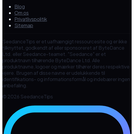
Blog
Om os
Privatlivspolitik
Sitemap
SeedanceTips er et uafhængigt ressourcesite og er ikke
tilknyttet, godkendt af eller sponsoreret af ByteDance
Ltd. eller Seedance-teamet. "Seedance" er et
produktnavn tilhørende ByteDance Ltd. Alle
produktnavne, logoer og mærker tilhører deres respektive
ejere. Brugen af disse navne er udelukkende til
identifikations- og informationsformål og indebærer ingen
anbefaling.
© 2026 SeedanceTips