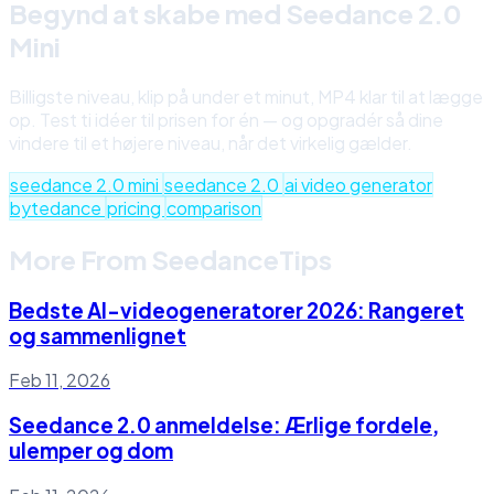
Begynd at skabe med Seedance 2.0
Mini
Billigste niveau, klip på under et minut, MP4 klar til at lægge
op. Test ti idéer til prisen for én — og opgradér så dine
vindere til et højere niveau, når det virkelig gælder.
seedance 2.0 mini
seedance 2.0
ai video generator
bytedance
pricing
comparison
More From SeedanceTips
Bedste AI-videogeneratorer 2026: Rangeret
og sammenlignet
Feb 11, 2026
Seedance 2.0 anmeldelse: Ærlige fordele,
ulemper og dom