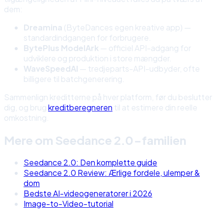
dem:
Dreamina
(ByteDances egen kreative app) —
standardindgangen for forbrugere.
BytePlus ModelArk
— officiel API-adgang for
udviklere og produktion i store mængder.
WaveSpeedAI
— tredjeparts-API-udbyder, ofte
billigere til batchgenerering.
Sammenlign kreditterne på hver platform, før du beslutter
dig, og brug
kreditberegneren
til at estimere din reelle
omkostning.
Mere om Seedance 2.0-familien
Seedance 2.0: Den komplette guide
Seedance 2.0 Review: Ærlige fordele, ulemper &
dom
Bedste AI-videogeneratorer i 2026
Image-to-Video-tutorial