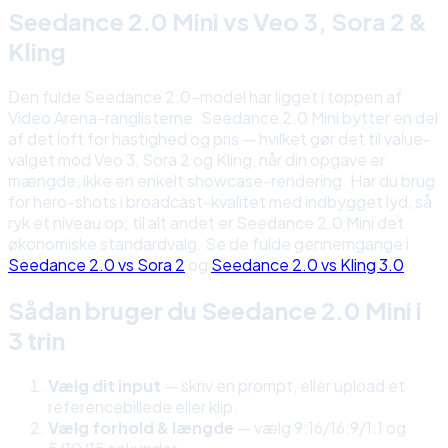
Seedance 2.0 Mini vs Veo 3, Sora 2 &
Kling
Den fulde Seedance 2.0-model har ligget i toppen af
Video Arena-ranglisterne. Seedance 2.0 Mini bytter en del
af det loft for hastighed og pris — hvilket gør det til value-
valget mod Veo 3, Sora 2 og Kling, når din opgave er
mængde, ikke en enkelt showcase-rendering. Har du brug
for hero-shots i broadcast-kvalitet med indbygget lyd, så
ryk et niveau op; til alt andet er Seedance 2.0 Mini det
økonomiske standardvalg. Se de fulde gennemgange i
Seedance 2.0 vs Sora 2
og
Seedance 2.0 vs Kling 3.0
.
Sådan bruger du Seedance 2.0 Mini i
3 trin
Vælg dit input
— skriv en prompt, eller upload et
referencebillede eller klip.
Vælg forhold & længde
— vælg 9:16/16:9/1:1 og