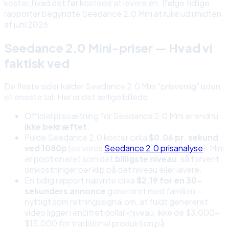
koster, hvad det før kostede at levere én. Ifølge tidlige
rapporter begyndte Seedance 2.0 Mini at rulle ud i midten
af juni 2026.
Seedance 2.0 Mini-priser — Hvad vi
faktisk ved
De fleste sider kalder Seedance 2.0 Mini “prisvenlig” uden
et eneste tal. Her er det ærlige billede:
Officiel prissætning for Seedance 2.0 Mini er endnu
ikke bekræftet
.
Fulde Seedance 2.0 koster cirka
$0.06 pr. sekund
ved 1080p
(se vores
Seedance 2.0 prisanalyse
). Mini
er positioneret som det
billigste niveau
, så forvent
omkostninger per klip på det niveau eller lavere.
En tidlig rapport nævnte cirka
$2.19 for en 30-
sekunders annonce
genereret med familien —
nyttigt som retningssignal om, at fuldt genereret
video ligger i encifret dollar-niveau, ikke de $3.000–
$15.000 for traditionel produktion på