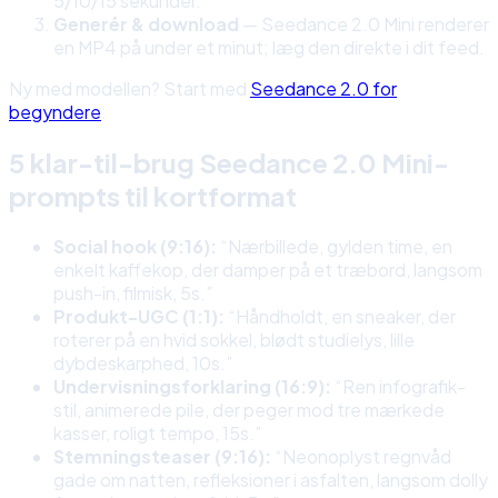
5/10/15 sekunder.
Generér & download
— Seedance 2.0 Mini renderer
en MP4 på under et minut; læg den direkte i dit feed.
Ny med modellen? Start med
Seedance 2.0 for
begyndere
.
5 klar-til-brug Seedance 2.0 Mini-
prompts til kortformat
Social hook (9:16):
“Nærbillede, gylden time, en
enkelt kaffekop, der damper på et træbord, langsom
push-in, filmisk, 5s.”
Produkt-UGC (1:1):
“Håndholdt, en sneaker, der
roterer på en hvid sokkel, blødt studielys, lille
dybdeskarphed, 10s.”
Undervisningsforklaring (16:9):
“Ren infografik-
stil, animerede pile, der peger mod tre mærkede
kasser, roligt tempo, 15s.”
Stemningsteaser (9:16):
“Neonoplyst regnvåd
gade om natten, refleksioner i asfalten, langsom dolly