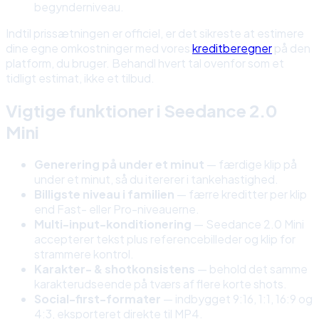
begynderniveau.
Indtil prissætningen er officiel, er det sikreste at estimere
dine egne omkostninger med vores
kreditberegner
på den
platform, du bruger. Behandl hvert tal ovenfor som et
tidligt estimat, ikke et tilbud.
Vigtige funktioner i Seedance 2.0
Mini
Generering på under et minut
— færdige klip på
under et minut, så du itererer i tankehastighed.
Billigste niveau i familien
— færre kreditter per klip
end Fast- eller Pro-niveauerne.
Multi-input-konditionering
— Seedance 2.0 Mini
accepterer tekst plus referencebilleder og klip for
strammere kontrol.
Karakter- & shotkonsistens
— behold det samme
karakterudseende på tværs af flere korte shots.
Social-first-formater
— indbygget 9:16, 1:1, 16:9 og
4:3, eksporteret direkte til MP4.