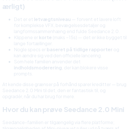
ærligt)
Det er et
letvægtsniveau
— forvent et lavere loft
for komplekse VFX, bevægelsesdetaljer og
langformssammenhæng end fulde Seedance 2.0.
Klippene er
korte
(maks ~15s) — det er ikke bygget til
lange fortællinger.
Nogle specs er
baseret på tidlige rapporter
og
kan ændre sig ved den officielle lancering.
Som hele familien anvender det
indholdsmoderering
, der kan blokere visse
prompts.
At kende disse grænser på forhånd sparer kreditter — brug
Seedance 2.0 Mini til det, den er fantastisk til, og
opgradér, når du har brug for mere.
Hvor du kan prøve Seedance 2.0 Mini
Seedance-familien er tilgængelig via flere platforme;
tilgængeligheden af Mini-niveauet rulles ud på tværs af