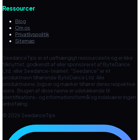
Ressourcer
Blog
Om os
Privatlivspolitik
Sitemap
SeedanceTips er et uafhængigt ressourcesite og er ikke
tilknyttet, godkendt af eller sponsoreret af ByteDance
Ltd. eller Seedance-teamet. "Seedance" er et
produktnavn tilhørende ByteDance Ltd. Alle
produktnavne, logoer og mærker tilhører deres respektive
ejere. Brugen af disse navne er udelukkende til
identifikations- og informationsformål og indebærer ingen
anbefaling.
© 2026 SeedanceTips