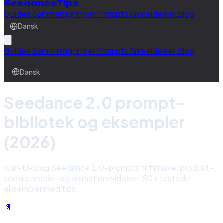
SeedanceTips
Guides
Sammenligninger
Prompts
Anmeldelser
Blog
Dansk
Guides
Sammenligninger
Prompts
Anmeldelser
Blog
Dansk
Seedance 2.0 prompt-
bibliotek og eksempler
(2026)
Klar-til-brug Seedance 2.0-prompts til filmiske, produkt-,
sociale medie- og animationsvideoer. 50+ testede
eksempler med tips.
📄