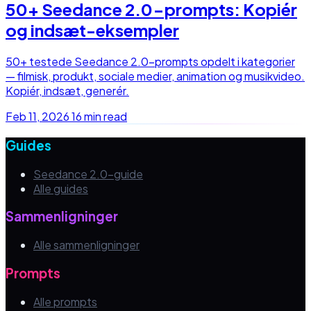
50+ Seedance 2.0-prompts: Kopiér
og indsæt-eksempler
50+ testede Seedance 2.0-prompts opdelt i kategorier
— filmisk, produkt, sociale medier, animation og musikvideo.
Kopiér, indsæt, generér.
Feb 11, 2026
16 min read
Guides
Seedance 2.0-guide
Alle guides
Sammenligninger
Alle sammenligninger
Prompts
Alle prompts