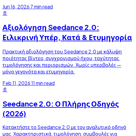
Jun 16, 2026
7 min read
📄
Αξιολόγηση Seedance 2.0:
Ειλικρινή Υπέρ, Κατά & Ετυμηγορία
Πρακτική αξιολόγηση του Seedance 2.0 με κάλυψη
ποιότητας βίντεο, συγχρονισμού ήχου, ταχύτητας,
τιμολόγησης και περιορισμών. Χωρίς υπερβολές —
μόνο γεγονότα και ετυμηγορία.
Feb 11, 2026
11 min read
📄
Seedance 2.0: Ο Πλήρης Οδηγός
(2026)
Κατακτήστε το Seedance 2.0 με τον αναλυτικό οδηγό
μας. Χαρακτηριστικά, τιμολόγηση, συμβουλές για