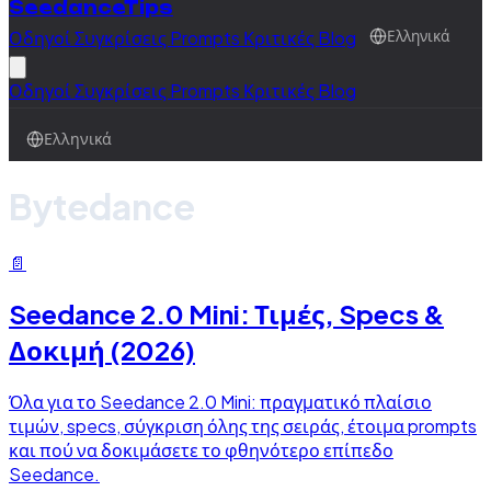
SeedanceTips
Οδηγοί
Συγκρίσεις
Prompts
Κριτικές
Blog
Ελληνικά
Οδηγοί
Συγκρίσεις
Prompts
Κριτικές
Blog
Ελληνικά
Bytedance
📄
Seedance 2.0 Mini: Τιμές, Specs &
Δοκιμή (2026)
Όλα για το Seedance 2.0 Mini: πραγματικό πλαίσιο
τιμών, specs, σύγκριση όλης της σειράς, έτοιμα prompts
και πού να δοκιμάσετε το φθηνότερο επίπεδο
Seedance.