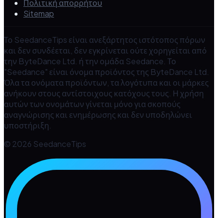
Πολιτική απορρήτου
Sitemap
Το SeedanceTips είναι ανεξάρτητος ιστότοπος πόρων
και δεν συνδέεται, δεν εγκρίνεται ούτε χορηγείται από
την ByteDance Ltd. ή την ομάδα Seedance. Το
"Seedance" είναι όνομα προϊόντος της ByteDance Ltd.
Όλα τα ονόματα προϊόντων, τα λογότυπα και οι μάρκες
ανήκουν στους αντίστοιχους κατόχους τους. Η χρήση
αυτών των ονομάτων γίνεται μόνο για σκοπούς
αναγνώρισης και ενημέρωσης και δεν υποδηλώνει
υποστήριξη.
© 2026 SeedanceTips