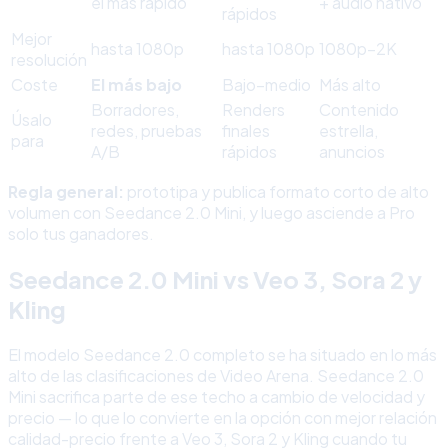
el más rápido
+ audio nativo
rápidos
Mejor
hasta 1080p
hasta 1080p
1080p–2K
resolución
Coste
El más bajo
Bajo–medio
Más alto
Borradores,
Renders
Contenido
Úsalo
redes, pruebas
finales
estrella,
para
A/B
rápidos
anuncios
Regla general:
prototipa y publica formato corto de alto
volumen con Seedance 2.0 Mini, y luego asciende a Pro
solo tus ganadores.
Seedance 2.0 Mini vs Veo 3, Sora 2 y
Kling
El modelo Seedance 2.0 completo se ha situado en lo más
alto de las clasificaciones de Video Arena. Seedance 2.0
Mini sacrifica parte de ese techo a cambio de velocidad y
precio — lo que lo convierte en la opción con mejor relación
calidad-precio frente a Veo 3, Sora 2 y Kling cuando tu