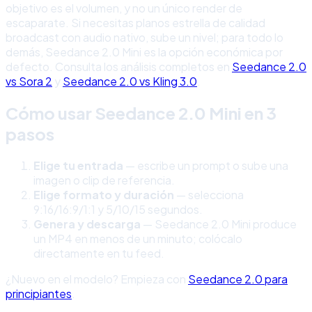
objetivo es el volumen, y no un único render de
escaparate. Si necesitas planos estrella de calidad
broadcast con audio nativo, sube un nivel; para todo lo
demás, Seedance 2.0 Mini es la opción económica por
defecto. Consulta los análisis completos en
Seedance 2.0
vs Sora 2
y
Seedance 2.0 vs Kling 3.0
.
Cómo usar Seedance 2.0 Mini en 3
pasos
Elige tu entrada
— escribe un prompt o sube una
imagen o clip de referencia.
Elige formato y duración
— selecciona
9:16/16:9/1:1 y 5/10/15 segundos.
Genera y descarga
— Seedance 2.0 Mini produce
un MP4 en menos de un minuto; colócalo
directamente en tu feed.
¿Nuevo en el modelo? Empieza con
Seedance 2.0 para
principiantes
.