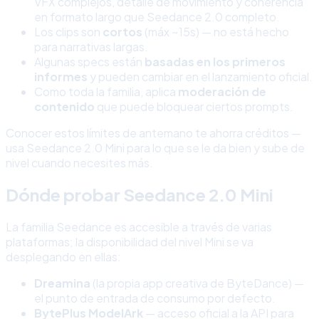
VFX complejos, detalle de movimiento y coherencia
en formato largo que Seedance 2.0 completo.
Los clips son
cortos
(máx ~15s) — no está hecho
para narrativas largas.
Algunas specs están
basadas en los primeros
informes
y pueden cambiar en el lanzamiento oficial.
Como toda la familia, aplica
moderación de
contenido
que puede bloquear ciertos prompts.
Conocer estos límites de antemano te ahorra créditos —
usa Seedance 2.0 Mini para lo que se le da bien y sube de
nivel cuando necesites más.
Dónde probar Seedance 2.0 Mini
La familia Seedance es accesible a través de varias
plataformas; la disponibilidad del nivel Mini se va
desplegando en ellas:
Dreamina
(la propia app creativa de ByteDance) —
el punto de entrada de consumo por defecto.
BytePlus ModelArk
— acceso oficial a la API para