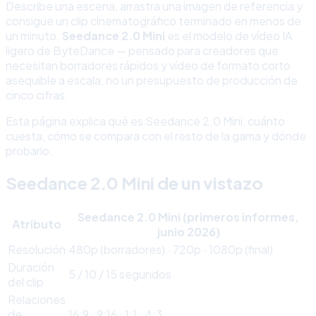
Describe una escena, arrastra una imagen de referencia y
consigue un clip cinematográfico terminado en menos de
un minuto.
Seedance 2.0 Mini
es el modelo de vídeo IA
ligero de ByteDance — pensado para creadores que
necesitan borradores rápidos y vídeo de formato corto
asequible a escala, no un presupuesto de producción de
cinco cifras.
Esta página explica qué es Seedance 2.0 Mini, cuánto
cuesta, cómo se compara con el resto de la gama y dónde
probarlo.
Seedance 2.0 Mini de un vistazo
Seedance 2.0 Mini (primeros informes,
Atributo
junio 2026)
Resolución
480p (borradores) · 720p · 1080p (final)
Duración
5 / 10 / 15 segundos
del clip
Relaciones
de
16:9 · 9:16 · 1:1 · 4:3