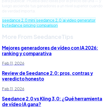
para publicar. Prueba diez ideas por el precio de una — y
luego asciende tus ganadores a un nivel superior cuando
de verdad importa.
seedance 2.0 mini
seedance 2.0
ai video generator
bytedance
pricing
comparison
More From SeedanceTips
Mejores generadores de vídeo con IA 2026:
ranking y comparativa
Feb 11, 2026
Review de Seedance 2.0: pros, contras y
veredicto honesto
Feb 11, 2026
Seedance 2.0 vs Kling 3.0: ¿Qué herramienta
de vídeo IA gana?