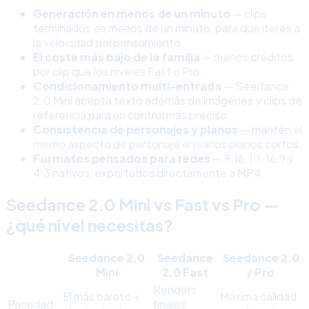
Generación en menos de un minuto
— clips
terminados en menos de un minuto, para que iteres a
la velocidad del pensamiento.
El coste más bajo de la familia
— menos créditos
por clip que los niveles Fast o Pro.
Condicionamiento multi-entrada
— Seedance
2.0 Mini acepta texto además de imágenes y clips de
referencia para un control más preciso.
Consistencia de personajes y planos
— mantén el
mismo aspecto de personaje en varios planos cortos.
Formatos pensados para redes
— 9:16, 1:1, 16:9 y
4:3 nativos, exportados directamente a MP4.
Seedance 2.0 Mini vs Fast vs Pro —
¿qué nivel necesitas?
Seedance 2.0
Seedance
Seedance 2.0
Mini
2.0 Fast
/ Pro
Renders
El más barato +
Máxima calidad
Prioridad
finales