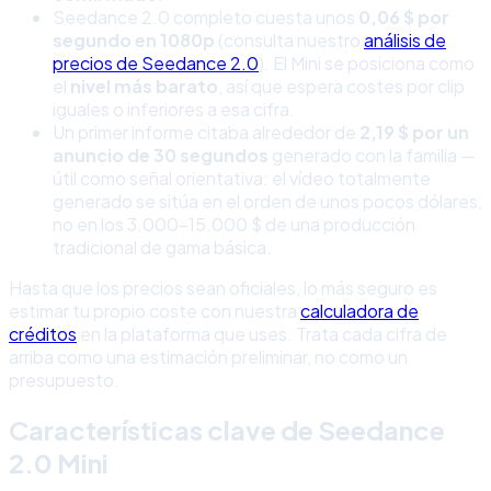
Seedance 2.0 completo cuesta unos
0,06 $ por
segundo en 1080p
(consulta nuestro
análisis de
precios de Seedance 2.0
). El Mini se posiciona como
el
nivel más barato
, así que espera costes por clip
iguales o inferiores a esa cifra.
Un primer informe citaba alrededor de
2,19 $ por un
anuncio de 30 segundos
generado con la familia —
útil como señal orientativa: el vídeo totalmente
generado se sitúa en el orden de unos pocos dólares,
no en los 3.000–15.000 $ de una producción
tradicional de gama básica.
Hasta que los precios sean oficiales, lo más seguro es
estimar tu propio coste con nuestra
calculadora de
créditos
en la plataforma que uses. Trata cada cifra de
arriba como una estimación preliminar, no como un
presupuesto.
Características clave de Seedance
2.0 Mini