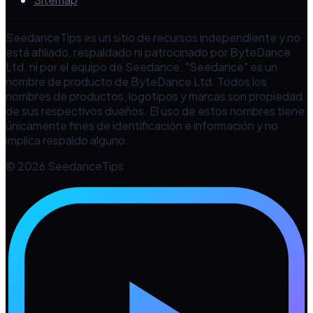
SeedanceTips es un sitio de recursos independiente y no
está afiliado, respaldado ni patrocinado por ByteDance
Ltd. ni por el equipo de Seedance. "Seedance" es un
nombre de producto de ByteDance Ltd. Todos los
nombres de productos, logotipos y marcas son propiedad
de sus respectivos dueños. El uso de estos nombres tiene
únicamente fines de identificación e información y no
implica respaldo alguno.
© 2026 SeedanceTips