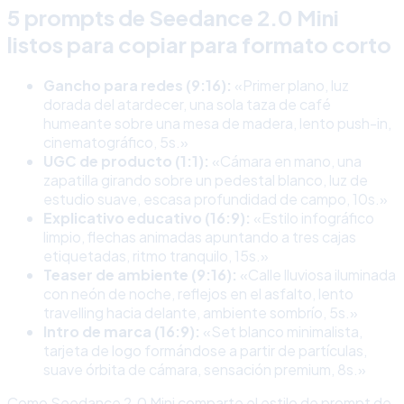
5 prompts de Seedance 2.0 Mini
listos para copiar para formato corto
Gancho para redes (9:16):
«Primer plano, luz
dorada del atardecer, una sola taza de café
humeante sobre una mesa de madera, lento push-in,
cinematográfico, 5s.»
UGC de producto (1:1):
«Cámara en mano, una
zapatilla girando sobre un pedestal blanco, luz de
estudio suave, escasa profundidad de campo, 10s.»
Explicativo educativo (16:9):
«Estilo infográfico
limpio, flechas animadas apuntando a tres cajas
etiquetadas, ritmo tranquilo, 15s.»
Teaser de ambiente (9:16):
«Calle lluviosa iluminada
con neón de noche, reflejos en el asfalto, lento
travelling hacia delante, ambiente sombrío, 5s.»
Intro de marca (16:9):
«Set blanco minimalista,
tarjeta de logo formándose a partir de partículas,
suave órbita de cámara, sensación premium, 8s.»
Como Seedance 2.0 Mini comparte el estilo de prompt de