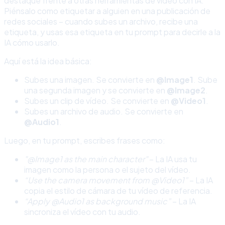
destaque frente a otras herramientas de vídeo con IA.
Piénsalo como etiquetar a alguien en una publicación de
redes sociales – cuando subes un archivo, recibe una
etiqueta, y usas esa etiqueta en tu prompt para decirle a la
IA cómo usarlo.
Aquí está la idea básica:
Subes una imagen. Se convierte en
@Image1
. Sube
una segunda imagen y se convierte en
@Image2
.
Subes un clip de vídeo. Se convierte en
@Video1
.
Subes un archivo de audio. Se convierte en
@Audio1
.
Luego, en tu prompt, escribes frases como:
"@Image1 as the main character"
– La IA usa tu
imagen como la persona o el sujeto del vídeo.
“Use the camera movement from @Video1”
– La IA
copia el estilo de cámara de tu vídeo de referencia.
“Apply @Audio1 as background music”
– La IA
sincroniza el vídeo con tu audio.