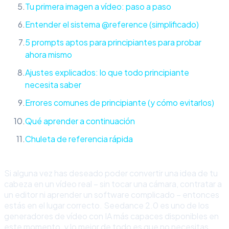
Tu primera imagen a vídeo: paso a paso
Entender el sistema @reference (simplificado)
5 prompts aptos para principiantes para probar
ahora mismo
Ajustes explicados: lo que todo principiante
necesita saber
Errores comunes de principiante (y cómo evitarlos)
Qué aprender a continuación
Chuleta de referencia rápida
Si alguna vez has deseado poder convertir una idea de tu
cabeza en un vídeo real – sin tocar una cámara, contratar a
un editor ni aprender un software complicado – entonces
estás en el lugar correcto. Seedance 2.0 es uno de los
generadores de vídeo con IA más capaces disponibles en
este momento, y lo mejor de todo es que no necesitas