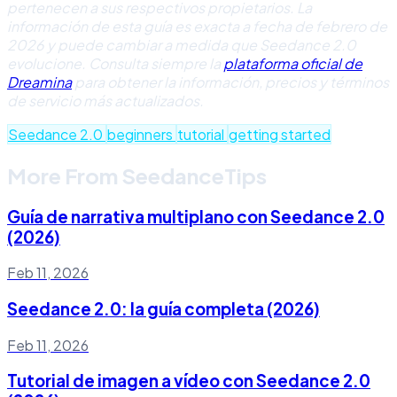
pertenecen a sus respectivos propietarios. La
información de esta guía es exacta a fecha de febrero de
2026 y puede cambiar a medida que Seedance 2.0
evolucione. Consulta siempre la
plataforma oficial de
Dreamina
para obtener la información, precios y términos
de servicio más actualizados.
Seedance 2.0
beginners
tutorial
getting started
More From SeedanceTips
Guía de narrativa multiplano con Seedance 2.0
(2026)
Feb 11, 2026
Seedance 2.0: la guía completa (2026)
Feb 11, 2026
Tutorial de imagen a vídeo con Seedance 2.0