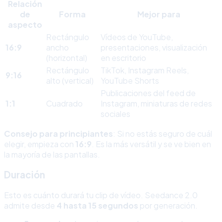
Relación
de
Forma
Mejor para
aspecto
Rectángulo
Vídeos de YouTube,
16:9
ancho
presentaciones, visualización
(horizontal)
en escritorio
Rectángulo
TikTok, Instagram Reels,
9:16
alto (vertical)
YouTube Shorts
Publicaciones del feed de
1:1
Cuadrado
Instagram, miniaturas de redes
sociales
Consejo para principiantes
: Si no estás seguro de cuál
elegir, empieza con
16:9
. Es la más versátil y se ve bien en
la mayoría de las pantallas.
Duración
Esto es cuánto durará tu clip de vídeo. Seedance 2.0
admite desde
4 hasta 15 segundos
por generación.