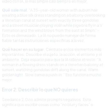
vídeo con IA, lo más simple casi siempre es mejor.
Qué sale mal
: “A 35-year-old woman with auburn hair
wearing a blue silk dress standing on a balcony overlooking
a Venetian canal at sunset with exactly three gondolas
and a street musician playing violin while pigeons fly in a V
formation and the wind blows from the east at 5mph” –
Esto es demasiado. La IA no puede manejar de forma
fiable tantas instrucciones específicas a la vez.
Qué hacer en su lugar
: Céntrate en los elementos más
importantes. Describe el sujeto, la acción, el entorno y el
ambiente. Deja espacio para que la IA rellene el resto. “A
woman in a flowing dress stands on a Venetian balcony at
sunset, watching gondolas drift along the canal. Warm
golden light. Slow camera push-in.” Eso funciona mucho
mejor.
Error 2: Describir lo que NO quieres
Seedance 2.0 no admite prompts negativos. Esto
significa que escribir cosas como “no blurry faces” o