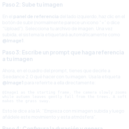
Paso 2: Sube tu imagen
En el
panel de referencia
del lado izquierdo, haz clic en el
botón de subir (normalmente parece un icono “+” o dice
“Upload”). Selecciona tu archivo de imagen. Una vez
subida, el sistema la etiquetará automáticamente como
@Image1
.
Paso 3: Escribe un prompt que haga referencia
a tu imagen
Ahora, en el cuadro del prompt, tienes que decirle a
Seedance 2.0 qué hacer con tu imagen. Usa la etiqueta
@Image1
para referirte a ella directamente:
@Image1 as the starting frame. The camera slowly zooms 
while autumn leaves gently fall from the trees. A soft 
Esto le dice a la IA: “Empieza con mi imagen subida y luego
añádele este movimiento y esta atmósfera”.
Paso 4: Configura la duración y genera