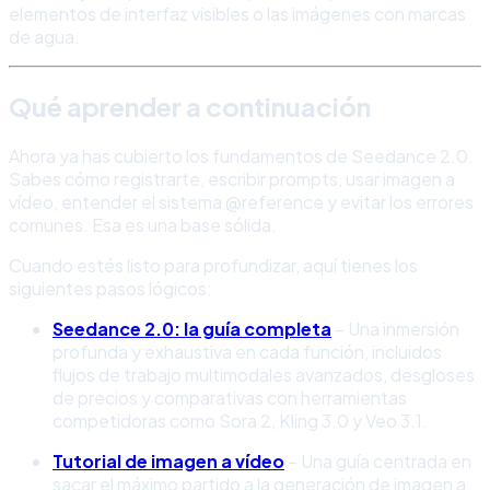
elementos de interfaz visibles o las imágenes con marcas
de agua.
Qué aprender a continuación
Ahora ya has cubierto los fundamentos de Seedance 2.0.
Sabes cómo registrarte, escribir prompts, usar imagen a
vídeo, entender el sistema @reference y evitar los errores
comunes. Esa es una base sólida.
Cuando estés listo para profundizar, aquí tienes los
siguientes pasos lógicos:
Seedance 2.0: la guía completa
– Una inmersión
profunda y exhaustiva en cada función, incluidos
flujos de trabajo multimodales avanzados, desgloses
de precios y comparativas con herramientas
competidoras como Sora 2, Kling 3.0 y Veo 3.1.
Tutorial de imagen a vídeo
– Una guía centrada en
sacar el máximo partido a la generación de imagen a