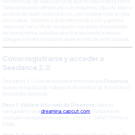
herramientas de vídeo con IA es que no solo acepta texto.
También puedes alimentarlo con imágenes, clips de vídeo y
archivos de audio todos a la vez, y lo combina todo en una
única salida. Se lanzó el 8 de febrero de 2026 y genera
vídeos de hasta 2K de resolución con audio sincronizado
de forma nativa, incluidos efectos de sonido e incluso
diálogos con sincronización labial en más de ocho idiomas.
Cómo registrarse y acceder a
Seedance 2.0
Seedance 2.0 vive en una plataforma llamada
Dreamina
,
que es el espacio de trabajo de IA creativa de ByteDance.
Así puedes empezar:
Paso 1: Visita el sitio web de Dreamina.
Abre tu
navegador y ve a
dreamina.capcut.com
. Funciona en
cualquier navegador moderno – Chrome, Safari, Firefox o
Edge.
Paso 2: Crea una cuenta.
Haz clic en el botón “Sign Up”