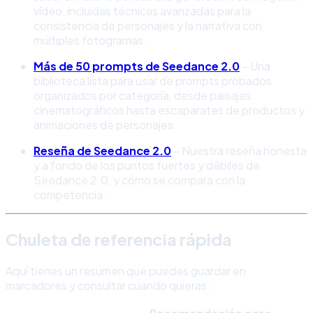
vídeo, incluidas técnicas avanzadas para la
consistencia de personajes y la narrativa con
múltiples fotogramas.
Más de 50 prompts de Seedance 2.0
– Una
biblioteca lista para usar de prompts probados
organizados por categoría, desde paisajes
cinematográficos hasta escaparates de productos y
animaciones de personajes.
Reseña de Seedance 2.0
– Nuestra reseña honesta
y a fondo de los puntos fuertes y débiles de
Seedance 2.0, y cómo se compara con la
competencia.
Chuleta de referencia rápida
Aquí tienes un resumen que puedes guardar en
marcadores y consultar cuando quieras: