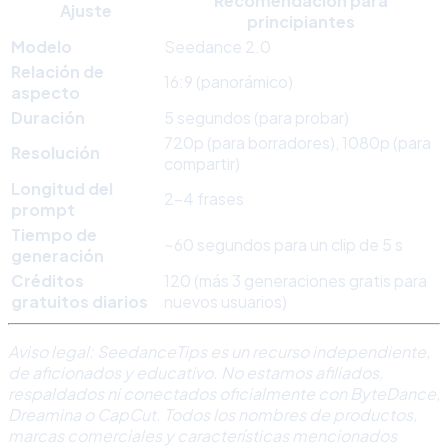
Recomendación para
Ajuste
principiantes
Modelo
Seedance 2.0
Relación de
16:9 (panorámico)
aspecto
Duración
5 segundos (para probar)
720p (para borradores), 1080p (para
Resolución
compartir)
Longitud del
2-4 frases
prompt
Tiempo de
~60 segundos para un clip de 5 s
generación
Créditos
120 (más 3 generaciones gratis para
gratuitos diarios
nuevos usuarios)
Aviso legal: SeedanceTips es un recurso independiente,
de aficionados y educativo. No estamos afiliados,
respaldados ni conectados oficialmente con ByteDance,
Dreamina o CapCut. Todos los nombres de productos,
marcas comerciales y características mencionados