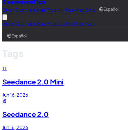
SeedanceTips
Guías
Comparativas
Prompts
Reseñas
Blog
Español
Guías
Comparativas
Prompts
Reseñas
Blog
Español
Tags
📄
Seedance 2.0 Mini
Jun 16, 2026
📄
Seedance 2.0
Jun 16, 2026