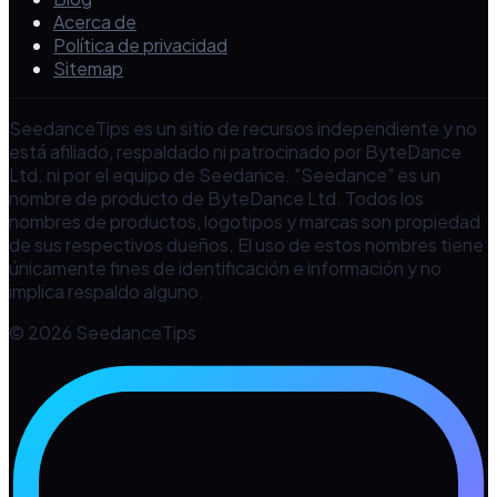
Acerca de
Política de privacidad
Sitemap
SeedanceTips es un sitio de recursos independiente y no
está afiliado, respaldado ni patrocinado por ByteDance
Ltd. ni por el equipo de Seedance. "Seedance" es un
nombre de producto de ByteDance Ltd. Todos los
nombres de productos, logotipos y marcas son propiedad
de sus respectivos dueños. El uso de estos nombres tiene
únicamente fines de identificación e información y no
implica respaldo alguno.
© 2026 SeedanceTips