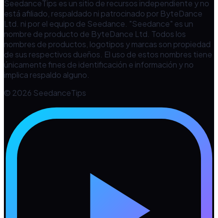
SeedanceTips es un sitio de recursos independiente y no
está afiliado, respaldado ni patrocinado por ByteDance
Ltd. ni por el equipo de Seedance. "Seedance" es un
nombre de producto de ByteDance Ltd. Todos los
nombres de productos, logotipos y marcas son propiedad
de sus respectivos dueños. El uso de estos nombres tiene
únicamente fines de identificación e información y no
implica respaldo alguno.
© 2026 SeedanceTips