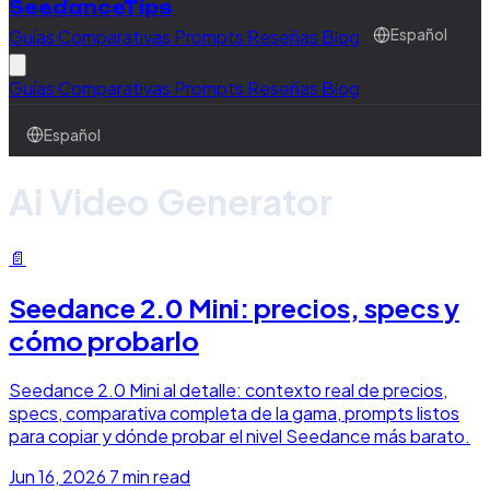
SeedanceTips
Guías
Comparativas
Prompts
Reseñas
Blog
Español
Guías
Comparativas
Prompts
Reseñas
Blog
Español
Ai Video Generator
📄
Seedance 2.0 Mini: precios, specs y
cómo probarlo
Seedance 2.0 Mini al detalle: contexto real de precios,
specs, comparativa completa de la gama, prompts listos
para copiar y dónde probar el nivel Seedance más barato.
Jun 16, 2026
7 min read