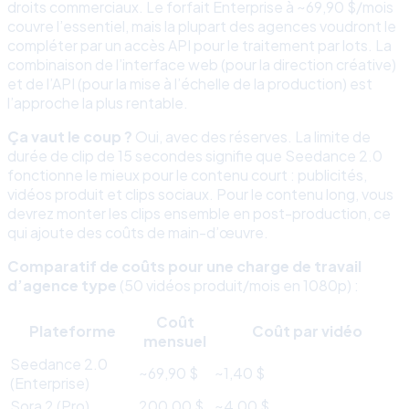
droits commerciaux. Le forfait Enterprise à ~69,90 $/mois
couvre l’essentiel, mais la plupart des agences voudront le
compléter par un accès API pour le traitement par lots. La
combinaison de l’interface web (pour la direction créative)
et de l’API (pour la mise à l’échelle de la production) est
l’approche la plus rentable.
Ça vaut le coup ?
Oui, avec des réserves. La limite de
durée de clip de 15 secondes signifie que Seedance 2.0
fonctionne le mieux pour le contenu court : publicités,
vidéos produit et clips sociaux. Pour le contenu long, vous
devrez monter les clips ensemble en post-production, ce
qui ajoute des coûts de main-d’œuvre.
Comparatif de coûts pour une charge de travail
d’agence type
(50 vidéos produit/mois en 1080p) :
Coût
Plateforme
Coût par vidéo
mensuel
Seedance 2.0
~69,90 $
~1,40 $
(Enterprise)
Sora 2 (Pro)
200,00 $
~4,00 $