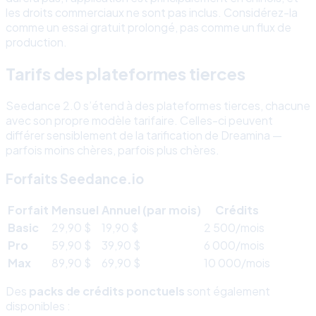
les droits commerciaux ne sont pas inclus. Considérez-la
comme un essai gratuit prolongé, pas comme un flux de
production.
Tarifs des plateformes tierces
Seedance 2.0 s’étend à des plateformes tierces, chacune
avec son propre modèle tarifaire. Celles-ci peuvent
différer sensiblement de la tarification de Dreamina —
parfois moins chères, parfois plus chères.
Forfaits Seedance.io
Forfait
Mensuel
Annuel (par mois)
Crédits
Basic
29,90 $
19,90 $
2 500/mois
Pro
59,90 $
39,90 $
6 000/mois
Max
89,90 $
69,90 $
10 000/mois
Des
packs de crédits ponctuels
sont également
disponibles :