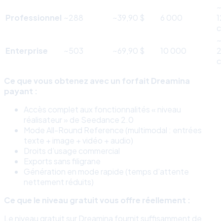
Professionnel
~288
~39,90 $
6 000
1
c
~
Enterprise
~503
~69,90 $
10 000
c
Ce que vous obtenez avec un forfait Dreamina
payant :
Accès complet aux fonctionnalités « niveau
réalisateur » de Seedance 2.0
Mode All-Round Reference (multimodal : entrées
texte + image + vidéo + audio)
Droits d’usage commercial
Exports sans filigrane
Génération en mode rapide (temps d’attente
nettement réduits)
Ce que le niveau gratuit vous offre réellement :
Le niveau gratuit sur Dreamina fournit suffisamment de