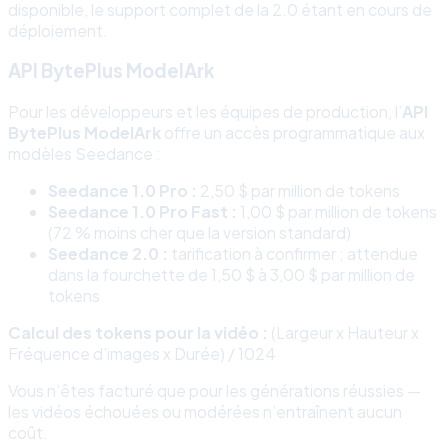
disponible, le support complet de la 2.0 étant en cours de
déploiement.
API BytePlus ModelArk
Pour les développeurs et les équipes de production, l’
API
BytePlus ModelArk
offre un accès programmatique aux
modèles Seedance :
Seedance 1.0 Pro :
2,50 $ par million de tokens
Seedance 1.0 Pro Fast :
1,00 $ par million de tokens
(72 % moins cher que la version standard)
Seedance 2.0 :
tarification à confirmer ; attendue
dans la fourchette de 1,50 $ à 3,00 $ par million de
tokens
Calcul des tokens pour la vidéo :
(Largeur x Hauteur x
Fréquence d’images x Durée) / 1024
Vous n’êtes facturé que pour les générations réussies —
les vidéos échouées ou modérées n’entraînent aucun
coût.