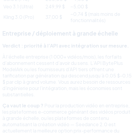
Veo 3.1 (Ultra)
249,99 $
~5,00 $
~0,74 $ (mais moins de
Kling 3.0 (Pro)
37,00 $
fonctionnalités)
Entreprise / déploiement à grande échelle
Verdict : priorité à l’API avec intégration sur mesure.
À l’échelle entreprise (1 000+ vidéos/mois), les forfaits
d’abonnement cessent d’avoir du sens. L’API BytePlus
ModelArk ou les fournisseurs d’API tiers offrent une
tarification par génération qui descend jusqu’à 0,05 $-0,15
$ par clip à grand volume. Vous aurez besoin de ressources
d’ingénierie pour l’intégration, mais les économies sont
substantielles.
Ça vaut le coup ?
Pour la production vidéo en entreprise,
les plateformes e-commerce générant des vidéos produit
à grande échelle, ou les plateformes de contenu
automatisant la création vidéo — Seedance 2.0 est
actuellement la meilleure option prix-performance du