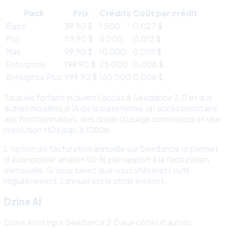
Pack
Prix
Crédits
Coût par crédit
Basic
39,90 $
1 500
0,027 $
Pro
59,90 $
5 000
0,012 $
Max
99,90 $
10 000
0,010 $
Enterprise
199,90 $
25 000
0,008 $
Enterprise Plus
999,90 $
160 000
0,006 $
Tous les forfaits incluent l’accès à Seedance 2.0 et aux
autres modèles d’IA de la plateforme, un accès prioritaire
aux fonctionnalités, des droits d’usage commercial et une
résolution HD jusqu’à 1080p.
L’option de facturation annuelle sur Seedance.io permet
d’économiser environ 50 % par rapport à la facturation
mensuelle. Si vous savez que vous utiliserez l’outil
régulièrement, l’annuel est le choix évident.
Dzine AI
Dzine AI intègre Seedance 2.0 aux côtés d’autres