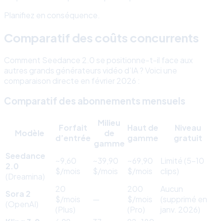
Planifiez en conséquence.
Comparatif des coûts concurrents
Comment Seedance 2.0 se positionne-t-il face aux
autres grands générateurs vidéo d’IA ? Voici une
comparaison directe en février 2026 :
Comparatif des abonnements mensuels
Milieu
Forfait
Haut de
Niveau
Modèle
de
d’entrée
gamme
gratuit
gamme
Seedance
~9,60
~39,90
~69,90
Limité (5-10
2.0
$/mois
$/mois
$/mois
clips)
(Dreamina)
20
200
Aucun
Sora 2
$/mois
—
$/mois
(supprimé en
(OpenAI)
(Plus)
(Pro)
janv. 2026)