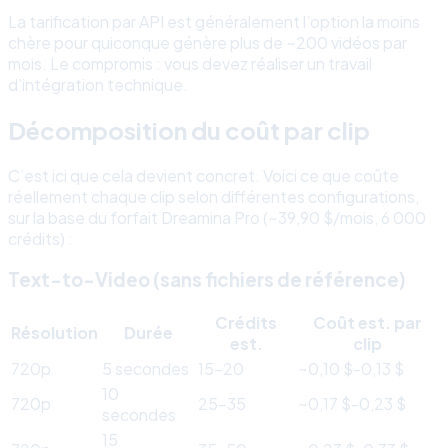
La tarification par API est généralement l’option la moins
chère pour quiconque génère plus de ~200 vidéos par
mois. Le compromis : vous devez réaliser un travail
d’intégration technique.
Décomposition du coût par clip
C’est ici que cela devient concret. Voici ce que coûte
réellement chaque clip selon différentes configurations,
sur la base du forfait Dreamina Pro (~39,90 $/mois, 6 000
crédits) :
Text-to-Video (sans fichiers de référence)
Crédits
Coût est. par
Résolution
Durée
est.
clip
720p
5 secondes
15-20
~0,10 $-0,13 $
10
720p
25-35
~0,17 $-0,23 $
secondes
15