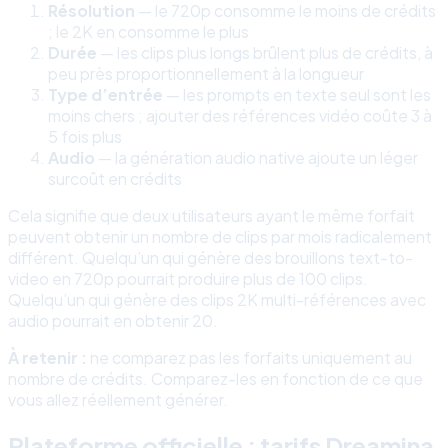
Résolution
— le 720p consomme le moins de crédits
; le 2K en consomme le plus
Durée
— les clips plus longs brûlent plus de crédits, à
peu près proportionnellement à la longueur
Type d’entrée
— les prompts en texte seul sont les
moins chers ; ajouter des références vidéo coûte 3 à
5 fois plus
Audio
— la génération audio native ajoute un léger
surcoût en crédits
Cela signifie que deux utilisateurs ayant le même forfait
peuvent obtenir un nombre de clips par mois radicalement
différent. Quelqu’un qui génère des brouillons text-to-
video en 720p pourrait produire plus de 100 clips.
Quelqu’un qui génère des clips 2K multi-références avec
audio pourrait en obtenir 20.
À retenir :
ne comparez pas les forfaits uniquement au
nombre de crédits. Comparez-les en fonction de ce que
vous allez réellement générer.
Plateforme officielle : tarifs Dreamina