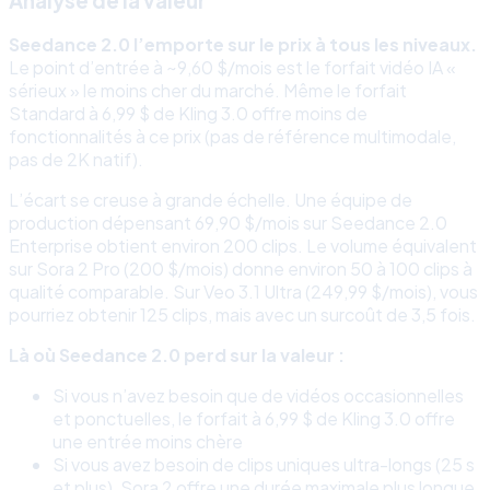
Analyse de la valeur
Seedance 2.0 l’emporte sur le prix à tous les niveaux.
Le point d’entrée à ~9,60 $/mois est le forfait vidéo IA «
sérieux » le moins cher du marché. Même le forfait
Standard à 6,99 $ de Kling 3.0 offre moins de
fonctionnalités à ce prix (pas de référence multimodale,
pas de 2K natif).
L’écart se creuse à grande échelle. Une équipe de
production dépensant 69,90 $/mois sur Seedance 2.0
Enterprise obtient environ 200 clips. Le volume équivalent
sur Sora 2 Pro (200 $/mois) donne environ 50 à 100 clips à
qualité comparable. Sur Veo 3.1 Ultra (249,99 $/mois), vous
pourriez obtenir 125 clips, mais avec un surcoût de 3,5 fois.
Là où Seedance 2.0 perd sur la valeur :
Si vous n’avez besoin que de vidéos occasionnelles
et ponctuelles, le forfait à 6,99 $ de Kling 3.0 offre
une entrée moins chère
Si vous avez besoin de clips uniques ultra-longs (25 s
et plus), Sora 2 offre une durée maximale plus longue