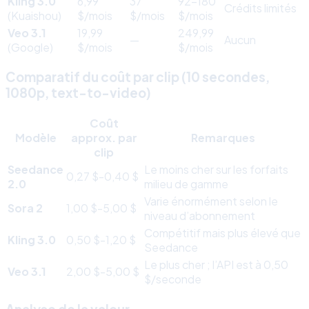
Kling 3.0
6,99
37
92-180
Crédits limités
(Kuaishou)
$/mois
$/mois
$/mois
Veo 3.1
19,99
249,99
—
Aucun
(Google)
$/mois
$/mois
Comparatif du coût par clip (10 secondes,
1080p, text-to-video)
Coût
Modèle
approx. par
Remarques
clip
Seedance
Le moins cher sur les forfaits
0,27 $-0,40 $
2.0
milieu de gamme
Varie énormément selon le
Sora 2
1,00 $-5,00 $
niveau d’abonnement
Compétitif mais plus élevé que
Kling 3.0
0,50 $-1,20 $
Seedance
Le plus cher ; l’API est à 0,50
Veo 3.1
2,00 $-5,00 $
$/seconde