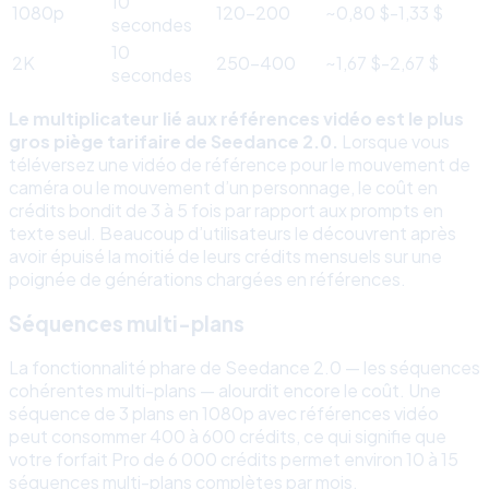
10
1080p
120-200
~0,80 $-1,33 $
secondes
10
2K
250-400
~1,67 $-2,67 $
secondes
Le multiplicateur lié aux références vidéo est le plus
gros piège tarifaire de Seedance 2.0.
Lorsque vous
téléversez une vidéo de référence pour le mouvement de
caméra ou le mouvement d’un personnage, le coût en
crédits bondit de 3 à 5 fois par rapport aux prompts en
texte seul. Beaucoup d’utilisateurs le découvrent après
avoir épuisé la moitié de leurs crédits mensuels sur une
poignée de générations chargées en références.
Séquences multi-plans
La fonctionnalité phare de Seedance 2.0 — les séquences
cohérentes multi-plans — alourdit encore le coût. Une
séquence de 3 plans en 1080p avec références vidéo
peut consommer 400 à 600 crédits, ce qui signifie que
votre forfait Pro de 6 000 crédits permet environ 10 à 15
séquences multi-plans complètes par mois.