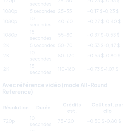
720p
35-50
~0,23 $-0,33 $
secondes
1080p
5 secondes
25-35
~0,17 $-0,23 $
10
1080p
40-60
~0,27 $-0,40 $
secondes
15
1080p
55-80
~0,37 $-0,53 $
secondes
2K
5 secondes
50-70
~0,33 $-0,47 $
10
2K
80-120
~0,53 $-0,80 $
secondes
15
2K
110-160
~0,73 $-1,07 $
secondes
Avec référence vidéo (mode All-Round
Reference)
Crédits
Coût est. par
Résolution
Durée
est.
clip
10
720p
75-120
~0,50 $-0,80 $
secondes