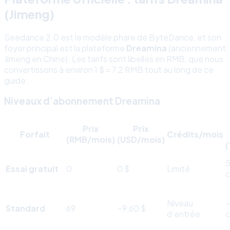
(Jimeng)
Seedance 2.0 est le modèle phare de ByteDance, et son
foyer principal est la plateforme
Dreamina
(anciennement
Jimeng en Chine). Les tarifs sont libellés en RMB, que nous
convertissons à environ 1 $ = 7,2 RMB tout au long de ce
guide.
Niveaux d’abonnement Dreamina
Prix
Prix
Forfait
Crédits/mois
(RMB/mois)
(USD/mois)
(
5
Essai gratuit
0
0 $
Limité
c
Niveau
Standard
69
~9,60 $
d’entrée
c