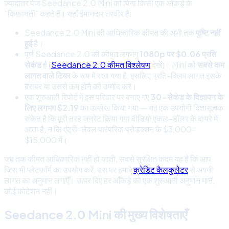
ज़्यादातर पेज Seedance 2.0 Mini को बिना किसी एक आँकड़े के
“किफ़ायती” कहते हैं। यहाँ ईमानदार तस्वीर है:
Seedance 2.0 Mini की आधिकारिक कीमत की अभी तक
पुष्टि नहीं
हुई
है।
पूर्ण Seedance 2.0 की कीमत लगभग
1080p पर $0.06 प्रति
सेकंड
है (
Seedance 2.0 कीमत विश्लेषण
देखें)। Mini को
सबसे कम
लागत वाले टियर
के रूप में रखा गया है, इसलिए प्रति-क्लिप लागत इसके
बराबर या उससे कम होने की उम्मीद करें।
एक शुरुआती रिपोर्ट में इस परिवार पर बनाए गए
30-सेकंड के विज्ञापन के
लिए लगभग $2.19
का उल्लेख किया गया — यह एक उपयोगी दिशासूचक
संकेत है कि पूरी तरह जनरेट किया गया वीडियो एकल-डॉलर के दायरे में
आता है, न कि एंट्री-लेवल पारंपरिक प्रोडक्शन के $3,000–
$15,000 में।
जब तक कीमत आधिकारिक नहीं हो जाती, सबसे सुरक्षित कदम यह है कि आप
जिस भी प्लेटफ़ॉर्म का उपयोग करें, उस पर हमारे
क्रेडिट कैलकुलेटर
से अपनी
लागत का अनुमान लगाएँ। ऊपर दिए हर आँकड़े को एक शुरुआती अनुमान मानें,
कोई कोटेशन नहीं।
Seedance 2.0 Mini की मुख्य विशेषताएँ