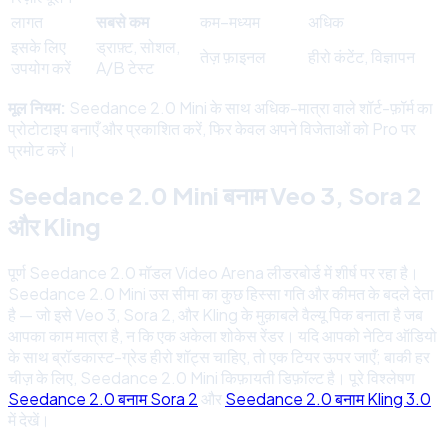
लागत
सबसे कम
कम–मध्यम
अधिक
इसके लिए
ड्राफ़्ट, सोशल,
तेज़ फ़ाइनल
हीरो कंटेंट, विज्ञापन
उपयोग करें
A/B टेस्ट
मूल नियम:
Seedance 2.0 Mini के साथ अधिक-मात्रा वाले शॉर्ट-फ़ॉर्म का
प्रोटोटाइप बनाएँ और प्रकाशित करें, फिर केवल अपने विजेताओं को Pro पर
प्रमोट करें।
Seedance 2.0 Mini बनाम Veo 3, Sora 2
और Kling
पूर्ण Seedance 2.0 मॉडल Video Arena लीडरबोर्ड में शीर्ष पर रहा है।
Seedance 2.0 Mini उस सीमा का कुछ हिस्सा गति और कीमत के बदले देता
है — जो इसे Veo 3, Sora 2, और Kling के मुक़ाबले वैल्यू पिक बनाता है जब
आपका काम मात्रा है, न कि एक अकेला शोकेस रेंडर। यदि आपको नेटिव ऑडियो
के साथ ब्रॉडकास्ट-ग्रेड हीरो शॉट्स चाहिए, तो एक टियर ऊपर जाएँ; बाकी हर
चीज़ के लिए, Seedance 2.0 Mini किफ़ायती डिफ़ॉल्ट है। पूरे विश्लेषण
Seedance 2.0 बनाम Sora 2
और
Seedance 2.0 बनाम Kling 3.0
में देखें।