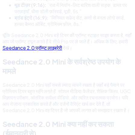
मूड टीज़र (9:16):
“रात में नियॉन-लिट बारिश वाली सड़क, डामर पर
परछाइयाँ, धीमा डॉली फ़ॉरवर्ड, मूडी, 5s.”
ब्रांड इंट्रो (16:9):
“मिनिमल सफ़ेद सेट, कणों से बनता लोगो कार्ड,
हल्का कैमरा ऑर्बिट, प्रीमियम फ़ील, 8s.”
चूँकि Seedance 2.0 Mini बड़े टियर की प्रॉम्प्ट स्टाइल साझा करता है, यहाँ
आप जो प्रॉम्प्ट ट्यून करते हैं वे सीधे Pro पर ले जाते हैं। अधिक के लिए, हमारी
Seedance 2.0 प्रॉम्प्ट लाइब्रेरी
देखें।
Seedance 2.0 Mini के सर्वश्रेष्ठ उपयोग के
मामले
Seedance 2.0 Mini वहाँ सबसे ज़्यादा मायने रखता है जहाँ बड़े पैमाने पर
प्रीमियम टियर बहुत महँगे लगते हैं: सोशल मीडिया कैलेंडर, शैक्षिक क्लिप, UGC
विज्ञापन परीक्षण, आंतरिक समीक्षा वीडियो, और त्वरित रचनात्मक प्रयोग। यदि
आप रोज़ाना प्रकाशित करते हैं और दर्जनों वैरिएंट खर्च कर देते हैं, तो
Seedance 2.0 Mini वह टियर है जो आपकी लागत को समझदार रखता है।
Seedance 2.0 Mini क्या नहीं कर सकता
(ईमानदारी से)