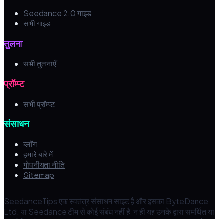
Seedance 2.0 गाइड
सभी गाइड
तुलना
सभी तुलनाएँ
प्रॉम्प्ट
सभी प्रॉम्प्ट
संसाधन
ब्लॉग
हमारे बारे में
गोपनीयता नीति
Sitemap
SeedanceTips एक स्वतंत्र संसाधन साइट है और इसका ByteDance
Ltd. या Seedance टीम से कोई संबंध नहीं है, न ही यह उनके द्वारा समर्थित या