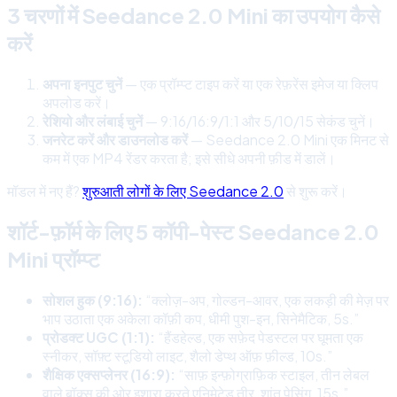
3 चरणों में Seedance 2.0 Mini का उपयोग कैसे
करें
अपना इनपुट चुनें
— एक प्रॉम्प्ट टाइप करें या एक रेफ़रेंस इमेज या क्लिप
अपलोड करें।
रेशियो और लंबाई चुनें
— 9:16/16:9/1:1 और 5/10/15 सेकंड चुनें।
जनरेट करें और डाउनलोड करें
— Seedance 2.0 Mini एक मिनट से
कम में एक MP4 रेंडर करता है; इसे सीधे अपनी फ़ीड में डालें।
मॉडल में नए हैं?
शुरुआती लोगों के लिए Seedance 2.0
से शुरू करें।
शॉर्ट-फ़ॉर्म के लिए 5 कॉपी-पेस्ट Seedance 2.0
Mini प्रॉम्प्ट
सोशल हुक (9:16):
“क्लोज़-अप, गोल्डन-आवर, एक लकड़ी की मेज़ पर
भाप उठाता एक अकेला कॉफ़ी कप, धीमी पुश-इन, सिनेमैटिक, 5s.”
प्रोडक्ट UGC (1:1):
“हैंडहेल्ड, एक सफ़ेद पेडस्टल पर घूमता एक
स्नीकर, सॉफ़्ट स्टूडियो लाइट, शैलो डेप्थ ऑफ़ फ़ील्ड, 10s.”
शैक्षिक एक्सप्लेनर (16:9):
“साफ़ इन्फ़ोग्राफ़िक स्टाइल, तीन लेबल
वाले बॉक्स की ओर इशारा करते एनिमेटेड तीर, शांत पेसिंग, 15s.”