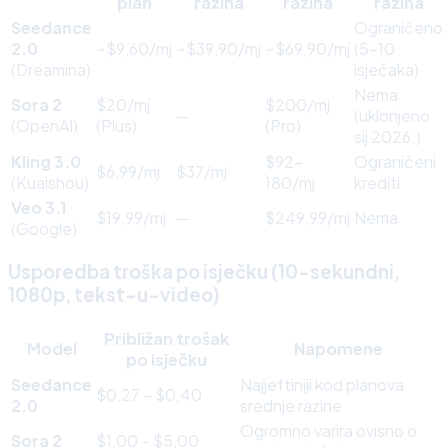
plan
razina
razina
razina
Seedance
Ograničeno
2.0
~$9,60/mj
~$39,90/mj
~$69,90/mj
(5–10
(Dreamina)
isječaka)
Nema
Sora 2
$20/mj
$200/mj
—
(uklonjeno
(OpenAI)
(Plus)
(Pro)
sij 2026.)
Kling 3.0
$92–
Ograničeni
$6,99/mj
$37/mj
(Kuaishou)
180/mj
krediti
Veo 3.1
$19,99/mj
—
$249,99/mj
Nema
(Google)
Usporedba troška po isječku (10-sekundni,
1080p, tekst-u-video)
Približan trošak
Model
Napomene
po isječku
Seedance
Najjeftiniji kod planova
$0,27 – $0,40
2.0
srednje razine
Ogromno varira ovisno o
Sora 2
$1,00 – $5,00