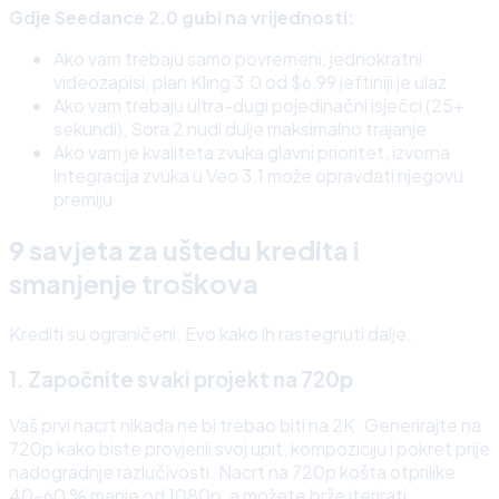
Gdje Seedance 2.0 gubi na vrijednosti:
Ako vam trebaju samo povremeni, jednokratni
videozapisi, plan Kling 3.0 od $6,99 jeftiniji je ulaz
Ako vam trebaju ultra-dugi pojedinačni isječci (25+
sekundi), Sora 2 nudi dulje maksimalno trajanje
Ako vam je kvaliteta zvuka glavni prioritet, izvorna
integracija zvuka u Veo 3.1 može opravdati njegovu
premiju
9 savjeta za uštedu kredita i
smanjenje troškova
Krediti su ograničeni. Evo kako ih rastegnuti dalje.
1. Započnite svaki projekt na 720p
Vaš prvi nacrt nikada ne bi trebao biti na 2K. Generirajte na
720p kako biste provjerili svoj upit, kompoziciju i pokret prije
nadogradnje razlučivosti. Nacrt na 720p košta otprilike
40–60 % manje od 1080p, a možete brže iterirati.