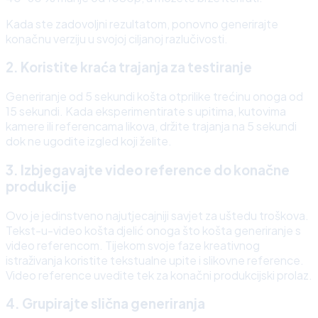
Kada ste zadovoljni rezultatom, ponovno generirajte
konačnu verziju u svojoj ciljanoj razlučivosti.
2. Koristite kraća trajanja za testiranje
Generiranje od 5 sekundi košta otprilike trećinu onoga od
15 sekundi. Kada eksperimentirate s upitima, kutovima
kamere ili referencama likova, držite trajanja na 5 sekundi
dok ne ugodite izgled koji želite.
3. Izbjegavajte video reference do konačne
produkcije
Ovo je jedinstveno najutjecajniji savjet za uštedu troškova.
Tekst-u-video košta djelić onoga što košta generiranje s
video referencom. Tijekom svoje faze kreativnog
istraživanja koristite tekstualne upite i slikovne reference.
Video reference uvedite tek za konačni produkcijski prolaz.
4. Grupirajte slična generiranja