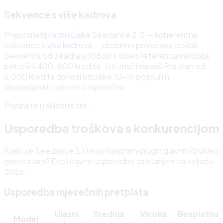
Sekvence s više kadrova
Prepoznatljiva značajka Seedance 2.0 — koherentne
sekvence s više kadrova — dodatno povećava trošak.
Sekvenca od 3 kadra u 1080p s video referencama može
potrošiti 400–600 kredita, što znači da vaš Pro plan od
6.000 kredita donosi otprilike 10–15 potpunih
višekadarskih sekvenci mjesečno.
Planirajte u skladu s tim.
Usporedba troškova s konkurencijom
Kako se Seedance 2.0 nosi naspram drugih glavnih AI video
generatora? Evo izravne usporedbe sa stanjem na veljaču
2026.:
Usporedba mjesečnih pretplata
Ulazni
Srednja
Visoka
Besplatna
Model