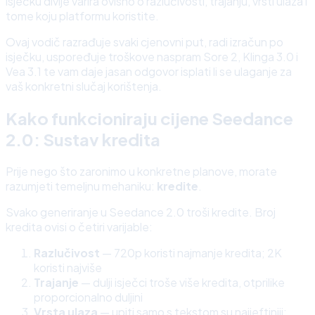
isječku divlje varira ovisno o razlučivosti, trajanju, vrsti ulaza i
tome koju platformu koristite.
Ovaj vodič razrađuje svaki cjenovni put, radi izračun po
isječku, uspoređuje troškove naspram Sore 2, Klinga 3.0 i
Vea 3.1 te vam daje jasan odgovor isplati li se ulaganje za
vaš konkretni slučaj korištenja.
Kako funkcioniraju cijene Seedance
2.0: Sustav kredita
Prije nego što zaronimo u konkretne planove, morate
razumjeti temeljnu mehaniku:
kredite
.
Svako generiranje u Seedance 2.0 troši kredite. Broj
kredita ovisi o četiri varijable:
Razlučivost
— 720p koristi najmanje kredita; 2K
koristi najviše
Trajanje
— dulji isječci troše više kredita, otprilike
proporcionalno duljini
Vrsta ulaza
— upiti samo s tekstom su najjeftiniji;