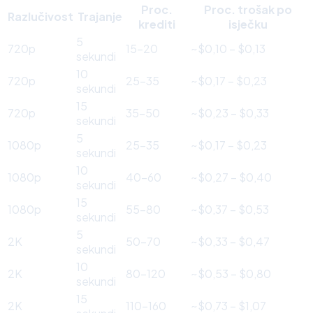
Proc.
Proc. trošak po
Razlučivost
Trajanje
krediti
isječku
5
720p
15–20
~$0,10 – $0,13
sekundi
10
720p
25–35
~$0,17 – $0,23
sekundi
15
720p
35–50
~$0,23 – $0,33
sekundi
5
1080p
25–35
~$0,17 – $0,23
sekundi
10
1080p
40–60
~$0,27 – $0,40
sekundi
15
1080p
55–80
~$0,37 – $0,53
sekundi
5
2K
50–70
~$0,33 – $0,47
sekundi
10
2K
80–120
~$0,53 – $0,80
sekundi
15
2K
110–160
~$0,73 – $1,07