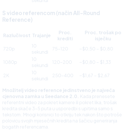
sekundi
S video referencom (način All-Round
Reference)
Proc.
Proc. trošak po
Razlučivost
Trajanje
krediti
isječku
10
720p
75–120
~$0,50 – $0,80
sekundi
10
1080p
120–200
~$0,80 – $1,33
sekundi
10
2K
250–400
~$1,67 – $2,67
sekundi
Množitelj video reference jedinstveno je najveća
cjenovna zamka u Seedance 2.0.
Kada prenesete
referentni video za pokret kamere ili pokret lika, trošak
kredita skače 3–5 puta u usporedbi s upitima samo s
tekstom. Mnogi korisnici to otkriju tek nakon što potroše
polovicu svojih mjesečnih kredita na šačicu generiranja
bogatih referencama.