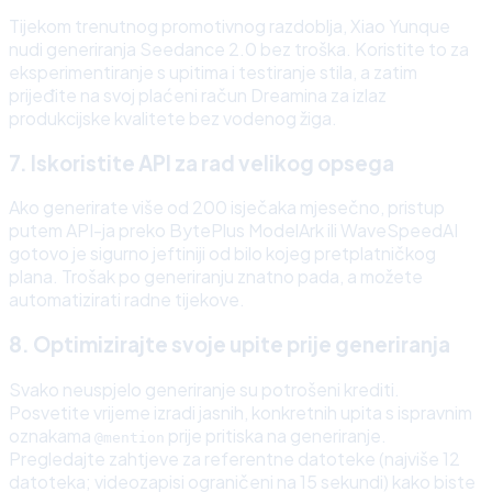
Tijekom trenutnog promotivnog razdoblja, Xiao Yunque
nudi generiranja Seedance 2.0 bez troška. Koristite to za
eksperimentiranje s upitima i testiranje stila, a zatim
prijeđite na svoj plaćeni račun Dreamina za izlaz
produkcijske kvalitete bez vodenog žiga.
7. Iskoristite API za rad velikog opsega
Ako generirate više od 200 isječaka mjesečno, pristup
putem API-ja preko BytePlus ModelArk ili WaveSpeedAI
gotovo je sigurno jeftiniji od bilo kojeg pretplatničkog
plana. Trošak po generiranju znatno pada, a možete
automatizirati radne tijekove.
8. Optimizirajte svoje upite prije generiranja
Svako neuspjelo generiranje su potrošeni krediti.
Posvetite vrijeme izradi jasnih, konkretnih upita s ispravnim
oznakama
prije pritiska na generiranje.
@mention
Pregledajte zahtjeve za referentne datoteke (najviše 12
datoteka; videozapisi ograničeni na 15 sekundi) kako biste