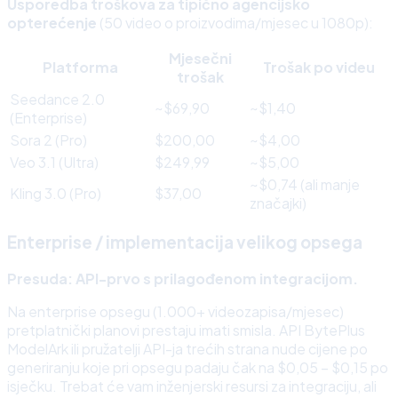
Usporedba troškova za tipično agencijsko
opterećenje
(50 video o proizvodima/mjesec u 1080p):
Mjesečni
Platforma
Trošak po videu
trošak
Seedance 2.0
~$69,90
~$1,40
(Enterprise)
Sora 2 (Pro)
$200,00
~$4,00
Veo 3.1 (Ultra)
$249,99
~$5,00
~$0,74 (ali manje
Kling 3.0 (Pro)
$37,00
značajki)
Enterprise / implementacija velikog opsega
Presuda: API-prvo s prilagođenom integracijom.
Na enterprise opsegu (1.000+ videozapisa/mjesec)
pretplatnički planovi prestaju imati smisla. API BytePlus
ModelArk ili pružatelji API-ja trećih strana nude cijene po
generiranju koje pri opsegu padaju čak na $0,05 – $0,15 po
isječku. Trebat će vam inženjerski resursi za integraciju, ali