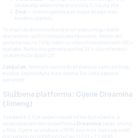
dodavanje video referenci košta 3–5 puta više
Zvuk
— izvorno generiranje zvuka dodaje malu
kreditnu doplatu
To znači da dva korisnika na istom planu mogu dobiti
dramatično različit broj isječaka mjesečno. Netko tko
generira nacrte 720p tekst-u-video može proizvesti 100+
isječaka. Netko tko generira isječke 2K s više referenci i
zvukom može dobiti 20.
Zaključak:
Nemojte uspoređivati planove samo po broju
kredita. Uspoređujte ih po onome što ćete zapravo
generirati.
Službena platforma: Cijene Dreamina
(Jimeng)
Seedance 2.0 je vodeći model tvrtke ByteDance, a
njegov primarni dom je platforma
Dreamina
(ranije Jimeng
u Kini). Cijene su izražene u RMB, koje kroz cijeli ovaj vodič
pretvaramo po približnom tečaju 1 USD = 7,2 RMB.