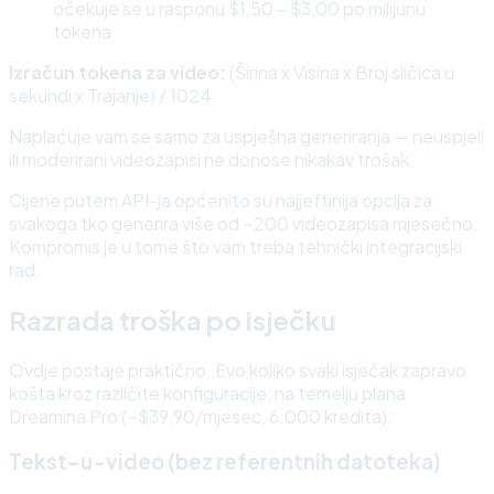
očekuje se u rasponu $1,50 – $3,00 po milijunu
tokena
Izračun tokena za video:
(Širina x Visina x Broj sličica u
sekundi x Trajanje) / 1024
Naplaćuje vam se samo za uspješna generiranja — neuspjeli
ili moderirani videozapisi ne donose nikakav trošak.
Cijene putem API-ja općenito su najjeftinija opcija za
svakoga tko generira više od ~200 videozapisa mjesečno.
Kompromis je u tome što vam treba tehnički integracijski
rad.
Razrada troška po isječku
Ovdje postaje praktično. Evo koliko svaki isječak zapravo
košta kroz različite konfiguracije, na temelju plana
Dreamina Pro (~$39,90/mjesec, 6.000 kredita):
Tekst-u-video (bez referentnih datoteka)