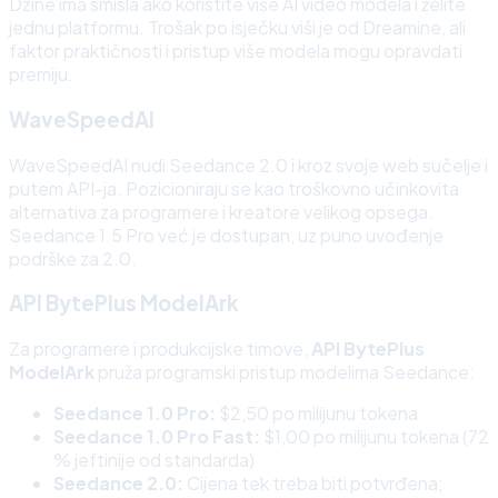
Dzine ima smisla ako koristite više AI video modela i želite
jednu platformu. Trošak po isječku viši je od Dreamine, ali
faktor praktičnosti i pristup više modela mogu opravdati
premiju.
WaveSpeedAI
WaveSpeedAI nudi Seedance 2.0 i kroz svoje web sučelje i
putem API-ja. Pozicioniraju se kao troškovno učinkovita
alternativa za programere i kreatore velikog opsega.
Seedance 1.5 Pro već je dostupan, uz puno uvođenje
podrške za 2.0.
API BytePlus ModelArk
Za programere i produkcijske timove,
API BytePlus
ModelArk
pruža programski pristup modelima Seedance:
Seedance 1.0 Pro:
$2,50 po milijunu tokena
Seedance 1.0 Pro Fast:
$1,00 po milijunu tokena (72
% jeftinije od standarda)
Seedance 2.0:
Cijena tek treba biti potvrđena;