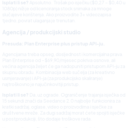
Isplati li se?
Apsolutno. Trošak po isječku ($0,27 – $0,40 u
1080p) niži je od licenciranja stock snimaka za mnoge
slučajeve korištenja. Ako proizvodite 3+ videozapisa
tjedno, povrat ulaganja je trenutan.
Agencija / produkcijski studio
Presuda: Plan Enterprise plus pristup API-ju.
Agencijama treba opseg, dosljednost i komercijalna prava.
Plan Enterprise od ~$69,90/mjesec pokriva osnove, ali
većina agencija željet će ga nadopuniti pristupom API-ju za
skupnu obradu. Kombinacija web sučelja (za kreativno
usmjeravanje) i API-ja (za produkcijsko skaliranje)
najtroškovno je najučinkovitiji pristup.
Isplati li se?
Da, uz ograde. Ograničenje trajanja isječka od
15 sekundi znači da Seedance 2.0 najbolje funkcionira za
kratki sadržaj, oglase, video o proizvodima i isječke za
društvene mreže. Za dugi sadržaj morat ćete spojiti isječke
u postprodukciji, što dodaje troškove rada.