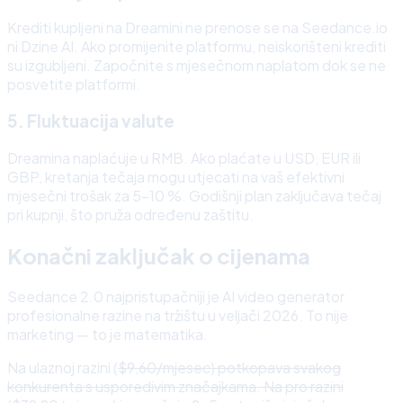
Krediti kupljeni na Dreamini ne prenose se na Seedance.io
ni Dzine AI. Ako promijenite platformu, neiskorišteni krediti
su izgubljeni. Započnite s mjesečnom naplatom dok se ne
posvetite platformi.
5. Fluktuacija valute
Dreamina naplaćuje u RMB. Ako plaćate u USD, EUR ili
GBP, kretanja tečaja mogu utjecati na vaš efektivni
mjesečni trošak za 5–10 %. Godišnji plan zaključava tečaj
pri kupnji, što pruža određenu zaštitu.
Konačni zaključak o cijenama
Seedance 2.0 najpristupačniji je AI video generator
profesionalne razine na tržištu u veljači 2026. To nije
marketing — to je matematika.
Na ulaznoj razini (
$9,60/mjesec) potkopava svakog
konkurenta s usporedivim značajkama. Na pro razini