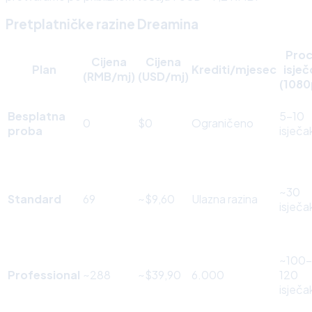
Pretplatničke razine Dreamina
Proc
Cijena
Cijena
Plan
Krediti/mjesec
isječ
(RMB/mj)
(USD/mj)
(1080
Besplatna
5–10
0
$0
Ograničeno
proba
isječa
~30
Standard
69
~$9,60
Ulazna razina
isječa
~100–
Professional
~288
~$39,90
6.000
120
isječa