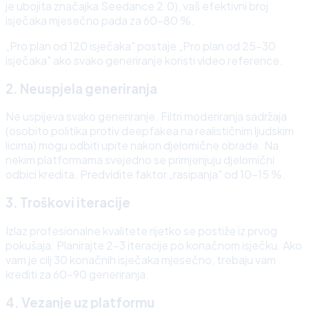
je ubojita značajka Seedance 2.0), vaš efektivni broj
isječaka mjesečno pada za 60–80 %.
„Pro plan od 120 isječaka" postaje „Pro plan od 25–30
isječaka" ako svako generiranje koristi video reference.
2. Neuspjela generiranja
Ne uspijeva svako generiranje. Filtri moderiranja sadržaja
(osobito politika protiv deepfakea na realističnim ljudskim
licima) mogu odbiti upite nakon djelomične obrade. Na
nekim platformama svejedno se primjenjuju djelomični
odbici kredita. Predvidite faktor „rasipanja" od 10–15 %.
3. Troškovi iteracije
Izlaz profesionalne kvalitete rijetko se postiže iz prvog
pokušaja. Planirajte 2–3 iteracije po konačnom isječku. Ako
vam je cilj 30 konačnih isječaka mjesečno, trebaju vam
krediti za 60–90 generiranja.
4. Vezanje uz platformu