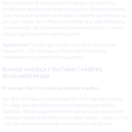
Ako izrađujete AI videozapise iz zabave, za objave na
društvenim mrežama ili osobne projekte, besplatna razina
Xiao Yunque ili besplatna dodjela Dreamine dovoljne su za
procjenu alata. Ako otkrijete da želite više, plan Dreamina
Standard od ~$9,60/mjesec izvanredno je jeftin — manje
od jednog Starbucks napitka tjedno.
Isplati li se?
Da, ako generirate više od 5–10 isječaka
mjesečno. ~30 isječaka u 1080p plana Standard
velikodušno je za hobističku upotrebu.
Kreator sadržaja / YouTuber / voditelj
društvenih mreža
Presuda: Plan Pro vaša je idealna sredina.
Uz ~$39,90/mjesec za otprilike 100–120 isječaka, razina
Pro daje vam dovoljno prostora za dnevnu produkciju
sadržaja. Multimodalni referentni sustav znači da možete
održavati dosljednost likova kroz video seriju — nešto što bi
s drugim alatima zahtijevalo skupo ručno uređivanje.