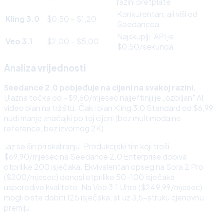
razini pretplate
Konkurentan, ali viši od
Kling 3.0
$0,50 – $1,20
Seedancea
Najskuplji; API je
Veo 3.1
$2,00 – $5,00
$0,50/sekunda
Analiza vrijednosti
Seedance 2.0 pobjeđuje na cijeni na svakoj razini.
Ulazna točka od ~$9,60/mjesec najjeftiniji je „ozbiljan" AI
video plan na tržištu. Čak i plan Kling 3.0 Standard od $6,99
nudi manje značajki po toj cijeni (bez multimodalne
reference, bez izvornog 2K).
Jaz se širi pri skaliranju. Produkcijski tim koji troši
$69,90/mjesec na Seedance 2.0 Enterprise dobiva
otprilike 200 isječaka. Ekvivalentan opseg na Sora 2 Pro
($200/mjesec) donosi otprilike 50–100 isječaka
usporedive kvalitete. Na Veo 3.1 Ultra ($249,99/mjesec)
mogli biste dobiti 125 isječaka, ali uz 3,5-struku cjenovnu
premiju.