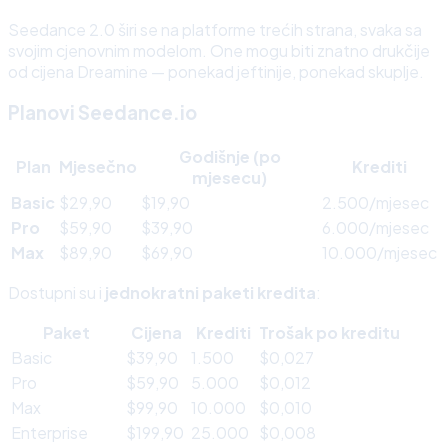
Seedance 2.0 širi se na platforme trećih strana, svaka sa
svojim cjenovnim modelom. One mogu biti znatno drukčije
od cijena Dreamine — ponekad jeftinije, ponekad skuplje.
Planovi Seedance.io
Godišnje (po
Plan
Mjesečno
Krediti
mjesecu)
Basic
$29,90
$19,90
2.500/mjesec
Pro
$59,90
$39,90
6.000/mjesec
Max
$89,90
$69,90
10.000/mjesec
Dostupni su i
jednokratni paketi kredita
:
Paket
Cijena
Krediti
Trošak po kreditu
Basic
$39,90
1.500
$0,027
Pro
$59,90
5.000
$0,012
Max
$99,90
10.000
$0,010
Enterprise
$199,90
25.000
$0,008