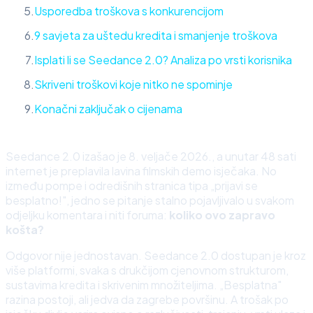
Usporedba troškova s konkurencijom
9 savjeta za uštedu kredita i smanjenje troškova
Isplati li se Seedance 2.0? Analiza po vrsti korisnika
Skriveni troškovi koje nitko ne spominje
Konačni zaključak o cijenama
Seedance 2.0 izašao je 8. veljače 2026., a unutar 48 sati
internet je preplavila lavina filmskih demo isječaka. No
između pompe i odredišnih stranica tipa „prijavi se
besplatno!", jedno se pitanje stalno pojavljivalo u svakom
odjeljku komentara i niti foruma:
koliko ovo zapravo
košta?
Odgovor nije jednostavan. Seedance 2.0 dostupan je kroz
više platformi, svaka s drukčijom cjenovnom strukturom,
sustavima kredita i skrivenim množiteljima. „Besplatna"
razina postoji, ali jedva da zagrebe površinu. A trošak po