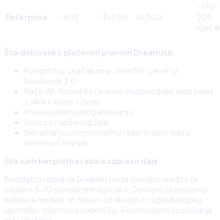
~170–
Enterprise
~503
~$69,90
10.000
200
isječa
Što dobivate s plaćenim planom Dreamina:
Puni pristup značajkama „Director-Level" u
Seedance 2.0
Način All-Round Reference (multimodalni: ulazi tekst
+ slika + video + zvuk)
Prava komercijalnog korištenja
Izvoz bez vodenog žiga
Generiranje u brzom načinu rada (znatno kraća
vremena čekanja)
Što vam besplatna razina zapravo daje:
Besplatna razina na Dreamini pruža dovoljno kredita za
otprilike 5–10 standardnih isječaka. Dovoljno za procjenu
kvalitete modela, ali daleko od dovoljno za produkcijsku
upotrebu. Izlazi nose vodeni žig, a komercijalno licenciranje