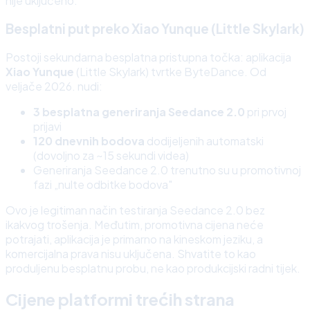
nije uključeno.
Besplatni put preko Xiao Yunque (Little Skylark)
Postoji sekundarna besplatna pristupna točka: aplikacija
Xiao Yunque
(Little Skylark) tvrtke ByteDance. Od
veljače 2026. nudi:
3 besplatna generiranja Seedance 2.0
pri prvoj
prijavi
120 dnevnih bodova
dodijeljenih automatski
(dovoljno za ~15 sekundi videa)
Generiranja Seedance 2.0 trenutno su u promotivnoj
fazi „nulte odbitke bodova"
Ovo je legitiman način testiranja Seedance 2.0 bez
ikakvog trošenja. Međutim, promotivna cijena neće
potrajati, aplikacija je primarno na kineskom jeziku, a
komercijalna prava nisu uključena. Shvatite to kao
produljenu besplatnu probu, ne kao produkcijski radni tijek.
Cijene platformi trećih strana