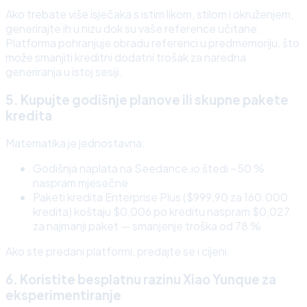
Ako trebate više isječaka s istim likom, stilom i okruženjem,
generirajte ih u nizu dok su vaše reference učitane.
Platforma pohranjuje obradu referenci u predmemoriju, što
može smanjiti kreditni dodatni trošak za naredna
generiranja u istoj sesiji.
5. Kupujte godišnje planove ili skupne pakete
kredita
Matematika je jednostavna:
Godišnja naplata na Seedance.io štedi ~50 %
naspram mjesečne
Paketi kredita Enterprise Plus ($999,90 za 160.000
kredita) koštaju $0,006 po kreditu naspram $0,027
za najmanji paket — smanjenje troška od 78 %
Ako ste predani platformi, predajte se i cijeni.
6. Koristite besplatnu razinu Xiao Yunque za
eksperimentiranje