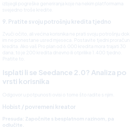
izbjegli pogreške generiranja koje na nekim platformama
svejedno troše kredite.
9. Pratite svoju potrošnju kredita tjedno
Zvuči očito, ali većina korisnika ne prati svoju potrošnju dok
im ne ponestane usred mjeseca. Postavite tjedni proračun
kredita. Ako vaš Pro plan od 6.000 kredita mora trajati 30
dana, to je 200 kredita dnevno ili otprilike 1.400 tjedno.
Pratite to.
Isplati li se Seedance 2.0? Analiza po
vrsti korisnika
Odgovor u potpunosti ovisi o tome što radite s njim.
Hobist / povremeni kreator
Presuda: Započnite s besplatnom razinom, pa
odlučite.