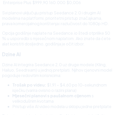
Enterprise Plus
$999,90
160.000
$0,006
Svi planovi uključuju pristup Seedance 2.0 i drugim AI
modelima na platformi, prioritetni pristup značajkama,
prava komercijalnog korištenja i razlučivost do 1080p HD.
Opcija godišnje naplate na Seedance.io štedi otprilike 50
% u usporedbi s mjesečnom naplatom. Ako znate da ćete
alat koristiti dosljedno, godišnja je očit izbor.
Dzine AI
Dzine AI integrira Seedance 2.0 uz druge modele (Kling,
Hailuo, Seedream) u jednoj pretplati. Njihov cjenovni model
pogoduje redovitim korisnicima:
Trošak po videu:
$1,91 – $4,60 po 10-sekundnom
isječku (varira ovisno o razini plana)
Mjesečni planovi s paušalnom cijenom
s
velikodušnim kvotama
Pristup više AI video modela u sklopu jedne pretplate