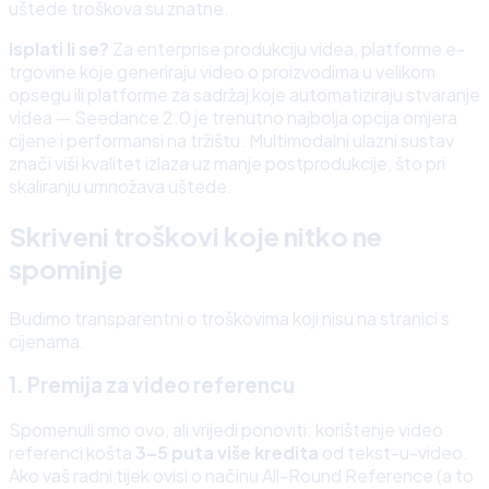
uštede troškova su znatne.
Isplati li se?
Za enterprise produkciju videa, platforme e-
trgovine koje generiraju video o proizvodima u velikom
opsegu ili platforme za sadržaj koje automatiziraju stvaranje
videa — Seedance 2.0 je trenutno najbolja opcija omjera
cijene i performansi na tržištu. Multimodalni ulazni sustav
znači viši kvalitet izlaza uz manje postprodukcije, što pri
skaliranju umnožava uštede.
Skriveni troškovi koje nitko ne
spominje
Budimo transparentni o troškovima koji nisu na stranici s
cijenama.
1. Premija za video referencu
Spomenuli smo ovo, ali vrijedi ponoviti: korištenje video
referenci košta
3–5 puta više kredita
od tekst-u-video.
Ako vaš radni tijek ovisi o načinu All-Round Reference (a to