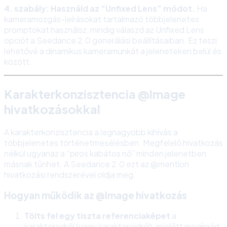
4. szabály: Használd az “Unfixed Lens” módot.
Ha
kameramozgás-leírásokat tartalmazó többjelenetes
promptokat használsz, mindig válaszd az Unfixed Lens
opciót a Seedance 2.0 generálási beállításaiban. Ez teszi
lehetővé a dinamikus kameramunkát a jeleneteken belül és
között.
Karakterkonzisztencia @Image
hivatkozásokkal
A karakterkonzisztencia a legnagyobb kihívás a
többjelenetes történetmesélésben. Megfelelő hivatkozás
nélkül ugyanaz a “piros kabátos nő” minden jelenetben
másnak tűnhet. A Seedance 2.0 ezt az @mention
hivatkozási rendszerével oldja meg.
Hogyan működik az @Image hivatkozás
Tölts fel egy tiszta referenciaképet
a
karakteredről (vagy karaktereidről), mielőtt megírnád