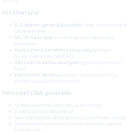
osztva.
Mit érhetsz el
2-3 jelenet generálásonként
sima, kamerán belüli
átmenetekkel
10-15 másodperc
összekapcsolt elbeszélés
klipenként
Konzisztens karakterazonosság
@Image
hivatkozások használatakor
Változatos kameraszögek
egyetlen jeleneten
belül
Kontrollált tempó
a jelenet-időtartamon és a
cselekvésleírásokon keresztül
Mihez kell több generálás
15 másodpercnél hosszabb szekvenciák
3-nál több különálló jelenet
Jelentős helyszínváltások (belső térből külső térbe)
Jelenetenként pontos időzítés-vezérlést igénylő
szekvenciák