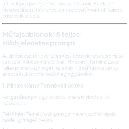
a 3-5. klipek pedig láncolt hosszabbítások. Ez a hibrid
megközelítés a folytonosság és a kreatív kontroll legjobb
egyensúlyát adja.
Műfajsablonok: 5 teljes
többjelenetes prompt
Az alábbiakban öt gyártásra kész többjelenetes promptot
találsz különböző műfajokban. Mindegyik tartalmazza a
teljes prompt-szöveget, az ajánlott beállításokat és az
adaptálásukra vonatkozó megjegyzéseket.
1. Minireklám / Termékhirdetés
Forgatókönyv:
Egy luxusóra-márka hirdetése, 10
másodperc.
Feltöltés:
Termékfotó @Image1 néven, az órát viselő
modell @Image2 néven.