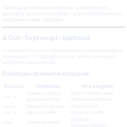
Bármihez, ami 3 jeleneten túlmutat, a klipeket külön
generálod, és összefűzöd őket — ezt a munkafolyamatot
részletesen lejjebb tárgyaljuk.
A Cut-To prompt-szintaxis
Az átmeneti kulcsszó a többjelenetes promptolás gerince.
A Seedance 2.0 több változatot is felismer, mindegyik
kissé eltérő viselkedéssel.
Elsődleges átmeneti kulcsszavak
Kulcsszó
Viselkedés
Mire a legjobb
Kemény vágás a
Gyors tempójú akció,
Cut to
jelenetek között
drámai leleplezések
Kifejezett kamera-
Interjú stílusú,
Camera
átpozicionálás
dokumentumfilm
cut to
Elbeszélő
Jelenetátmenet
Shot
történetmesélés,