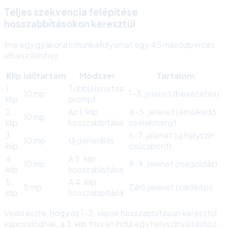
Teljes szekvencia felépítése
hosszabbításokon keresztül
Íme egy gyakorlati munkafolyamat egy 45 másodperces
elbeszéléshez:
Klip
Időtartam
Módszer
Tartalom
1.
Többjelenetes
10 mp
1-3. jelenet (bevezetés)
klip
prompt
2.
Az 1. klip
4-5. jelenet (emelkedő
10 mp
klip
hosszabbítása
cselekmény)
3.
6-7. jelenet (új helyszín,
10 mp
Új generálás
klip
csúcspont)
4.
A 3. klip
10 mp
8-9. jelenet (megoldás)
klip
hosszabbítása
5.
A 4. klip
5 mp
Záró jelenet (záróképi)
klip
hosszabbítása
Vedd észre, hogy az 1-2. klipek hosszabbításon keresztül
kapcsolódnak, a 3. klip frissen indul egy helyszínváltáshoz,