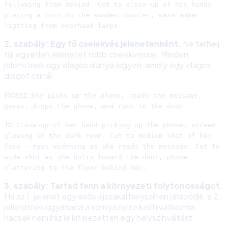
following from behind. Cut to close-up of his hands
placing a coin on the wooden counter, warm amber
lighting from overhead lamps.
2. szabály: Egy fő cselekvés jelenetenként.
Ne terhelj
túl egyetlen jelenetet több cselekvéssel. Minden
jelenetnek egy világos alanya legyen, amely egy világos
dolgot csinál.
Rossz:
She picks up the phone, reads the message,
gasps, drops the phone, and runs to the door.
Jó:
Close-up of her hand picking up the phone, screen
glowing in the dark room. Cut to medium shot of her
face — eyes widening as she reads the message. Cut to
wide shot as she bolts toward the door, phone
clattering to the floor behind her.
3. szabály: Tartsd fenn a környezeti folytonosságot.
Ha az 1. jelenet egy esős éjszakai helyszínen játszódik, a 2.
jelenetnek ugyanarra a környezetre kell hivatkoznia,
hacsak nem írsz le kifejezetten egy helyszínváltást.