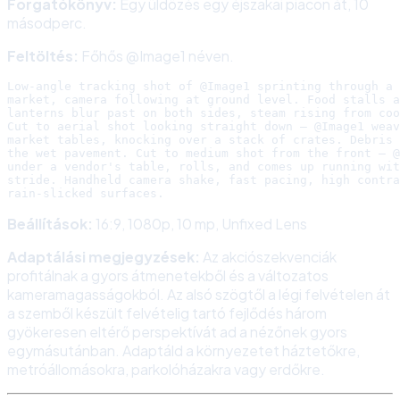
Forgatókönyv:
Egy üldözés egy éjszakai piacon át, 10
másodperc.
Feltöltés:
Főhős @Image1 néven.
Low-angle tracking shot of @Image1 sprinting through a 
market, camera following at ground level. Food stalls a
lanterns blur past on both sides, steam rising from coo
Cut to aerial shot looking straight down — @Image1 weav
market tables, knocking over a stack of crates. Debris 
the wet pavement. Cut to medium shot from the front — @
under a vendor's table, rolls, and comes up running wit
stride. Handheld camera shake, fast pacing, high contra
Beállítások:
16:9, 1080p, 10 mp, Unfixed Lens
Adaptálási megjegyzések:
Az akciószekvenciák
profitálnak a gyors átmenetekből és a változatos
kameramagasságokból. Az alsó szögtől a légi felvételen át
a szemből készült felvételig tartó fejlődés három
gyökeresen eltérő perspektívát ad a nézőnek gyors
egymásutánban. Adaptáld a környezetet háztetőkre,
metróállomásokra, parkolóházakra vagy erdőkre.