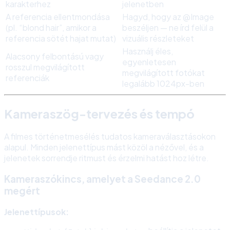
karakterhez
jelenetben
A referencia ellentmondása
Hagyd, hogy az @Image
(pl. “blond hair”, amikor a
beszéljen — ne írd felül a
referencia sötét hajat mutat)
vizuális részleteket
Használj éles,
Alacsony felbontású vagy
egyenletesen
rosszul megvilágított
megvilágított fotókat
referenciák
legalább 1024px-ben
Kameraszög-tervezés és tempó
A filmes történetmesélés tudatos kameraválasztásokon
alapul. Minden jelenettípus mást közöl a nézővel, és a
jelenetek sorrendje ritmust és érzelmi hatást hoz létre.
Kameraszókincs, amelyet a Seedance 2.0
megért
Jelenettípusok: