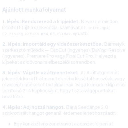
Ajánlott munkafolyamat
1. lépés: Rendszerezd a klipjeidet.
Nevezz el minden
letöltött fájlt a szekvencia-számával:
,
01_intro.mp4
,
stb.
02_rising_action.mp4
03_climax.mp4
2. lépés: Importáld egy videószerkesztőbe.
Bármelyik
szerkesztő működik — CapCut (ingyenes), DaVinci Resolve
(ingyenes), Premiere Pro vagy Final Cut Pro. Helyezd a
klipeket az idővonalra elbeszélői sorrendben.
3. lépés: Vágd le az átmeneteket.
Az AI által generált
jelenetek közötti átmenetek néha kissé túl hosszúak, vagy
rövid műtermékeket tartalmaznak. Vágd le minden klip első
és utolsó 2-4 képkockáját, hogy tiszta vágópontokat
hozz létre.
4. lépés: Adj hozzá hangot.
Bár a Seedance 2.0
szinkronizált hangot generál, érdemes lehet hozzáadni:
Egy konzisztens zenei sávot az összes klipen át