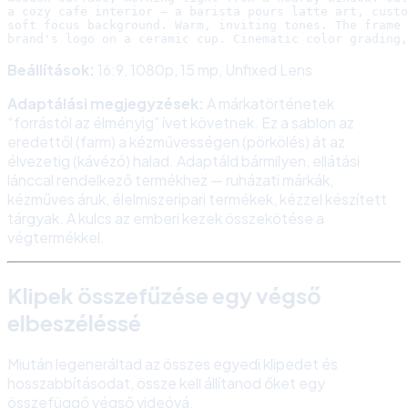
a cozy cafe interior — a barista pours latte art, custo
soft focus background. Warm, inviting tones. The frame 
Beállítások:
16:9, 1080p, 15 mp, Unfixed Lens
Adaptálási megjegyzések:
A márkatörténetek
“forrástól az élményig” ívet követnek. Ez a sablon az
eredettől (farm) a kézművességen (pörkölés) át az
élvezetig (kávézó) halad. Adaptáld bármilyen, ellátási
lánccal rendelkező termékhez — ruházati márkák,
kézműves áruk, élelmiszeripari termékek, kézzel készített
tárgyak. A kulcs az emberi kezek összekötése a
végtermékkel.
Klipek összefűzése egy végső
elbeszéléssé
Miután legeneráltad az összes egyedi klipedet és
hosszabbításodat, össze kell állítanod őket egy
összefüggő végső videóvá.