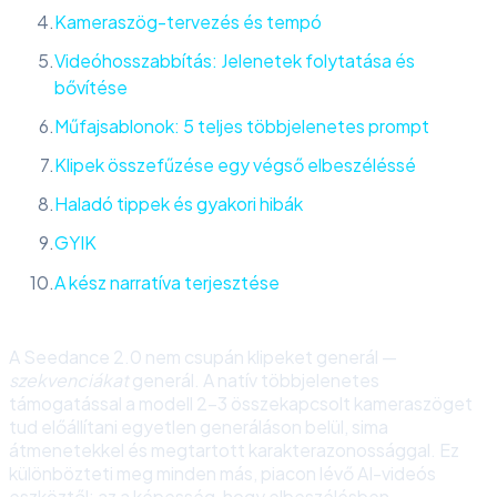
Kameraszög-tervezés és tempó
Videóhosszabbítás: Jelenetek folytatása és
bővítése
Műfajsablonok: 5 teljes többjelenetes prompt
Klipek összefűzése egy végső elbeszéléssé
Haladó tippek és gyakori hibák
GYIK
A kész narratíva terjesztése
A Seedance 2.0 nem csupán klipeket generál —
szekvenciákat
generál. A natív többjelenetes
támogatással a modell 2-3 összekapcsolt kameraszöget
tud előállítani egyetlen generáláson belül, sima
átmenetekkel és megtartott karakterazonossággal. Ez
különbözteti meg minden más, piacon lévő AI-videós
eszköztől: az a képesség, hogy elbeszélésben