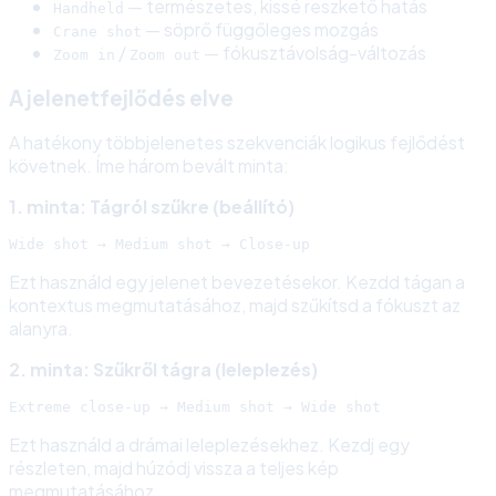
— természetes, kissé reszkető hatás
Handheld
— söprő függőleges mozgás
Crane shot
/
— fókusztávolság-változás
Zoom in
Zoom out
A jelenetfejlődés elve
A hatékony többjelenetes szekvenciák logikus fejlődést
követnek. Íme három bevált minta:
1. minta: Tágról szűkre (beállító)
Ezt használd egy jelenet bevezetésekor. Kezdd tágan a
kontextus megmutatásához, majd szűkítsd a fókuszt az
alanyra.
2. minta: Szűkről tágra (leleplezés)
Ezt használd a drámai leleplezésekhez. Kezdj egy
részleten, majd húzódj vissza a teljes kép
megmutatásához.