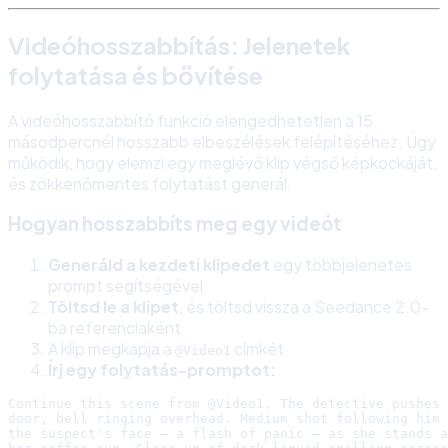
Videóhosszabbítás: Jelenetek
folytatása és bővítése
A videóhosszabbító funkció elengedhetetlen a 15
másodpercnél hosszabb elbeszélések felépítéséhez. Úgy
működik, hogy elemzi egy meglévő klip végső képkockáját,
és zökkenőmentes folytatást generál.
Hogyan hosszabbíts meg egy videót
Generáld a kezdeti klipedet
egy többjelenetes
prompt segítségével
Töltsd le a klipet
, és töltsd vissza a Seedance 2.0-
ba referenciaként
A klip megkapja a
címkét
@Video1
Írj egy folytatás-promptot:
Continue this scene from @Video1. The detective pushes 
door, bell ringing overhead. Medium shot following him 
the suspect's face — a flash of panic — as she stands a