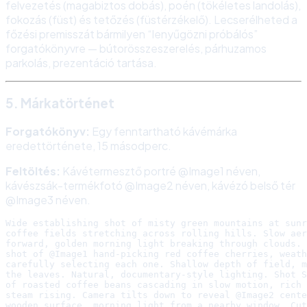
felvezetés (magabiztos dobás), poén (tökéletes landolás),
fokozás (füst) és tetőzés (füstérzékelő). Lecserélheted a
főzési premisszát bármilyen “lenyűgözni próbálós”
forgatókönyvre — bútorösszeszerelés, párhuzamos
parkolás, prezentáció tartása.
5. Márkatörténet
Forgatókönyv:
Egy fenntartható kávémárka
eredettörténete, 15 másodperc.
Feltöltés:
Kávétermesztő portré @Image1 néven,
kávészsák-termékfotó @Image2 néven, kávézó belső tér
@Image3 néven.
Wide establishing shot of misty green mountains at sunr
coffee fields stretching across rolling hills. Slow aer
forward, golden morning light breaking through clouds. 
shot of @Image1 hand-picking red coffee cherries, weath
carefully selecting each one. Shallow depth of field, m
the leaves. Natural, documentary-style lighting. Shot S
of roasted coffee beans cascading in slow motion, rich 
steam rising. Camera tilts down to reveal @Image2 cente
wooden surface, morning light from a nearby window. Cut