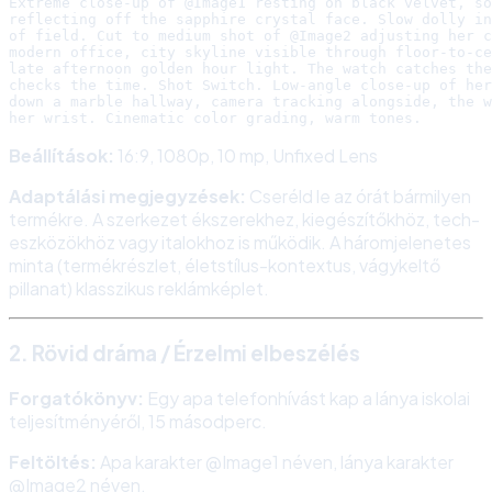
Extreme close-up of @Image1 resting on black velvet, so
reflecting off the sapphire crystal face. Slow dolly in
of field. Cut to medium shot of @Image2 adjusting her c
modern office, city skyline visible through floor-to-ce
late afternoon golden hour light. The watch catches the
checks the time. Shot Switch. Low-angle close-up of her
down a marble hallway, camera tracking alongside, the w
Beállítások:
16:9, 1080p, 10 mp, Unfixed Lens
Adaptálási megjegyzések:
Cseréld le az órát bármilyen
termékre. A szerkezet ékszerekhez, kiegészítőkhöz, tech-
eszközökhöz vagy italokhoz is működik. A háromjelenetes
minta (termékrészlet, életstílus-kontextus, vágykeltő
pillanat) klasszikus reklámképlet.
2. Rövid dráma / Érzelmi elbeszélés
Forgatókönyv:
Egy apa telefonhívást kap a lánya iskolai
teljesítményéről, 15 másodperc.
Feltöltés:
Apa karakter @Image1 néven, lánya karakter
@Image2 néven.