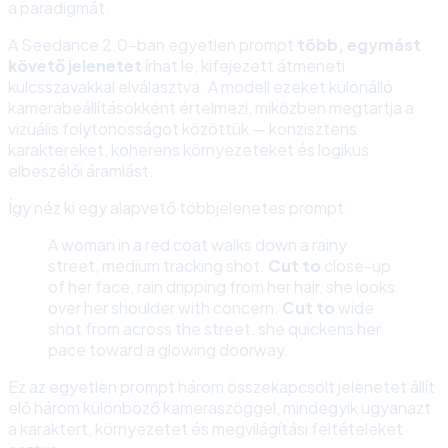
a paradigmát.
A Seedance 2.0-ban egyetlen prompt
több, egymást
követő jelenetet
írhat le, kifejezett átmeneti
kulcsszavakkal elválasztva. A modell ezeket különálló
kamerabeállításokként értelmezi, miközben megtartja a
vizuális folytonosságot közöttük — konzisztens
karaktereket, koherens környezeteket és logikus
elbeszélői áramlást.
Így néz ki egy alapvető többjelenetes prompt:
A woman in a red coat walks down a rainy
street, medium tracking shot.
Cut to
close-up
of her face, rain dripping from her hair, she looks
over her shoulder with concern.
Cut to
wide
shot from across the street, she quickens her
pace toward a glowing doorway.
Ez az egyetlen prompt három összekapcsolt jelenetet állít
elő három különböző kameraszöggel, mindegyik ugyanazt
a karaktert, környezetet és megvilágítási feltételeket