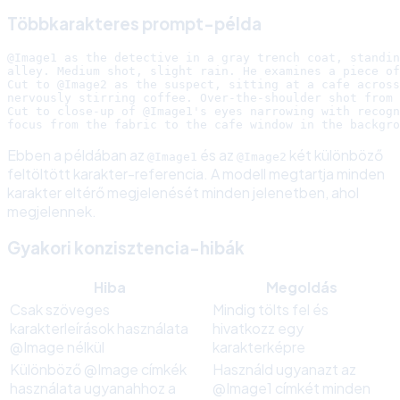
Többkarakteres prompt-példa
@Image1 as the detective in a gray trench coat, standin
alley. Medium shot, slight rain. He examines a piece of
Cut to @Image2 as the suspect, sitting at a cafe across
nervously stirring coffee. Over-the-shoulder shot from 
Cut to close-up of @Image1's eyes narrowing with recogn
Ebben a példában az
és az
két különböző
@Image1
@Image2
feltöltött karakter-referencia. A modell megtartja minden
karakter eltérő megjelenését minden jelenetben, ahol
megjelennek.
Gyakori konzisztencia-hibák
Hiba
Megoldás
Csak szöveges
Mindig tölts fel és
karakterleírások használata
hivatkozz egy
@Image nélkül
karakterképre
Különböző @Image címkék
Használd ugyanazt az
használata ugyanahhoz a
@Image1 címkét minden