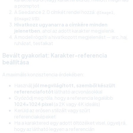
a promptot
A Seedance 2.0 címkét rendel hozzá:
,
@Image1
stb.
@Image2
Hivatkozz ugyanarra a címkére minden
jelenetben
, ahol az adott karakter megjelenik
A modell rögzíti a hivatkozott megjelenést — arc, haj,
ruházat, testalkat
Bevált gyakorlat: Karakter-referencia
beállítása
A maximális konzisztencia érdekében:
Használj
jól megvilágított, szemből készült
referenciafotót
látható arcvonásokkal
Győződj meg róla, hogy a referencia legalább
1024x1024 pixel
(a 2K vagy 4K ideális)
Kerüld az erősen stilizált vagy szűrt
referenciaképeket
Ha a karaktered egy adott öltözéket visel, ügyelj rá,
hogy az látható legyen a referencián