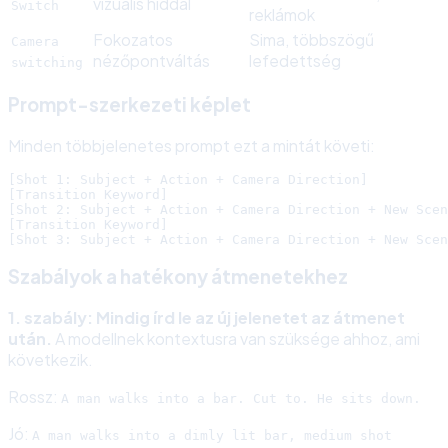
vizuális híddal
Switch
reklámok
Fokozatos
Sima, többszögű
Camera
nézőpontváltás
lefedettség
switching
Prompt-szerkezeti képlet
Minden többjelenetes prompt ezt a mintát követi:
[Shot 1: Subject + Action + Camera Direction]

[Transition Keyword]

[Shot 2: Subject + Action + Camera Direction + New Scen
[Transition Keyword]

Szabályok a hatékony átmenetekhez
1. szabály: Mindig írd le az új jelenetet az átmenet
után.
A modellnek kontextusra van szüksége ahhoz, ami
következik.
Rossz:
A man walks into a bar. Cut to. He sits down.
Jó:
A man walks into a dimly lit bar, medium shot