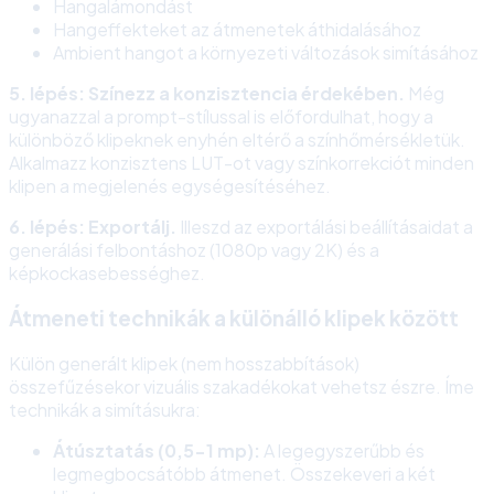
Hangalámondást
Hangeffekteket az átmenetek áthidalásához
Ambient hangot a környezeti változások simításához
5. lépés: Színezz a konzisztencia érdekében.
Még
ugyanazzal a prompt-stílussal is előfordulhat, hogy a
különböző klipeknek enyhén eltérő a színhőmérsékletük.
Alkalmazz konzisztens LUT-ot vagy színkorrekciót minden
klipen a megjelenés egységesítéséhez.
6. lépés: Exportálj.
Illeszd az exportálási beállításaidat a
generálási felbontáshoz (1080p vagy 2K) és a
képkockasebességhez.
Átmeneti technikák a különálló klipek között
Külön generált klipek (nem hosszabbítások)
összefűzésekor vizuális szakadékokat vehetsz észre. Íme
technikák a simításukra:
Átúsztatás (0,5-1 mp):
A legegyszerűbb és
legmegbocsátóbb átmenet. Összekeveri a két