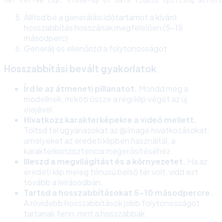
Állítsd be a generálási időtartamot a kívánt
hosszabbítás hosszának megfelelően (5-15
másodperc)
Generálj és ellenőrizd a folytonosságot
Hosszabbítási bevált gyakorlatok
Írd le az átmeneti pillanatot.
Mondd meg a
modellnek, mi köti össze a régi klip végét az új
elejével.
Hivatkozz karakterképekre a videó mellett.
Töltsd fel ugyanazokat az @Image hivatkozásokat,
amelyeket az eredeti klipben használtál, a
karakterkonzisztencia megerősítéséhez.
Illeszd a megvilágítást és a környezetet.
Ha az
eredeti klip meleg tónusú belső tér volt, vidd ezt
tovább a leírásodban.
Tartsd a hosszabbításokat 5-10 másodpercre.
A rövidebb hosszabbítások jobb folytonosságot
tartanak fenn, mint a hosszabbak.