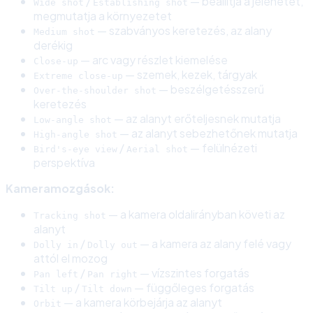
/
— beállítja a jelenetet,
Wide shot
Establishing shot
megmutatja a környezetet
— szabványos keretezés, az alany
Medium shot
derékig
— arc vagy részlet kiemelése
Close-up
— szemek, kezek, tárgyak
Extreme close-up
— beszélgetésszerű
Over-the-shoulder shot
keretezés
— az alanyt erőteljesnek mutatja
Low-angle shot
— az alanyt sebezhetőnek mutatja
High-angle shot
/
— felülnézeti
Bird's-eye view
Aerial shot
perspektíva
Kameramozgások:
— a kamera oldalirányban követi az
Tracking shot
alanyt
/
— a kamera az alany felé vagy
Dolly in
Dolly out
attól el mozog
/
— vízszintes forgatás
Pan left
Pan right
/
— függőleges forgatás
Tilt up
Tilt down
— a kamera körbejárja az alanyt
Orbit