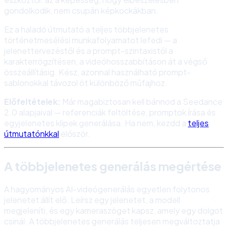
gondolkodik, nem csupán képkockákban.
Ez a haladó útmutató a teljes többjelenetes
történetmesélési munkafolyamatot lefedi — a
jelenettervezéstől és a prompt-szintaxistól a
karakterrögzítésen, a videóhosszabbításon át a végső
összeállításig. Kész, azonnal használható prompt-
sablonokkal távozol öt különböző műfajhoz.
Előfeltételek:
Már magabiztosan kell bánnod a Seedance
2.0 alapjaival — referenciák feltöltése, promptok írása és
egyjelenetes klipek generálása. Ha nem, kezdd a
teljes
útmutatónkkal
először.
A többjelenetes generálás megértése
A hagyományos AI-videógenerálás egyetlen folytonos
jelenetet állít elő. Leírsz egy jelenetet, a modell
megjeleníti, és egy kameraszöget kapsz, amely egy dolgot
csinál. A többjelenetes generálás teljesen megváltoztatja