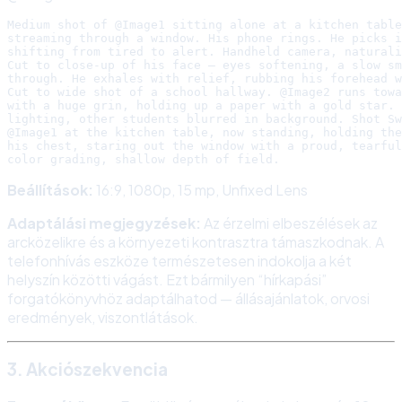
Medium shot of @Image1 sitting alone at a kitchen table
streaming through a window. His phone rings. He picks i
shifting from tired to alert. Handheld camera, naturali
Cut to close-up of his face — eyes softening, a slow sm
through. He exhales with relief, rubbing his forehead w
Cut to wide shot of a school hallway. @Image2 runs towa
with a huge grin, holding up a paper with a gold star. 
lighting, other students blurred in background. Shot Sw
@Image1 at the kitchen table, now standing, holding the
his chest, staring out the window with a proud, tearful
Beállítások:
16:9, 1080p, 15 mp, Unfixed Lens
Adaptálási megjegyzések:
Az érzelmi elbeszélések az
arcközelikre és a környezeti kontrasztra támaszkodnak. A
telefonhívás eszköze természetesen indokolja a két
helyszín közötti vágást. Ezt bármilyen “hírkapási”
forgatókönyvhöz adaptálhatod — állásajánlatok, orvosi
eredmények, viszontlátások.
3. Akciószekvencia