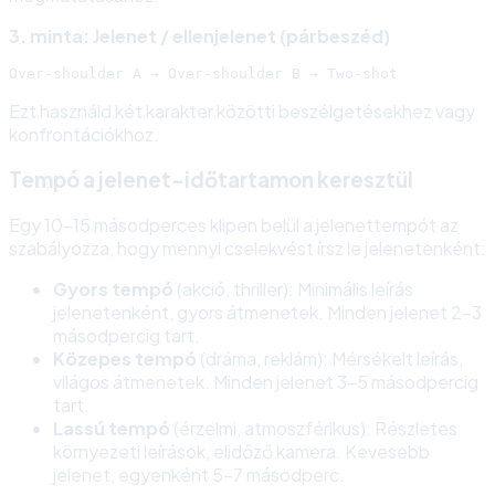
3. minta: Jelenet / ellenjelenet (párbeszéd)
Ezt használd két karakter közötti beszélgetésekhez vagy
konfrontációkhoz.
Tempó a jelenet-időtartamon keresztül
Egy 10-15 másodperces klipen belül a jelenettempót az
szabályozza, hogy mennyi cselekvést írsz le jelenetenként:
Gyors tempó
(akció, thriller): Minimális leírás
jelenetenként, gyors átmenetek. Minden jelenet 2-3
másodpercig tart.
Közepes tempó
(dráma, reklám): Mérsékelt leírás,
világos átmenetek. Minden jelenet 3-5 másodpercig
tart.
Lassú tempó
(érzelmi, atmoszférikus): Részletes
környezeti leírások, elidőző kamera. Kevesebb
jelenet, egyenként 5-7 másodperc.