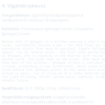
4. Vígjátéki szkeccs
Forgatókönyv:
Egy férfi próbálja lenyűgözni a
randipartnerét főzéssel, 15 másodperc.
Feltöltés:
Férfi karakter @Image1 néven, nő karakter
@Image2 néven.
Medium shot of @Image1 in a kitchen wearing a chef's ha
large, confidently tossing a pan — the food flies out o
expression shifts from smug to panicked. Camera follows
upward. Cut to reverse angle — the food lands perfectly
by @Image2, who is standing in the doorway with raised 
amused smirk. She looks down at the plate, then back at
Wide shot of the kitchen — @Image1 strikes a confident 
crossed, pretending it was intentional, while smoke bil
stove behind him. @Image2 points at the smoke with alar
around in panic. Cut to close-up of a smoke detector on
red light blinking. Bright sitcom-style lighting, sligh
Beállítások:
16:9, 1080p, 15 mp, Unfixed Lens
Adaptálási megjegyzések:
A vígjáték a vizuális
időzítésen és a reakcióközeliken múlik. A szerkezet itt