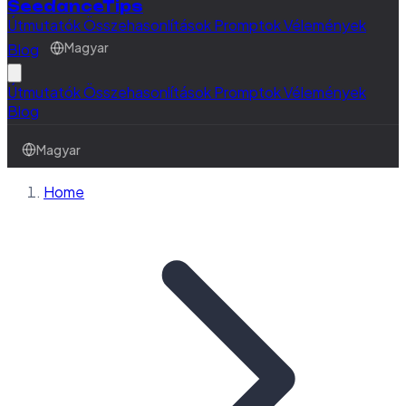
SeedanceTips
Útmutatók
Összehasonlítások
Promptok
Vélemények
Blog
Magyar
Útmutatók
Összehasonlítások
Promptok
Vélemények
Blog
Magyar
Home