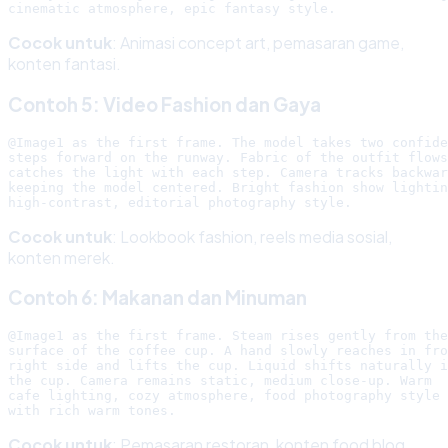
Cocok untuk
: Animasi concept art, pemasaran game,
konten fantasi.
Contoh 5: Video Fashion dan Gaya
@Image1 as the first frame. The model takes two confide
steps forward on the runway. Fabric of the outfit flows
catches the light with each step. Camera tracks backwar
keeping the model centered. Bright fashion show lightin
Cocok untuk
: Lookbook fashion, reels media sosial,
konten merek.
Contoh 6: Makanan dan Minuman
@Image1 as the first frame. Steam rises gently from the

surface of the coffee cup. A hand slowly reaches in fro
right side and lifts the cup. Liquid shifts naturally i
the cup. Camera remains static, medium close-up. Warm

cafe lighting, cozy atmosphere, food photography style

Cocok untuk
: Pemasaran restoran, konten food blog,