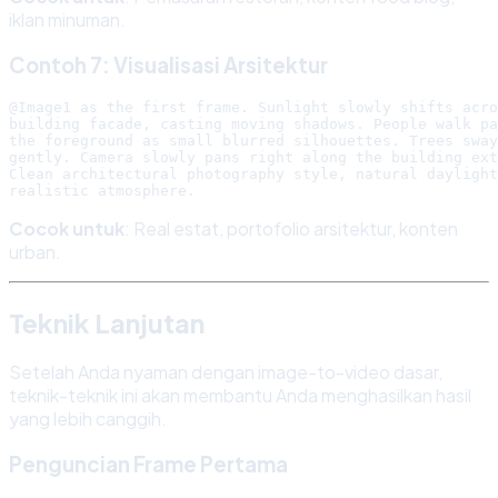
iklan minuman.
Contoh 7: Visualisasi Arsitektur
@Image1 as the first frame. Sunlight slowly shifts acro
building facade, casting moving shadows. People walk pa
the foreground as small blurred silhouettes. Trees sway

gently. Camera slowly pans right along the building ext
Clean architectural photography style, natural daylight
Cocok untuk
: Real estat, portofolio arsitektur, konten
urban.
Teknik Lanjutan
Setelah Anda nyaman dengan image-to-video dasar,
teknik-teknik ini akan membantu Anda menghasilkan hasil
yang lebih canggih.
Penguncian Frame Pertama