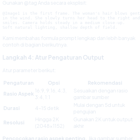
Gunakan @tag Anda secara eksplisit:
@Image1 is the first frame. The woman's hair blows gent
in the wind. She slowly turns her head to the right and

smiles. Camera holds steady in a medium close-up.

Kami membahas formula prompt lengkap dan lebih banyak
contoh di bagian berikutnya.
Langkah 4: Atur Pengaturan Output
Atur parameter berikut:
Pengaturan
Opsi
Rekomendasi
16:9, 9:16, 4:3,
Sesuaikan dengan rasio
Rasio Aspek
3:4, 1:1
gambar sumber
Mulai dengan 5d untuk
Durasi
4-15 detik
pengujian
Hingga 2K
Gunakan 2K untuk output
Resolusi
(2048x1152)
akhir
Pencocokan rasio aspek penting.
Jika gambar sumber