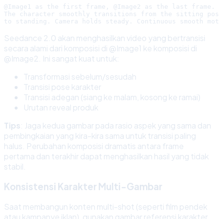
@Image1 as the first frame, @Image2 as the last frame.

The character smoothly transitions from the sitting pos
Seedance 2.0 akan menghasilkan video yang bertransisi
secara alami dari komposisi di @Image1 ke komposisi di
@Image2. Ini sangat kuat untuk:
Transformasi sebelum/sesudah
Transisi pose karakter
Transisi adegan (siang ke malam, kosong ke ramai)
Urutan reveal produk
Tips
: Jaga kedua gambar pada rasio aspek yang sama dan
pembingkaian yang kira-kira sama untuk transisi paling
halus. Perubahan komposisi dramatis antara frame
pertama dan terakhir dapat menghasilkan hasil yang tidak
stabil.
Konsistensi Karakter Multi-Gambar
Saat membangun konten multi-shot (seperti film pendek
atau kampanye iklan), gunakan gambar referensi karakter