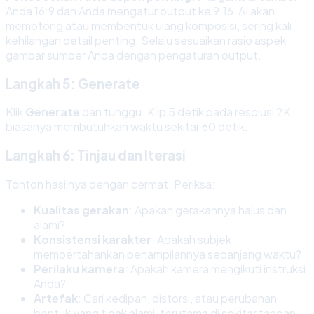
Anda 16:9 dan Anda mengatur output ke 9:16, AI akan
memotong atau membentuk ulang komposisi, sering kali
kehilangan detail penting. Selalu sesuaikan rasio aspek
gambar sumber Anda dengan pengaturan output.
Langkah 5: Generate
Klik
Generate
dan tunggu. Klip 5 detik pada resolusi 2K
biasanya membutuhkan waktu sekitar 60 detik.
Langkah 6: Tinjau dan Iterasi
Tonton hasilnya dengan cermat. Periksa:
Kualitas gerakan
: Apakah gerakannya halus dan
alami?
Konsistensi karakter
: Apakah subjek
mempertahankan penampilannya sepanjang waktu?
Perilaku kamera
: Apakah kamera mengikuti instruksi
Anda?
Artefak
: Cari kedipan, distorsi, atau perubahan
bentuk yang tidak alami, terutama di sekitar tangan