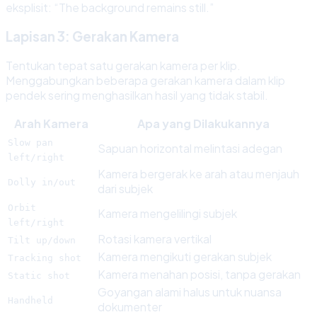
eksplisit: “The background remains still.”
Lapisan 3: Gerakan Kamera
Tentukan tepat satu gerakan kamera per klip.
Menggabungkan beberapa gerakan kamera dalam klip
pendek sering menghasilkan hasil yang tidak stabil.
Arah Kamera
Apa yang Dilakukannya
Slow pan
Sapuan horizontal melintasi adegan
left/right
Kamera bergerak ke arah atau menjauh
Dolly in/out
dari subjek
Orbit
Kamera mengelilingi subjek
left/right
Rotasi kamera vertikal
Tilt up/down
Kamera mengikuti gerakan subjek
Tracking shot
Kamera menahan posisi, tanpa gerakan
Static shot
Goyangan alami halus untuk nuansa
Handheld
dokumenter