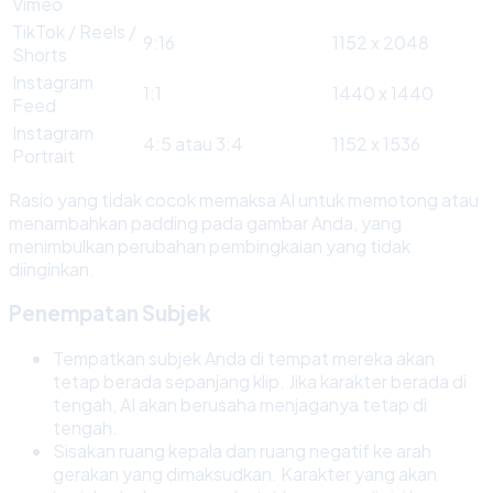
Vimeo
TikTok / Reels /
9:16
1152 x 2048
Shorts
Instagram
1:1
1440 x 1440
Feed
Instagram
4:5 atau 3:4
1152 x 1536
Portrait
Rasio yang tidak cocok memaksa AI untuk memotong atau
menambahkan padding pada gambar Anda, yang
menimbulkan perubahan pembingkaian yang tidak
diinginkan.
Penempatan Subjek
Tempatkan subjek Anda di tempat mereka akan
tetap berada sepanjang klip. Jika karakter berada di
tengah, AI akan berusaha menjaganya tetap di
tengah.
Sisakan ruang kepala dan ruang negatif ke arah
gerakan yang dimaksudkan. Karakter yang akan