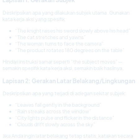
Deskripsikan apa yang dilakukan subjek utama. Gunakan
kata kerja aksi yang spesifik:
“The knight raises his sword slowly above his head”
“The cat stretches and yawns”
“The woman turns to face the camera”
“The product rotates 180 degrees on the table”
Hindari instruksi samar seperti “the subject moves” —
semakin spesifik kata kerja aksi, semakin baik hasilnya.
Lapisan 2: Gerakan Latar Belakang/Lingkungan
Deskripsikan apa yang terjadi di adegan sekitar subjek:
“Leaves fall gently in the background”
“Rain streaks across the window”
“City lights pulse and flicker in the distance”
“Clouds drift slowly across the sky”
Jika Anda ingin latar belakang tetap statis, katakan secara