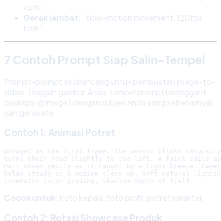
cuts”
Gerak lambat
: “slow-motion movement, 120fps
look”
7 Contoh Prompt Siap Salin-Tempel
Prompt-prompt ini dirancang untuk pembuatan image-to-
video. Unggah gambar Anda, tempel prompt (mengganti
deskripsi @Image1 dengan subjek Anda yang sebenarnya),
dan generate.
Contoh 1: Animasi Potret
@Image1 as the first frame. The person blinks naturally
turns their head slightly to the left. A faint smile ap
Hair moves gently as if caught by a light breeze. Camer
holds steady in a medium close-up. Soft natural lightin
Cocok untuk
: Foto kepala, foto profil, potret karakter.
Contoh 2: Rotasi Showcase Produk