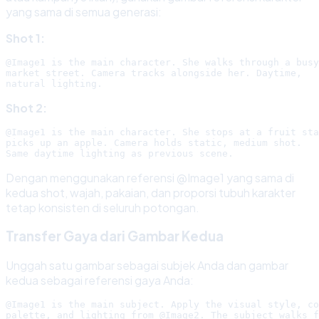
yang sama di semua generasi:
Shot 1:
@Image1 is the main character. She walks through a busy

market street. Camera tracks alongside her. Daytime,

Shot 2:
@Image1 is the main character. She stops at a fruit sta
picks up an apple. Camera holds static, medium shot.

Dengan menggunakan referensi @Image1 yang sama di
kedua shot, wajah, pakaian, dan proporsi tubuh karakter
tetap konsisten di seluruh potongan.
Transfer Gaya dari Gambar Kedua
Unggah satu gambar sebagai subjek Anda dan gambar
kedua sebagai referensi gaya Anda:
@Image1 is the main subject. Apply the visual style, co
palette, and lighting from @Image2. The subject walks f