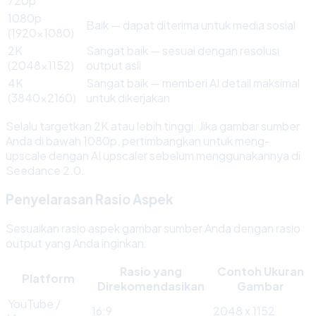
720p
1080p
Baik — dapat diterima untuk media sosial
(1920x1080)
2K
Sangat baik — sesuai dengan resolusi
(2048x1152)
output asli
4K
Sangat baik — memberi AI detail maksimal
(3840x2160)
untuk dikerjakan
Selalu targetkan 2K atau lebih tinggi. Jika gambar sumber
Anda di bawah 1080p, pertimbangkan untuk meng-
upscale dengan AI upscaler sebelum menggunakannya di
Seedance 2.0.
Penyelarasan Rasio Aspek
Sesuaikan rasio aspek gambar sumber Anda dengan rasio
output yang Anda inginkan:
Rasio yang
Contoh Ukuran
Platform
Direkomendasikan
Gambar
YouTube /
16:9
2048 x 1152