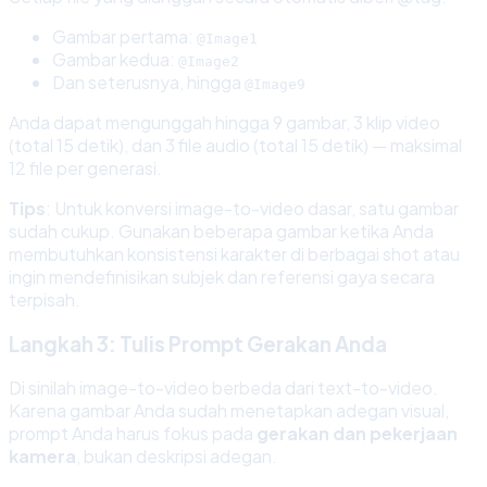
Gambar pertama:
@Image1
Gambar kedua:
@Image2
Dan seterusnya, hingga
@Image9
Anda dapat mengunggah hingga 9 gambar, 3 klip video
(total 15 detik), dan 3 file audio (total 15 detik) — maksimal
12 file per generasi.
Tips
: Untuk konversi image-to-video dasar, satu gambar
sudah cukup. Gunakan beberapa gambar ketika Anda
membutuhkan konsistensi karakter di berbagai shot atau
ingin mendefinisikan subjek dan referensi gaya secara
terpisah.
Langkah 3: Tulis Prompt Gerakan Anda
Di sinilah image-to-video berbeda dari text-to-video.
Karena gambar Anda sudah menetapkan adegan visual,
prompt Anda harus fokus pada
gerakan dan pekerjaan
kamera
, bukan deskripsi adegan.