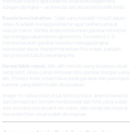
menebak seperti apa karakter Anda atau bagaimana
adegan dibingkai — ia memulai dari visual persis milik Anda.
Konsistensi karakter.
Salah satu masalah tersulit dalam
video AI adalah menjaga karakter agar terlihat sama di
seluruh frame. Ketika Anda memberikan gambar referensi
dan menggunakan sistem @mention, Seedance 2.0
memperlakukan gambar tersebut sebagai jangkar
kebenaran dasar, mempertahankan fitur wajah, pakaian,
dan proporsi tubuh sepanjang klip.
Iterasi lebih cepat.
Alih-alih menulis ulang deskripsi visual
yang rumit, Anda cukup menukar satu gambar dengan yang
lain. Prompt Anda tetap fokus pada gerakan dan pekerjaan
kamera, yang lebih mudah disesuaikan.
Image-to-video ideal untuk demo produk, animasi karakter
dari concept art, konten media sosial dari foto yang sudah
ada, konversi storyboard-ke-video, dan setiap alur kerja di
mana identitas visual sudah ditetapkan.