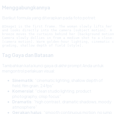
Menggabungkannya
Berikut formula yang diterapkan pada foto potret:
@Image1 is the first frame. The woman slowly lifts her 
and looks directly into the camera [subject motion]. A 
breeze moves the curtains behind her [background motion
Camera slowly dollies in from a medium shot to a close-
[camera motion]. Warm golden-hour lighting, cinematic c
Tag Gaya dan Batasan
Tambahkan kata kunci gaya di akhir prompt Anda untuk
mengontrol perlakuan visual:
Sinematik
: “cinematic lighting, shallow depth of
field, film grain, 24fps”
Komersial
: “clean studio lighting, product
photography, crisp focus”
Dramatis
: “high contrast, dramatic shadows, moody
atmosphere”
Gerakan halus
: “smooth continuous motion, no jump