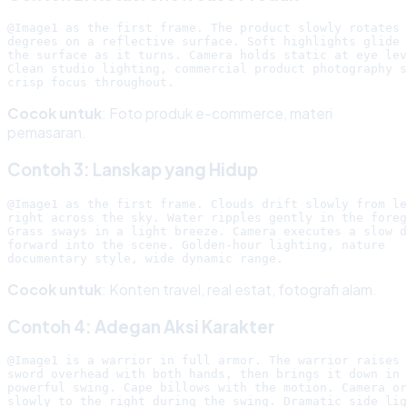
@Image1 as the first frame. The product slowly rotates 
degrees on a reflective surface. Soft highlights glide 
the surface as it turns. Camera holds static at eye lev
Clean studio lighting, commercial product photography s
Cocok untuk
: Foto produk e-commerce, materi
pemasaran.
Contoh 3: Lanskap yang Hidup
@Image1 as the first frame. Clouds drift slowly from le
right across the sky. Water ripples gently in the foreg
Grass sways in a light breeze. Camera executes a slow d
forward into the scene. Golden-hour lighting, nature

Cocok untuk
: Konten travel, real estat, fotografi alam.
Contoh 4: Adegan Aksi Karakter
@Image1 is a warrior in full armor. The warrior raises 
sword overhead with both hands, then brings it down in 
powerful swing. Cape billows with the motion. Camera or
slowly to the right during the swing. Dramatic side lig