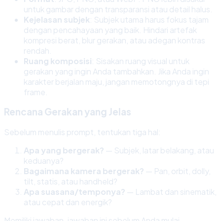
untuk gambar dengan transparansi atau detail halus.
Kejelasan subjek
: Subjek utama harus fokus tajam
dengan pencahayaan yang baik. Hindari artefak
kompresi berat, blur gerakan, atau adegan kontras
rendah.
Ruang komposisi
: Sisakan ruang visual untuk
gerakan yang ingin Anda tambahkan. Jika Anda ingin
karakter berjalan maju, jangan memotongnya di tepi
frame.
Rencana Gerakan yang Jelas
Sebelum menulis prompt, tentukan tiga hal:
Apa yang bergerak?
— Subjek, latar belakang, atau
keduanya?
Bagaimana kamera bergerak?
— Pan, orbit, dolly,
tilt, statis, atau handheld?
Apa suasana/temponya?
— Lambat dan sinematik,
atau cepat dan energik?
Memiliki jawaban-jawaban ini sebelum Anda mulai