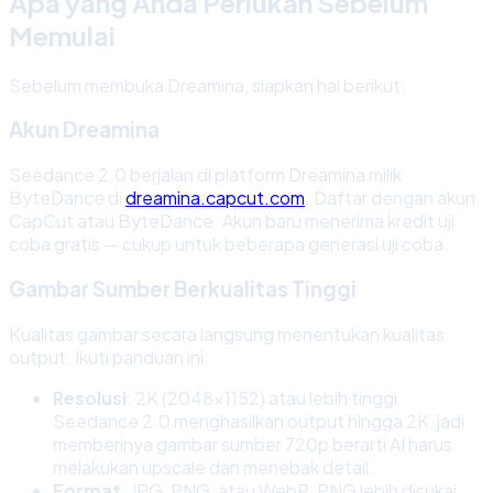
Apa yang Anda Perlukan Sebelum
Memulai
Sebelum membuka Dreamina, siapkan hal berikut:
Akun Dreamina
Seedance 2.0 berjalan di platform Dreamina milik
ByteDance di
dreamina.capcut.com
. Daftar dengan akun
CapCut atau ByteDance. Akun baru menerima kredit uji
coba gratis — cukup untuk beberapa generasi uji coba.
Gambar Sumber Berkualitas Tinggi
Kualitas gambar secara langsung menentukan kualitas
output. Ikuti panduan ini:
Resolusi
: 2K (2048x1152) atau lebih tinggi.
Seedance 2.0 menghasilkan output hingga 2K, jadi
memberinya gambar sumber 720p berarti AI harus
melakukan upscale dan menebak detail.
Format
: JPG, PNG, atau WebP. PNG lebih disukai