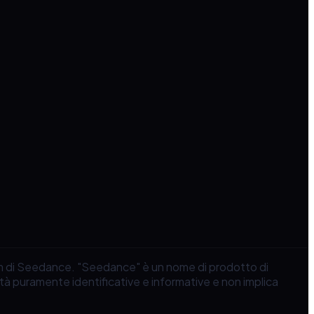
am di Seedance. "Seedance" è un nome di prodotto di
alità puramente identificative e informative e non implica