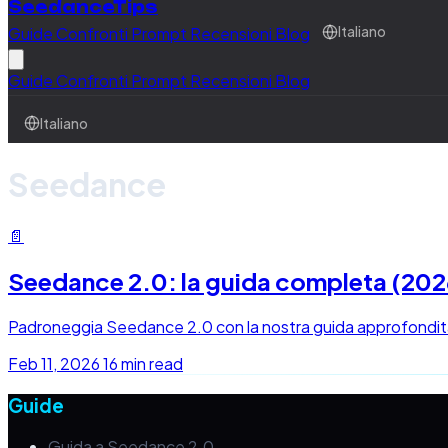
SeedanceTips
Guide
Confronti
Prompt
Recensioni
Blog
Italiano
Guide
Confronti
Prompt
Recensioni
Blog
Italiano
Seedance
📄
Seedance 2.0: la guida completa (202
Padroneggia Seedance 2.0 con la nostra guida approfondita. Fu
Feb 11, 2026
16 min read
Guide
Guida a Seedance 2.0