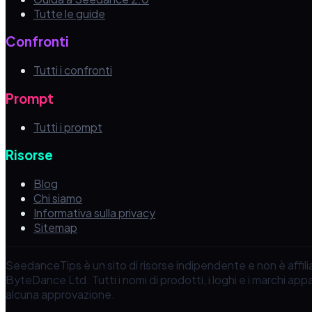
Tutte le guide
Confronti
Tutti i confronti
Prompt
Tutti i prompt
Risorse
Blog
Chi siamo
Informativa sulla privacy
Sitemap
SeedanceTips è un sito di risorse indipendente e non è aff
ByteDance Ltd. Tutti i nomi di prodotti, i loghi e i marchi app
alcuna approvazione.