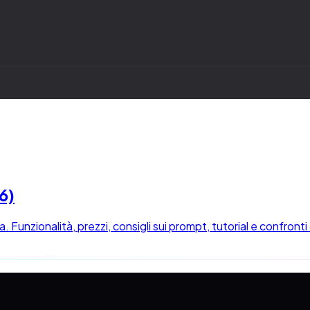
6)
nzionalità, prezzi, consigli sui prompt, tutorial e confronti 