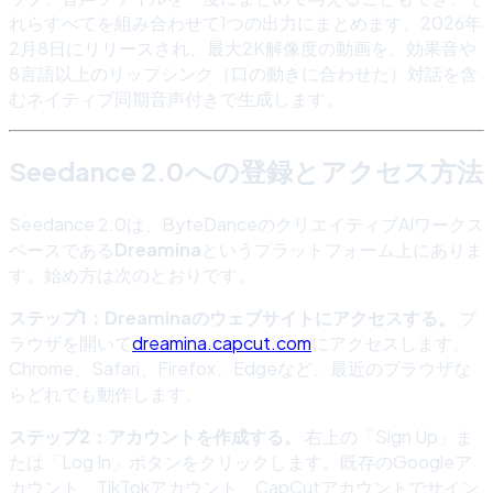
れらすべてを組み合わせて1つの出力にまとめます。2026年
2月8日にリリースされ、最大2K解像度の動画を、効果音や
8言語以上のリップシンク（口の動きに合わせた）対話を含
むネイティブ同期音声付きで生成します。
Seedance 2.0への登録とアクセス方法
Seedance 2.0は、ByteDanceのクリエイティブAIワークス
ペースである
Dreamina
というプラットフォーム上にありま
す。始め方は次のとおりです。
ステップ1：Dreaminaのウェブサイトにアクセスする。
ブ
ラウザを開いて
dreamina.capcut.com
にアクセスします。
Chrome、Safari、Firefox、Edgeなど、最近のブラウザな
らどれでも動作します。
ステップ2：アカウントを作成する。
右上の「Sign Up」ま
たは「Log In」ボタンをクリックします。既存のGoogleア
カウント、TikTokアカウント、CapCutアカウントでサイン