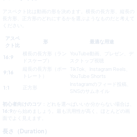
アスペクト比は動画の形を決めます。横長の長方形、縦長の
長方形、正方形のどれにするかを選ぶようなものだと考えて
ください。
アスペ
形
最適な用途
クト比
横長の長方形（ラン
YouTube動画、プレゼン、デ
16:9
ドスケープ）
スクトップ視聴
縦長の長方形（ポー
TikTok、Instagram Reels、
9:16
トレート）
YouTube Shorts
Instagramのフィード投稿、
正方形
1:1
SNSのサムネイル
初心者向けのコツ
：どれを選べばいいか分からない場合は、
16:9
から始めましょう。最も汎用性が高く、ほとんどの画
面でよく見えます。
長さ（Duration）