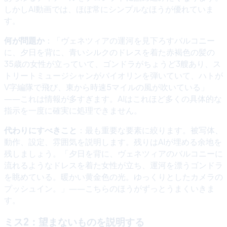
しかしAI動画では、ほぼ常にシンプルなほうが優れていま
す。
何が問題か
：「ヴェネツィアの運河を見下ろすバルコニー
に、夕日を背に、青いシルクのドレスを着た赤褐色の髪の
35歳の女性が立っていて、ゴンドラがちょうど3艘あり、ス
トリートミュージシャンがバイオリンを弾いていて、ハトが
V字編隊で飛び、東から時速5マイルの風が吹いている」
――これは情報が多すぎます。AIはこれほど多くの具体的な
指示を一度に確実に処理できません。
代わりにすべきこと
：最も重要な要素に絞ります。被写体、
動作、設定、雰囲気を説明します。残りはAIが埋める余地を
残しましょう。「夕日を背に、ヴェネツィアのバルコニーに
流れるようなドレスを着た女性が立ち、運河を漂うゴンドラ
を眺めている。暖かい黄金色の光。ゆっくりとしたカメラの
プッシュイン。」――こちらのほうがずっとうまくいきま
す。
ミス2：望まないものを説明する