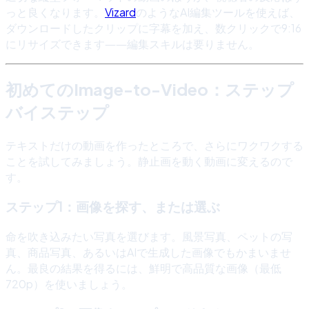
っと良くなります。
Vizard
のようなAI編集ツールを使えば、
ダウンロードしたクリップに字幕を加え、数クリックで9:16
にリサイズできます――編集スキルは要りません。
初めてのImage-to-Video：ステップ
バイステップ
テキストだけの動画を作ったところで、さらにワクワクする
ことを試してみましょう。静止画を動く動画に変えるので
す。
ステップ1：画像を探す、または選ぶ
命を吹き込みたい写真を選びます。風景写真、ペットの写
真、商品写真、あるいはAIで生成した画像でもかまいませ
ん。最良の結果を得るには、鮮明で高品質な画像（最低
720p）を使いましょう。