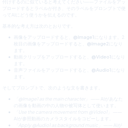
付けするのに似ていると考えてください――ファイルをアッ
プロードするとラベルが付き、そのラベルをプロンプトで使
ってAIにどう使うかを伝えるのです。
基本的な考え方は次のとおりです。
画像をアップロードすると、
@Image1
になります。2
枚目の画像をアップロードすると、
@Image2
になり
ます。
動画クリップをアップロードすると、
@Video1
になり
ます。
音声ファイルをアップロードすると、
@Audio1
になり
ます。
そしてプロンプトで、次のような文を書きます。
「@Image1 as the main character」
―― AIがあなた
の画像を動画の中の人物や被写体として使います。
「Use the camera movement from @Video1」
――
AIが参照動画のカメラスタイルをコピーします。
「Apply @Audio1 as background music」
―― AIが