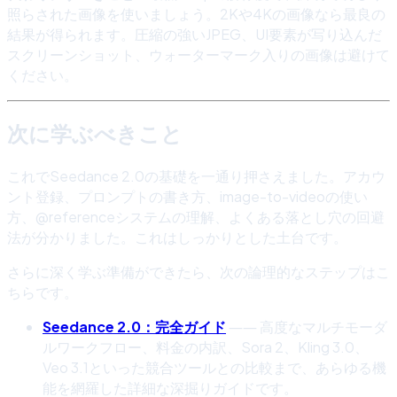
照らされた画像を使いましょう。2Kや4Kの画像なら最良の
結果が得られます。圧縮の強いJPEG、UI要素が写り込んだ
スクリーンショット、ウォーターマーク入りの画像は避けて
ください。
次に学ぶべきこと
これでSeedance 2.0の基礎を一通り押さえました。アカウ
ント登録、プロンプトの書き方、image-to-videoの使い
方、@referenceシステムの理解、よくある落とし穴の回避
法が分かりました。これはしっかりとした土台です。
さらに深く学ぶ準備ができたら、次の論理的なステップはこ
ちらです。
Seedance 2.0：完全ガイド
―― 高度なマルチモーダ
ルワークフロー、料金の内訳、Sora 2、Kling 3.0、
Veo 3.1といった競合ツールとの比較まで、あらゆる機
能を網羅した詳細な深掘りガイドです。