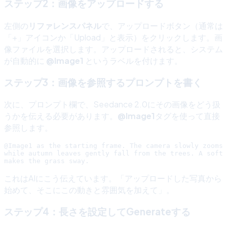
ステップ2：画像をアップロードする
左側の
リファレンスパネル
で、アップロードボタン（通常は
「+」アイコンか「Upload」と表示）をクリックします。画
像ファイルを選択します。アップロードされると、システム
が自動的に
@Image1
というラベルを付けます。
ステップ3：画像を参照するプロンプトを書く
次に、プロンプト欄で、Seedance 2.0にその画像をどう扱
うかを伝える必要があります。
@Image1
タグを使って直接
参照します。
@Image1 as the starting frame. The camera slowly zooms 
while autumn leaves gently fall from the trees. A soft 
これはAIにこう伝えています。「アップロードした写真から
始めて、そこにこの動きと雰囲気を加えて」。
ステップ4：長さを設定してGenerateする