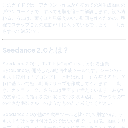
このガイドでは、アカウント作成から初めてのAI生成動画の
ダウンロードまで、すべてを順を追って解説します。読み終
わるころには、驚くほど見栄えのいい動画を作るための、明
確でステップごとの道筋が手に入っているでしょう――しか
もすべて約5分で。
Seedance 2.0とは？
Seedance 2.0は、TikTokやCapCutを手がける企業
ByteDanceが開発したAI動画生成ツールです。シーンのテ
キスト説明（「プロンプト」と呼ばれます）を与えると、そ
れに基づいて短い動画クリップを作成してくれます――動
き、カメラワーク、さらには音声まで備えています。あなた
の文章による指示を受け取って命を吹き込む、ブラウザの中
の小さな撮影クルーのようなものだと考えてください。
Seedance 2.0が他のAI動画ツールと比べて特別なのは、テ
キストだけを受け付けるのではない点です。画像、動画クリ
ップ、音声ファイルを一度にまとめて与えることもでき、そ