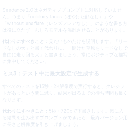
Seedance 2.0はネガティブプロンプトに対応していませ
ん。つまり「no blurry faces（ぼやけた顔なし）」や
「without lens flare（レンズフレアなし）」のような書き方
は役に立たず、むしろモデルを混乱させることがあります。
代わりにすべきこと
：見たいものだけを説明します。「リー
ドなしの犬」と書く代わりに、「開けた草原をリードなしで
自由に走り回る犬」と書きましょう。常にポジティブな描写
に集中してください。
ミス3：テスト中に最大設定で生成する
すべてのテストを15秒・2K解像度で実行すると、クレジッ
トがあっという間に減り、結果が出るまでの待ち時間も長く
なります。
代わりにすべきこと
：5秒・720pで下書きします。気に入
る結果を生み出すプロンプトができたら、最終バージョン用
に長さと解像度を引き上げましょう。