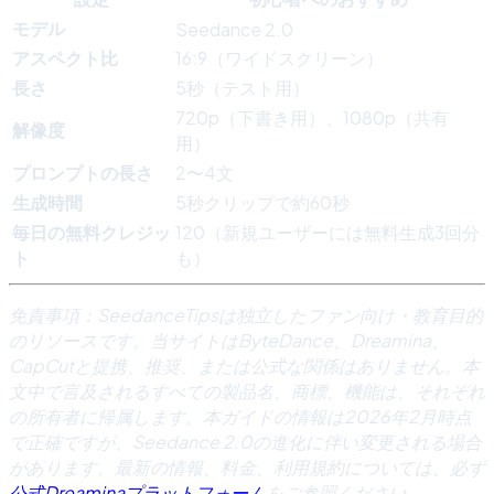
モデル
Seedance 2.0
アスペクト比
16:9（ワイドスクリーン）
長さ
5秒（テスト用）
720p（下書き用）、1080p（共有
解像度
用）
プロンプトの長さ
2〜4文
生成時間
5秒クリップで約60秒
毎日の無料クレジッ
120（新規ユーザーには無料生成3回分
ト
も）
免責事項：SeedanceTipsは独立したファン向け・教育目的
のリソースです。当サイトはByteDance、Dreamina、
CapCutと提携、推奨、または公式な関係はありません。本
文中で言及されるすべての製品名、商標、機能は、それぞれ
の所有者に帰属します。本ガイドの情報は2026年2月時点
で正確ですが、Seedance 2.0の進化に伴い変更される場合
があります。最新の情報、料金、利用規約については、必ず
公式Dreaminaプラットフォーム
をご参照ください。