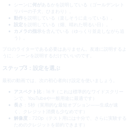
シーンに
何が
あるかを説明している（ゴールデンレト
リバーの子犬、ひまわり）。
動作
を説明している（楽しそうに走っている）。
設定
を説明している（畑、晴れた明るい日）。
カメラの指示
を含んでいる（ゆっくり並走しながら追
う）。
プロのライターである必要はありません。友達に説明するよ
うに、シーンを説明するだけでいいのです。
ステップ3：設定を選ぶ
最初の動画では、次の初心者向け設定を使いましょう。
アスペクト比
：16:9（これは標準的なワイドスクリー
ンで、YouTubeや一般用途に最適です）
長さ
：5秒（実用的な最短オプション――生成が速
く、クレジット消費も少なめです）
解像度
：720p（テスト用には十分で、さらに実験する
ためのクレジットを節約できます）