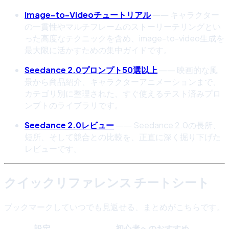
Image-to-Videoチュートリアル
―― キャラクター
の一貫性やマルチフレームのストーリーテリングとい
った高度なテクニックを含め、image-to-video生成を
最大限に活かすための集中ガイドです。
Seedance 2.0プロンプト50選以上
―― 映画的な風
景から商品紹介、キャラクターアニメーションまで、
カテゴリ別に整理された、すぐ使えるテスト済みプロ
ンプトのライブラリです。
Seedance 2.0レビュー
―― Seedance 2.0の長所、
短所、そして競合との比較を、正直に深く掘り下げた
レビューです。
クイックリファレンス チートシート
ブックマークしていつでも見返せる、まとめがこちらです。
設定
初心者へのおすすめ