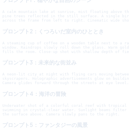
A calm mountain lake at sunrise, mist floating above th
pine trees reflected in the still surface. A single bir
プロンプト2：くつろいだ室内のひととき
A steaming cup of coffee on a wooden table next to a ra
window. Raindrops slowly roll down the glass. Warm gold
プロンプト3：未来的な街並み
A neon-lit city at night with flying cars moving betwee
skyscrapers. Holographic advertisements glow on buildin
プロンプト4：海洋の冒険
Underwater shot of a colorful coral reef with tropical 
swimming in crystal-clear water. Sunlight beams filter 
プロンプト5：ファンタジーの風景