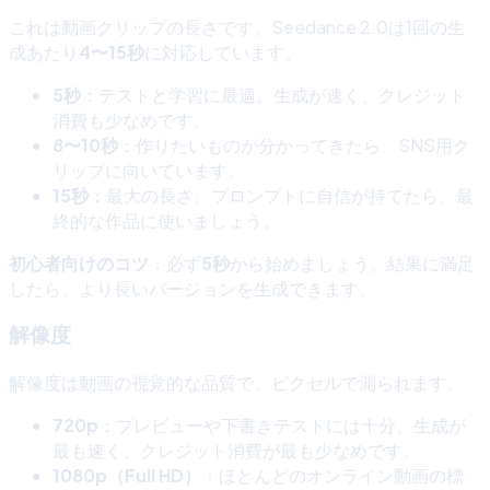
これは動画クリップの長さです。Seedance 2.0は1回の生
成あたり
4〜15秒
に対応しています。
5秒
：テストと学習に最適。生成が速く、クレジット
消費も少なめです。
8〜10秒
：作りたいものが分かってきたら、SNS用ク
リップに向いています。
15秒
：最大の長さ。プロンプトに自信が持てたら、最
終的な作品に使いましょう。
初心者向けのコツ
：必ず
5秒
から始めましょう。結果に満足
したら、より長いバージョンを生成できます。
解像度
解像度は動画の視覚的な品質で、ピクセルで測られます。
720p
：プレビューや下書きテストには十分。生成が
最も速く、クレジット消費が最も少なめです。
1080p（Full HD）
：ほとんどのオンライン動画の標