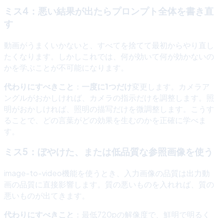
ミス4：悪い結果が出たらプロンプト全体を書き直
す
動画がうまくいかないと、すべてを捨てて最初からやり直し
たくなります。しかしこれでは、何が効いて何が効かないの
かを学ぶことが不可能になります。
代わりにすべきこと
：
一度に1つだけ
変更します。カメラア
ングルがおかしければ、カメラの指示だけを調整します。照
明がおかしければ、照明の描写だけを微調整します。こうす
ることで、どの言葉がどの効果を生むのかを正確に学べま
す。
ミス5：ぼやけた、または低品質な参照画像を使う
image-to-video機能を使うとき、入力画像の品質は出力動
画の品質に直接影響します。質の悪いものを入れれば、質の
悪いものが出てきます。
代わりにすべきこと
：最低720pの解像度で、鮮明で明るく