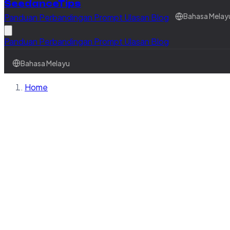
SeedanceTips
Panduan
Perbandingan
Prompt
Ulasan
Blog
Bahasa Melay
Panduan
Perbandingan
Prompt
Ulasan
Blog
Bahasa Melayu
Home