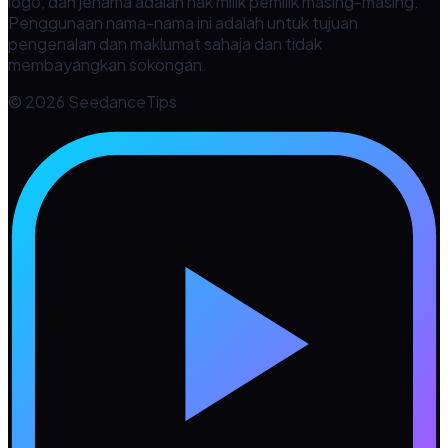
logo, dan jenama adalah hak milik pemilik masing-masing.
Penggunaan nama-nama ini adalah untuk tujuan
pengenalan dan maklumat sahaja dan tidak
membayangkan sokongan.
© 2026 SeedanceTips