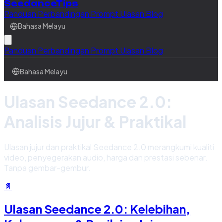
SeedanceTips
Panduan
Perbandingan
Prompt
Ulasan
Blog
Bahasa Melayu
Panduan
Perbandingan
Prompt
Ulasan
Blog
Bahasa Melayu
Ulasan Seedance 2.0:
Analisis Jujur & Praktikal
Ulasan jujur dan praktikal Seedance 2.0 merangkumi kualiti
video, penyegerakan audio, harga dan prestasi sebenar.
Tanpa gembar-gembur.
📄
Ulasan Seedance 2.0: Kelebihan,