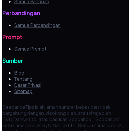
Semua Panduan
Perbandingan
Semua Perbandingan
Prompt
Semua Prompt
Sumber
Blog
Tentang
Dasar Privasi
Sitemap
SeedanceTips ialah laman sumber bebas dan tidak
bergabung dengan, disokong oleh, atau ditaja oleh
ByteDance Ltd. atau pasukan Seedance. "Seedance"
ialah nama produk ByteDance Ltd. Semua nama produk,