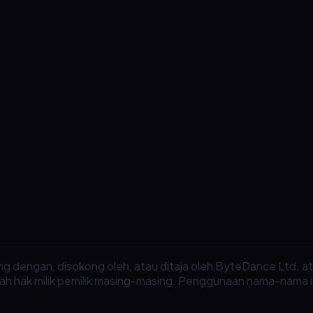
g dengan, disokong oleh, atau ditaja oleh ByteDance Ltd. 
h hak milik pemilik masing-masing. Penggunaan nama-nama in