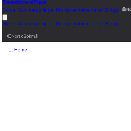
SeedanceTips
Guider
Sammenligninger
Prompter
Anmeldelser
Blogg
No
Guider
Sammenligninger
Prompter
Anmeldelser
Blogg
Norsk Bokmål
Home