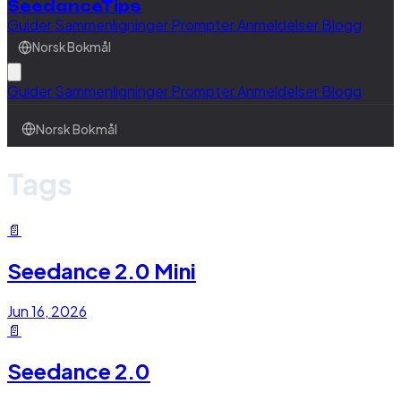
SeedanceTips
Guider
Sammenligninger
Prompter
Anmeldelser
Blogg
Norsk Bokmål
Guider
Sammenligninger
Prompter
Anmeldelser
Blogg
Norsk Bokmål
Tags
📄
Seedance 2.0 Mini
Jun 16, 2026
📄
Seedance 2.0