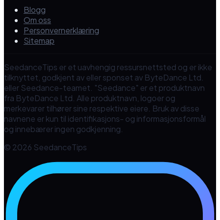
Blogg
Om oss
Personvernerklæring
Sitemap
SeedanceTips er et uavhengig ressursnettsted og er ikke
tilknyttet, godkjent av eller sponset av ByteDance Ltd.
eller Seedance-teamet. "Seedance" er et produktnavn
fra ByteDance Ltd. Alle produktnavn, logoer og
merkevarer tilhører sine respektive eiere. Bruk av disse
navnene er kun til identifikasjons- og informasjonsformål
og innebærer ingen godkjenning.
© 2026 SeedanceTips