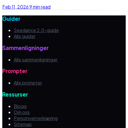
Feb 11, 2026
9 min read
Guider
Seedance 2.0-guide
Alle guider
Sammenligninger
Alle sammenligninger
Prompter
Alle prompter
Ressurser
Blogg
Om oss
Personvernerklæring
Sitemap