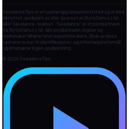
SeedanceTips er et uavhengig ressursnettsted og er ikke
tilknyttet, godkjent av eller sponset av ByteDance Ltd.
eller Seedance-teamet. "Seedance" er et produktnavn
fra ByteDance Ltd. Alle produktnavn, logoer og
merkevarer tilhører sine respektive eiere. Bruk av disse
navnene er kun til identifikasjons- og informasjonsformål
og innebærer ingen godkjenning.
© 2026 SeedanceTips