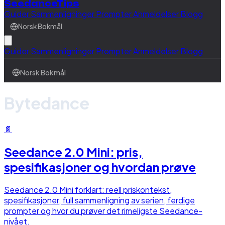
SeedanceTips
Guider
Sammenligninger
Prompter
Anmeldelser
Blogg
Norsk Bokmål
Guider
Sammenligninger
Prompter
Anmeldelser
Blogg
Norsk Bokmål
Bytedance
📄
Seedance 2.0 Mini: pris,
spesifikasjoner og hvordan prøve
Seedance 2.0 Mini forklart: reell priskontekst,
spesifikasjoner, full sammenligning av serien, ferdige
prompter og hvor du prøver det rimeligste Seedance-
nivået.