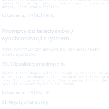
movements, precise lip-sync. Camera stays on a medium c
Ustawienia:
16:9 | 8s | 1080p
Prompty do teledysków /
synchronizacji z rytmem
Wgraj utwór muzyczny jako @Audio1, aby nadać tempo i
przejścia obrazowi.
30. Wizualizacja na drop bitu
Abstract neon shapes pulse and morph in darkness. On ea
of @Audio1, the shapes explode outward and reform. Colo
from blue to purple to pink. Camera pushes through the 
Ustawienia:
16:9 | 10s | 2K
31. Występ taneczny