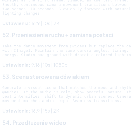
@Image1 as the first frame. @Image2 as the last frame.

Smooth, continuous camera movement transitions between 
two scenes. 10 seconds. Slow dolly forward with natural

Ustawienia:
16:9 | 10s | 2K
52. Przeniesienie ruchu + zamiana postaci
Take the dance movement from @Video1 but replace the da
with @Image1. Maintain the same camera angles, timing, 
Ustawienia:
9:16 | 10s | 1080p
53. Scena sterowana dźwiękiem
Generate a visual scene that matches the mood and rhyth
@Audio1. If the audio is calm, show peaceful nature. If
beat intensifies, shift to dynamic urban scenes. Camera

Ustawienia:
16:9 | 15s | 2K
54. Przedłużenie wideo