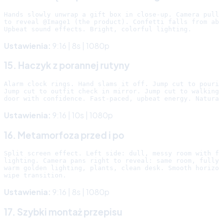
Hands slowly unwrap a gift box in close-up. Camera pull
to reveal @Image1 (the product). Confetti falls from ab
Ustawienia:
9:16 | 8s | 1080p
15. Haczyk z porannej rutyny
Alarm clock rings. Hand slams it off. Jump cut to pouri
Jump cut to outfit check in mirror. Jump cut to walking
Ustawienia:
9:16 | 10s | 1080p
16. Metamorfoza przed i po
Split screen effect. Left side: dull, messy room with f
lighting. Camera pans right to reveal: same room, fully
warm golden lighting, plants, clean desk. Smooth horizo
Ustawienia:
9:16 | 8s | 1080p
17. Szybki montaż przepisu