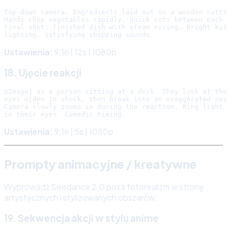
Top-down camera. Ingredients laid out on a wooden cutti
Hands chop vegetables rapidly. Quick cuts between each 
Final shot: finished dish with steam rising. Bright kit
Ustawienia:
9:16 | 12s | 1080p
18. Ujęcie reakcji
@Image1 as a person sitting at a desk. They look at the
eyes widen in shock, then break into an exaggerated smi
Camera slowly zooms in during the reaction. Ring light 
Ustawienia:
9:16 | 5s | 1080p
Prompty animacyjne / kreatywne
Wyprowadź Seedance 2.0 poza fotorealizm w stronę
artystycznych i stylizowanych obszarów.
19. Sekwencja akcji w stylu anime