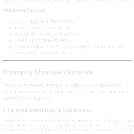
Kluczowe zasady:
Opisuj
ujęcie
, a nie historię
Jedna główna akcja na klip
Wyraźnie określaj ruch kamery
Mieść się poniżej 80 słów
Mów, czego chcesz, nigdy czego nie chcesz (brak
promptów negatywnych)
Prompty filmowe / kinowe
Te prompty tworzą materiał w hollywoodzkiej jakości z
dramatycznym oświetleniem, przemyślaną pracą kamery i
atmosferyczną głębią.
1. Epickie odsłonięcie krajobrazu
Drone shot rising over misty mountains at sunrise. Came
tilts down to reveal a medieval castle on the cliff edg