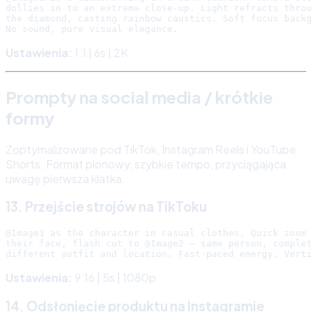
dollies in to an extreme close-up. Light refracts throu
the diamond, casting rainbow caustics. Soft focus backg
Ustawienia:
1:1 | 6s | 2K
Prompty na social media / krótkie
formy
Zoptymalizowane pod TikTok, Instagram Reels i YouTube
Shorts. Format pionowy, szybkie tempo, przyciągająca
uwagę pierwsza klatka.
13. Przejście strojów na TikToku
@Image1 as the character in casual clothes. Quick zoom 
their face, flash cut to @Image2 — same person, complet
Ustawienia:
9:16 | 5s | 1080p
14. Odsłonięcie produktu na Instagramie