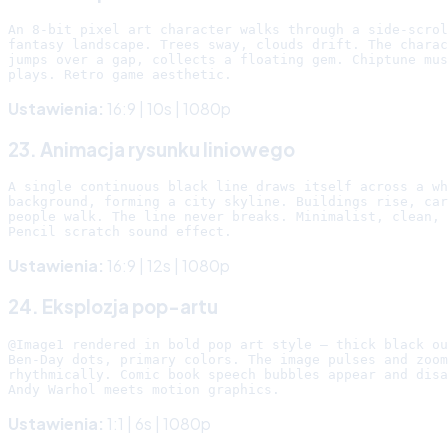
An 8-bit pixel art character walks through a side-scrol
fantasy landscape. Trees sway, clouds drift. The charac
jumps over a gap, collects a floating gem. Chiptune mus
Ustawienia:
16:9 | 10s | 1080p
23. Animacja rysunku liniowego
A single continuous black line draws itself across a wh
background, forming a city skyline. Buildings rise, car
people walk. The line never breaks. Minimalist, clean, 
Ustawienia:
16:9 | 12s | 1080p
24. Eksplozja pop-artu
@Image1 rendered in bold pop art style — thick black ou
Ben-Day dots, primary colors. The image pulses and zoom
rhythmically. Comic book speech bubbles appear and disa
Ustawienia:
1:1 | 6s | 1080p