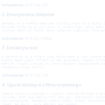
Ustawienia:
16:9 | 10s | 2K
2. Emocjonalne zbliżenie
@Image1 as a middle-aged man sitting alone in a dimly l
Extreme close-up on his eyes. A single tear rolls down 
Ustawienia:
16:9 | 5s | 1080p
3. Detektyw noir
A detective in a trench coat walks down a rain-soaked a
night. Neon signs reflect on wet pavement. Camera follo
behind, slowly closing in. Hard shadows. Desaturated co
Ustawienia:
16:9 | 10s | 2K
4. Ujęcie śledzące z filmu wojennego
Camera tracks alongside a soldier running through a des
village. Dust and debris fill the air. Explosions light
the background. Handheld camera shake. Muted, desaturat