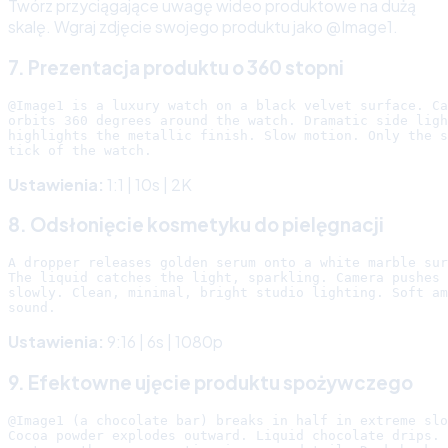
Twórz przyciągające uwagę wideo produktowe na dużą
skalę. Wgraj zdjęcie swojego produktu jako @Image1.
7. Prezentacja produktu o 360 stopni
@Image1 is a luxury watch on a black velvet surface. Ca
orbits 360 degrees around the watch. Dramatic side ligh
highlights the metallic finish. Slow motion. Only the s
Ustawienia:
1:1 | 10s | 2K
8. Odsłonięcie kosmetyku do pielęgnacji
A dropper releases golden serum onto a white marble sur
The liquid catches the light, sparkling. Camera pushes 
slowly. Clean, minimal, bright studio lighting. Soft am
Ustawienia:
9:16 | 6s | 1080p
9. Efektowne ujęcie produktu spożywczego
@Image1 (a chocolate bar) breaks in half in extreme slo
Cocoa powder explodes outward. Liquid chocolate drips. 