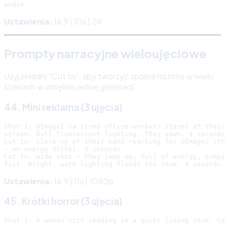
Ustawienia:
16:9 | 10s | 2K
Prompty narracyjne wieloujęciowe
Użyj składni “Cut to”, aby tworzyć spójne historie w wielu
scenach w obrębie jednej generacji.
44. Mini reklama (3 ujęcia)
Shot 1: @Image1 (a tired office worker) stares at their
screen. Dull fluorescent lighting. They yawn. 4 seconds
Cut to: Close-up of their hand reaching for @Image2 (th
— an energy drink). 3 seconds.

Cut to: Wide shot — they jump up, full of energy, pumpi
Ustawienia:
16:9 | 11s | 1080p
45. Krótki horror (3 ujęcia)
Shot 1: A woman sits reading in a quiet living room. Ca