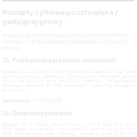
Prompty cyfrowego człowieka /
gadającej głowy
Wykorzystaj synchronizację ust na poziomie fonemów w
Seedance 2.0 do wirtualnych prezenterów i cyfrowych
postaci.
25. Profesjonalny prezenter wiadomości
@Image1 as a professional female news anchor. She faces
camera directly, speaking clearly with confident gestur
Studio background with soft blue lighting. Teleprompter
delivery. @Audio1 as the voiceover — sync lip movements

Ustawienia:
16:9 | 10s | 2K
26. Gospodarz podcastu
@Image1 as a casual podcast host sitting behind a micro
They speak animatedly, occasionally gesturing with thei
Cozy studio with warm lighting, acoustic panels visible