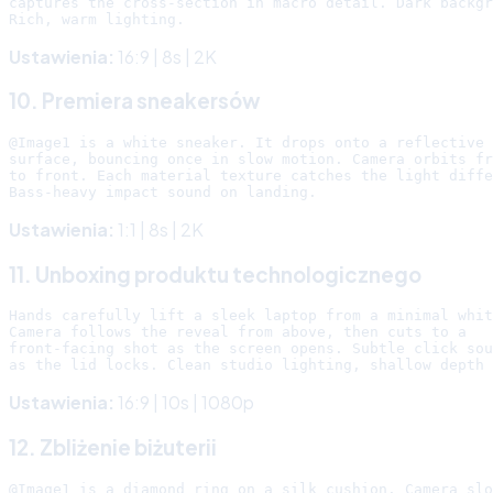
captures the cross-section in macro detail. Dark backgr
Ustawienia:
16:9 | 8s | 2K
10. Premiera sneakersów
@Image1 is a white sneaker. It drops onto a reflective 
surface, bouncing once in slow motion. Camera orbits fr
to front. Each material texture catches the light diffe
Ustawienia:
1:1 | 8s | 2K
11. Unboxing produktu technologicznego
Hands carefully lift a sleek laptop from a minimal whit
Camera follows the reveal from above, then cuts to a

front-facing shot as the screen opens. Subtle click sou
Ustawienia:
16:9 | 10s | 1080p
12. Zbliżenie biżuterii
@Image1 is a diamond ring on a silk cushion. Camera slo