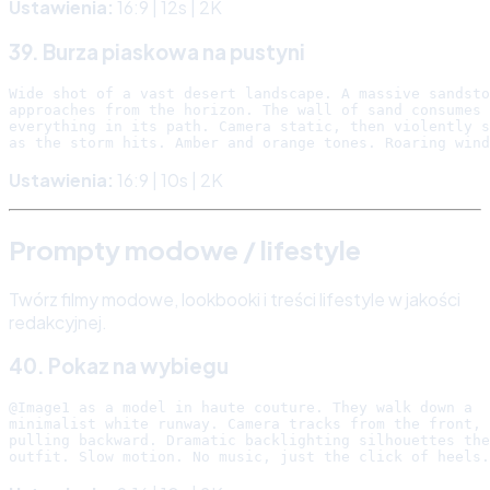
Ustawienia:
16:9 | 12s | 2K
39. Burza piaskowa na pustyni
Wide shot of a vast desert landscape. A massive sandsto
approaches from the horizon. The wall of sand consumes

everything in its path. Camera static, then violently s
Ustawienia:
16:9 | 10s | 2K
Prompty modowe / lifestyle
Twórz filmy modowe, lookbooki i treści lifestyle w jakości
redakcyjnej.
40. Pokaz na wybiegu
@Image1 as a model in haute couture. They walk down a

minimalist white runway. Camera tracks from the front,

pulling backward. Dramatic backlighting silhouettes the
