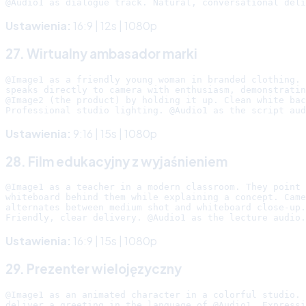
Ustawienia:
16:9 | 12s | 1080p
27. Wirtualny ambasador marki
@Image1 as a friendly young woman in branded clothing. 
speaks directly to camera with enthusiasm, demonstratin
@Image2 (the product) by holding it up. Clean white bac
Ustawienia:
9:16 | 15s | 1080p
28. Film edukacyjny z wyjaśnieniem
@Image1 as a teacher in a modern classroom. They point 
whiteboard behind them while explaining a concept. Came
alternates between medium shot and whiteboard close-up.

Ustawienia:
16:9 | 15s | 1080p
29. Prezenter wielojęzyczny
@Image1 as an animated character in a colorful studio. 
deliver a greeting in the language of @Audio1. Expressi