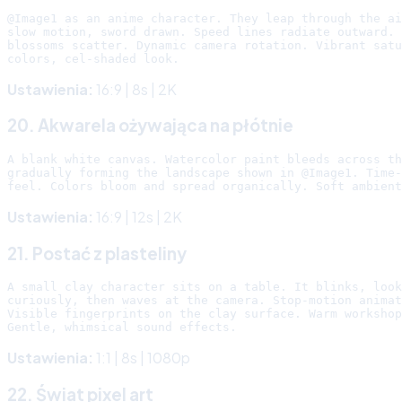
@Image1 as an anime character. They leap through the ai
slow motion, sword drawn. Speed lines radiate outward. 
blossoms scatter. Dynamic camera rotation. Vibrant satu
Ustawienia:
16:9 | 8s | 2K
20. Akwarela ożywająca na płótnie
A blank white canvas. Watercolor paint bleeds across th
gradually forming the landscape shown in @Image1. Time-
Ustawienia:
16:9 | 12s | 2K
21. Postać z plasteliny
A small clay character sits on a table. It blinks, look
curiously, then waves at the camera. Stop-motion animat
Visible fingerprints on the clay surface. Warm workshop
Ustawienia:
1:1 | 8s | 1080p
22. Świat pixel art