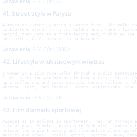
Ustawienia:
9:16 | 10s | 2K
41. Street style w Paryżu
@Image1 as a model wearing a summer dress. She walks do
cobblestone street in Paris. Golden hour. Camera follow
behind, then cuts to a front-facing medium shot as she 
Ustawienia:
9:16 | 10s | 1080p
42. Lifestyle w luksusowym wnętrzu
A woman in a silk robe walks through a sunlit penthouse
Floor-to-ceiling windows overlooking a city skyline. Sh
up a coffee cup and gazes outside. Camera dollies in sl
Ustawienia:
16:9 | 12s | 2K
43. Film dla marki sportowej
@Image1 as an athlete in sportswear. They run through a
city at dawn. Puddles splash with each step. Camera alt
between low-angle tracking and slow-motion close-ups of

muscles and shoes. Intense, gritty lighting. Heavy brea