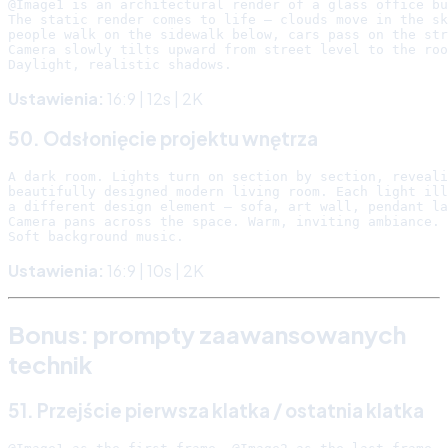
@Image1 is an architectural render of a glass office bu
The static render comes to life — clouds move in the sk
people walk on the sidewalk below, cars pass on the str
Camera slowly tilts upward from street level to the roo
Ustawienia:
16:9 | 12s | 2K
50. Odsłonięcie projektu wnętrza
A dark room. Lights turn on section by section, reveali
beautifully designed modern living room. Each light ill
a different design element — sofa, art wall, pendant la
Camera pans across the space. Warm, inviting ambiance.

Ustawienia:
16:9 | 10s | 2K
Bonus: prompty zaawansowanych
technik
51. Przejście pierwsza klatka / ostatnia klatka