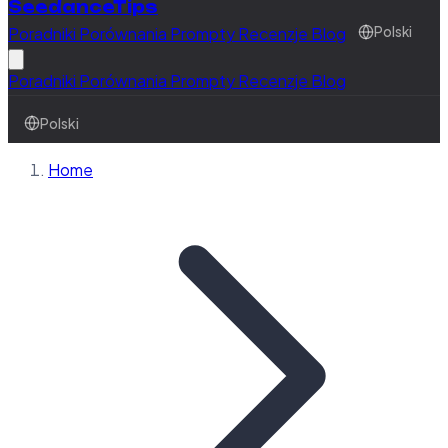
SeedanceTips
Poradniki
Porównania
Prompty
Recenzje
Blog
Polski
Poradniki
Porównania
Prompty
Recenzje
Blog
Polski
Home