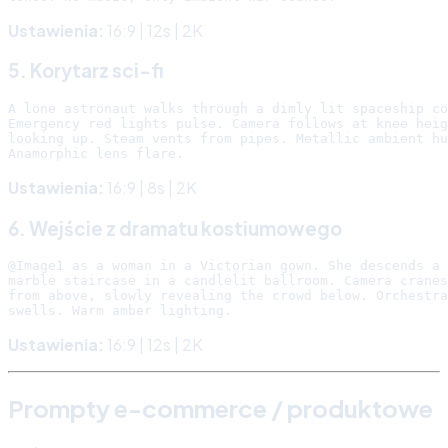
Ustawienia:
16:9 | 12s | 2K
5. Korytarz sci-fi
A lone astronaut walks through a dimly lit spaceship co
Emergency red lights pulse. Camera follows at knee heig
looking up. Steam vents from pipes. Metallic ambient hu
Ustawienia:
16:9 | 8s | 2K
6. Wejście z dramatu kostiumowego
@Image1 as a woman in a Victorian gown. She descends a 
marble staircase in a candlelit ballroom. Camera cranes
from above, slowly revealing the crowd below. Orchestra
Ustawienia:
16:9 | 12s | 2K
Prompty e-commerce / produktowe