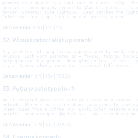
@Image1 as a dancer in a spotlight on a dark stage. The
energetic choreography synced to @Audio1. Camera circle
dancer. Dramatic side lighting. Sweat catches the light
Ustawienia:
9:16 | 12s | 2K
32. Wizualizator tekstu piosenki
Stylized text of song lyrics appears word by word, sync
@Audio1. Each word animates in — flying, fading, bounci
Dark gradient background. Neon glow on text. Kinetic ty
Ustawienia:
16:9 | 15s | 1080p
33. Pętla w estetyce lo-fi
An illustrated anime girl sits at a desk by a window. R
outside. She writes in a notebook, occasionally looking
Steam rises from a coffee cup. Lo-fi color palette — mu
Ustawienia:
16:9 | 15s | 1080p
34. Energia koncertu