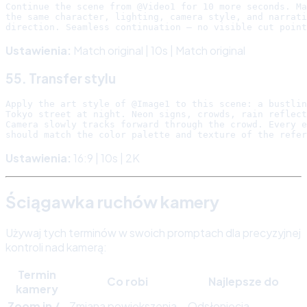
Continue the scene from @Video1 for 10 more seconds. Ma
the same character, lighting, camera style, and narrati
Ustawienia:
Match original | 10s | Match original
55. Transfer stylu
Apply the art style of @Image1 to this scene: a bustlin
Tokyo street at night. Neon signs, crowds, rain reflect
Camera slowly tracks forward through the crowd. Every e
Ustawienia:
16:9 | 10s | 2K
Ściągawka ruchów kamery
Używaj tych terminów w swoich promptach dla precyzyjnej
kontroli nad kamerą:
Termin
Co robi
Najlepsze do
kamery
Zoom in /
Zmiana powiększenia
Odsłonięcia,