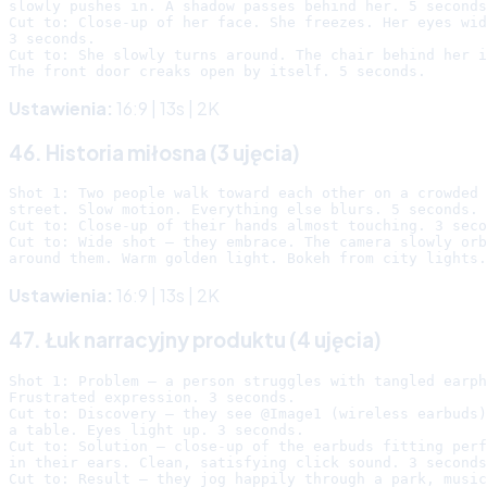
slowly pushes in. A shadow passes behind her. 5 seconds
Cut to: Close-up of her face. She freezes. Her eyes wid
3 seconds.

Cut to: She slowly turns around. The chair behind her i
Ustawienia:
16:9 | 13s | 2K
46. Historia miłosna (3 ujęcia)
Shot 1: Two people walk toward each other on a crowded 
street. Slow motion. Everything else blurs. 5 seconds.

Cut to: Close-up of their hands almost touching. 3 seco
Cut to: Wide shot — they embrace. The camera slowly orb
Ustawienia:
16:9 | 13s | 2K
47. Łuk narracyjny produktu (4 ujęcia)
Shot 1: Problem — a person struggles with tangled earph
Frustrated expression. 3 seconds.

Cut to: Discovery — they see @Image1 (wireless earbuds)
a table. Eyes light up. 3 seconds.

Cut to: Solution — close-up of the earbuds fitting perf
in their ears. Clean, satisfying click sound. 3 seconds
Cut to: Result — they jog happily through a park, music