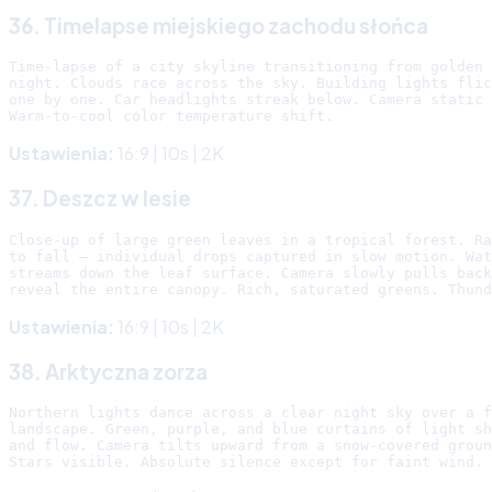
36. Timelapse miejskiego zachodu słońca
Time-lapse of a city skyline transitioning from golden 
night. Clouds race across the sky. Building lights flic
one by one. Car headlights streak below. Camera static 
Ustawienia:
16:9 | 10s | 2K
37. Deszcz w lesie
Close-up of large green leaves in a tropical forest. Ra
to fall — individual drops captured in slow motion. Wat
streams down the leaf surface. Camera slowly pulls back
Ustawienia:
16:9 | 10s | 2K
38. Arktyczna zorza
Northern lights dance across a clear night sky over a f
landscape. Green, purple, and blue curtains of light sh
and flow. Camera tilts upward from a snow-covered groun