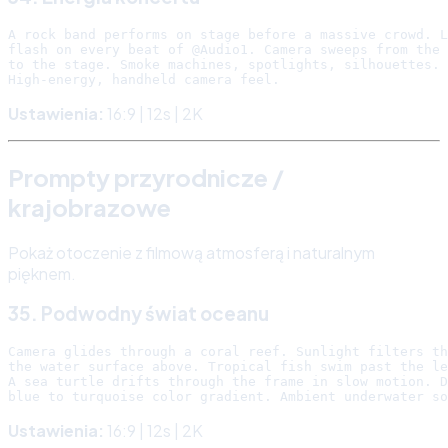
A rock band performs on stage before a massive crowd. L
flash on every beat of @Audio1. Camera sweeps from the 
to the stage. Smoke machines, spotlights, silhouettes.

Ustawienia:
16:9 | 12s | 2K
Prompty przyrodnicze /
krajobrazowe
Pokaż otoczenie z filmową atmosferą i naturalnym
pięknem.
35. Podwodny świat oceanu
Camera glides through a coral reef. Sunlight filters th
the water surface above. Tropical fish swim past the le
A sea turtle drifts through the frame in slow motion. D
Ustawienia:
16:9 | 12s | 2K