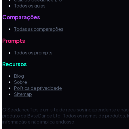
Todos os guias
Comparações
Todas as comparações
Prompts
Todos os prompts
Recursos
Blog
Sobre
Política de privacidade
Sitemap
O SeedanceTips é um site de recursos independente e não
produto da ByteDance Ltd. Todos os nomes de produtos, l
informação e não implica endosso.