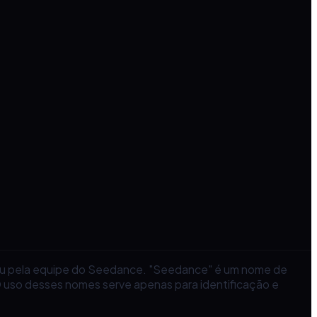
 ou pela equipe do Seedance. "Seedance" é um nome de
 uso desses nomes serve apenas para identificação e