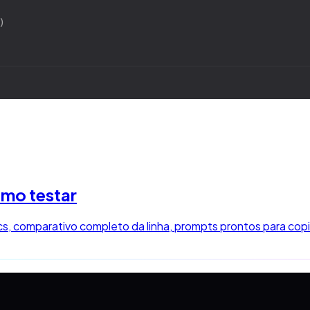
)
omo testar
s, comparativo completo da linha, prompts prontos para copi