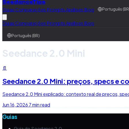
SeedanceTips
Guias
Comparações
Prompts
Análises
Blog
Português (BR
Guias
Comparações
Prompts
Análises
Blog
Português (BR)
Seedance 2.0 Mini
📄
Seedance 2.0 Mini: preços, specs e c
Seedance 2.0 Mini explicado: contexto real de preços, spec
Jun 16, 2026
7 min read
Guias
Guia do Seedance 2.0