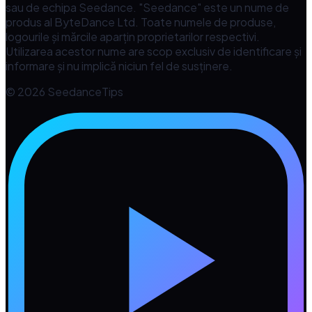
sau de echipa Seedance. "Seedance" este un nume de
produs al ByteDance Ltd. Toate numele de produse,
logourile și mărcile aparțin proprietarilor respectivi.
Utilizarea acestor nume are scop exclusiv de identificare și
informare și nu implică niciun fel de susținere.
© 2026 SeedanceTips