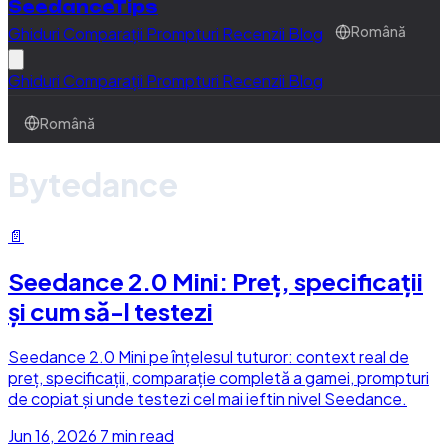
SeedanceTips
Ghiduri
Comparații
Prompturi
Recenzii
Blog
Română
Ghiduri
Comparații
Prompturi
Recenzii
Blog
Română
Bytedance
📄
Seedance 2.0 Mini: Preț, specificații
și cum să-l testezi
Seedance 2.0 Mini pe înțelesul tuturor: context real de
preț, specificații, comparație completă a gamei, prompturi
de copiat și unde testezi cel mai ieftin nivel Seedance.
Jun 16, 2026
7 min read