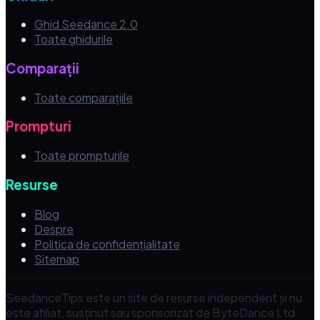
Ghid Seedance 2.0
Toate ghidurile
Comparații
Toate comparațiile
Prompturi
Toate prompturile
Resurse
Blog
Despre
Politica de confidențialitate
Sitemap
SeedanceTips este un site de resurse independent și nu
este afiliat, susținut sau sponsorizat de ByteDance Ltd.