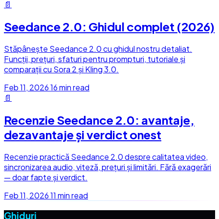
📄
Seedance 2.0: Ghidul complet (2026)
Stăpânește Seedance 2.0 cu ghidul nostru detaliat.
Funcții, prețuri, sfaturi pentru prompturi, tutoriale și
comparații cu Sora 2 și Kling 3.0.
Feb 11, 2026
16 min read
📄
Recenzie Seedance 2.0: avantaje,
dezavantaje și verdict onest
Recenzie practică Seedance 2.0 despre calitatea video,
sincronizarea audio, viteză, prețuri și limitări. Fără exagerări
— doar fapte și verdict.
Feb 11, 2026
11 min read
Ghiduri