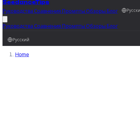
SeedanceTips
Руководства
Сравнения
Промпты
Обзоры
Блог
Русск
Руководства
Сравнения
Промпты
Обзоры
Блог
Русский
Home