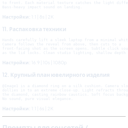
to front. Each material texture catches the light diffe
Настройки:
1:1 | 8s | 2K
11. Распаковка техники
Hands carefully lift a sleek laptop from a minimal whit
Camera follows the reveal from above, then cuts to a

front-facing shot as the screen opens. Subtle click sou
Настройки:
16:9 | 10s | 1080p
12. Крупный план ювелирного изделия
@Image1 is a diamond ring on a silk cushion. Camera slo
dollies in to an extreme close-up. Light refracts throu
the diamond, casting rainbow caustics. Soft focus backg
Настройки:
1:1 | 6s | 2K
Промпты для соцсетей /