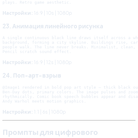
Настройки:
16:9 | 10s | 1080p
23. Анимация линейного рисунка
A single continuous black line draws itself across a wh
background, forming a city skyline. Buildings rise, car
people walk. The line never breaks. Minimalist, clean, 
Настройки:
16:9 | 12s | 1080p
24. Поп-арт-взрыв
@Image1 rendered in bold pop art style — thick black ou
Ben-Day dots, primary colors. The image pulses and zoom
rhythmically. Comic book speech bubbles appear and disa
Настройки:
1:1 | 6s | 1080p
Промпты для цифрового