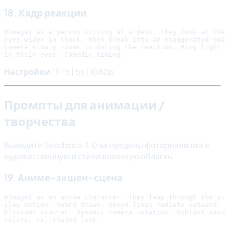
18. Кадр реакции
@Image1 as a person sitting at a desk. They look at the
eyes widen in shock, then break into an exaggerated smi
Camera slowly zooms in during the reaction. Ring light 
Настройки:
9:16 | 5s | 1080p
Промпты для анимации /
творчества
Выведите Seedance 2.0 за пределы фотореализма в
художественную и стилизованную область.
19. Аниме-экшен-сцена
@Image1 as an anime character. They leap through the ai
slow motion, sword drawn. Speed lines radiate outward. 
blossoms scatter. Dynamic camera rotation. Vibrant satu