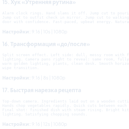
15. Хук «Утренняя рутина»
Alarm clock rings. Hand slams it off. Jump cut to pouri
Jump cut to outfit check in mirror. Jump cut to walking
Настройки:
9:16 | 10s | 1080p
16. Трансформация «до/после»
Split screen effect. Left side: dull, messy room with f
lighting. Camera pans right to reveal: same room, fully
warm golden lighting, plants, clean desk. Smooth horizo
Настройки:
9:16 | 8s | 1080p
17. Быстрая нарезка рецепта
Top-down camera. Ingredients laid out on a wooden cutti
Hands chop vegetables rapidly. Quick cuts between each 
Final shot: finished dish with steam rising. Bright kit
Настройки:
9:16 | 12s | 1080p