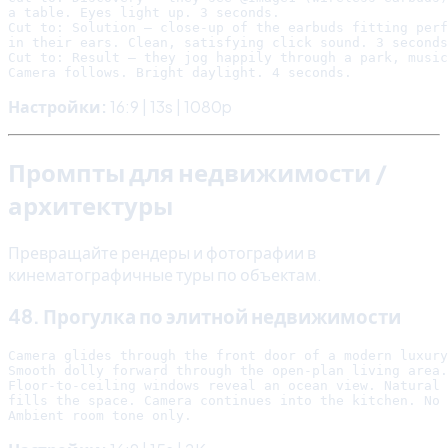
a table. Eyes light up. 3 seconds.

Cut to: Solution — close-up of the earbuds fitting perf
in their ears. Clean, satisfying click sound. 3 seconds
Cut to: Result — they jog happily through a park, music
Настройки:
16:9 | 13s | 1080p
Промпты для недвижимости /
архитектуры
Превращайте рендеры и фотографии в
кинематографичные туры по объектам.
48. Прогулка по элитной недвижимости
Camera glides through the front door of a modern luxury
Smooth dolly forward through the open-plan living area.

Floor-to-ceiling windows reveal an ocean view. Natural 
fills the space. Camera continues into the kitchen. No 