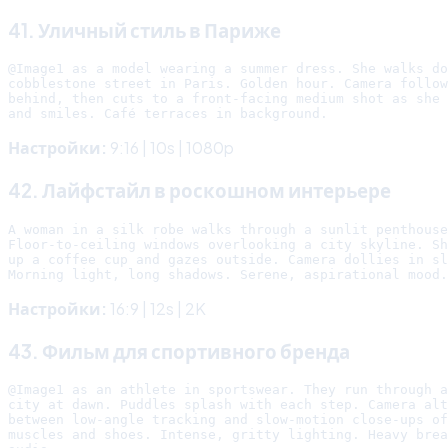
41. Уличный стиль в Париже
@Image1 as a model wearing a summer dress. She walks do
cobblestone street in Paris. Golden hour. Camera follow
behind, then cuts to a front-facing medium shot as she 
Настройки:
9:16 | 10s | 1080p
42. Лайфстайл в роскошном интерьере
A woman in a silk robe walks through a sunlit penthouse
Floor-to-ceiling windows overlooking a city skyline. Sh
up a coffee cup and gazes outside. Camera dollies in sl
Настройки:
16:9 | 12s | 2K
43. Фильм для спортивного бренда
@Image1 as an athlete in sportswear. They run through a
city at dawn. Puddles splash with each step. Camera alt
between low-angle tracking and slow-motion close-ups of

muscles and shoes. Intense, gritty lighting. Heavy brea