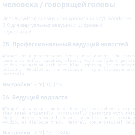
человека / говорящей головы
Используйте фонемную синхронизацию губ Seedance
2.0 для виртуальных ведущих и цифровых
персонажей.
25. Профессиональный ведущий новостей
@Image1 as a professional female news anchor. She faces
camera directly, speaking clearly with confident gestur
Studio background with soft blue lighting. Teleprompter
delivery. @Audio1 as the voiceover — sync lip movements

Настройки:
16:9 | 10s | 2K
26. Ведущий подкаста
@Image1 as a casual podcast host sitting behind a micro
They speak animatedly, occasionally gesturing with thei
Cozy studio with warm lighting, acoustic panels visible
Настройки:
16:9 | 12s | 1080p