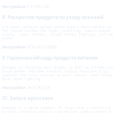
Настройки:
1:1 | 10s | 2K
8. Раскрытие продукта по уходу за кожей
A dropper releases golden serum onto a white marble sur
The liquid catches the light, sparkling. Camera pushes 
slowly. Clean, minimal, bright studio lighting. Soft am
Настройки:
9:16 | 6s | 1080p
9. Героический кадр продукта питания
@Image1 (a chocolate bar) breaks in half in extreme slo
Cocoa powder explodes outward. Liquid chocolate drips. 
captures the cross-section in macro detail. Dark backgr
Настройки:
16:9 | 8s | 2K
10. Запуск кроссовок
@Image1 is a white sneaker. It drops onto a reflective 
surface, bouncing once in slow motion. Camera orbits fr