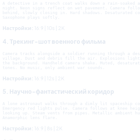
A detective in a trench coat walks down a rain-soaked a
night. Neon signs reflect on wet pavement. Camera follo
behind, slowly closing in. Hard shadows. Desaturated co
Настройки:
16:9 | 10s | 2K
4. Трекинг-шот военного фильма
Camera tracks alongside a soldier running through a des
village. Dust and debris fill the air. Explosions light
the background. Handheld camera shake. Muted, desaturat
Настройки:
16:9 | 12s | 2K
5. Научно-фантастический коридор
A lone astronaut walks through a dimly lit spaceship co
Emergency red lights pulse. Camera follows at knee heig
looking up. Steam vents from pipes. Metallic ambient hu
Настройки:
16:9 | 8s | 2K