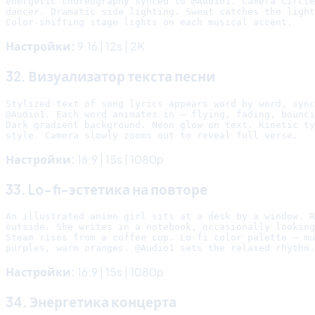
energetic choreography synced to @Audio1. Camera circle
dancer. Dramatic side lighting. Sweat catches the light
Настройки:
9:16 | 12s | 2K
32. Визуализатор текста песни
Stylized text of song lyrics appears word by word, sync
@Audio1. Each word animates in — flying, fading, bounci
Dark gradient background. Neon glow on text. Kinetic ty
Настройки:
16:9 | 15s | 1080p
33. Lo-fi-эстетика на повторе
An illustrated anime girl sits at a desk by a window. R
outside. She writes in a notebook, occasionally looking
Steam rises from a coffee cup. Lo-fi color palette — mu
Настройки:
16:9 | 15s | 1080p
34. Энергетика концерта