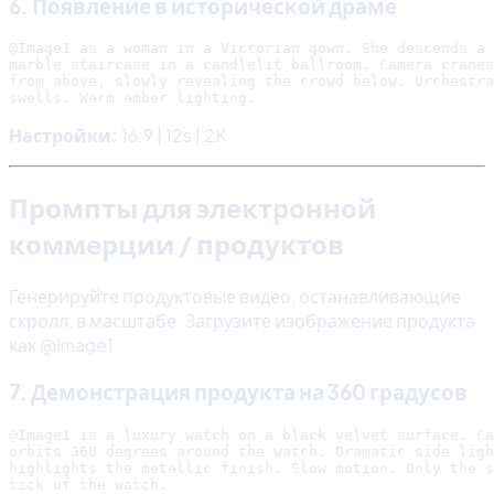
6. Появление в исторической драме
@Image1 as a woman in a Victorian gown. She descends a 
marble staircase in a candlelit ballroom. Camera cranes
from above, slowly revealing the crowd below. Orchestra
Настройки:
16:9 | 12s | 2K
Промпты для электронной
коммерции / продуктов
Генерируйте продуктовые видео, останавливающие
скролл, в масштабе. Загрузите изображение продукта
как @Image1.
7. Демонстрация продукта на 360 градусов
@Image1 is a luxury watch on a black velvet surface. Ca
orbits 360 degrees around the watch. Dramatic side ligh
highlights the metallic finish. Slow motion. Only the s