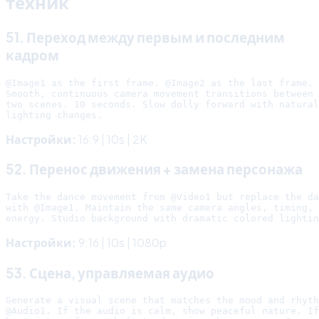
техник
51. Переход между первым и последним
кадром
@Image1 as the first frame. @Image2 as the last frame.

Smooth, continuous camera movement transitions between 
two scenes. 10 seconds. Slow dolly forward with natural

Настройки:
16:9 | 10s | 2K
52. Перенос движения + замена персонажа
Take the dance movement from @Video1 but replace the da
with @Image1. Maintain the same camera angles, timing, 
Настройки:
9:16 | 10s | 1080p
53. Сцена, управляемая аудио
Generate a visual scene that matches the mood and rhyth
@Audio1. If the audio is calm, show peaceful nature. If