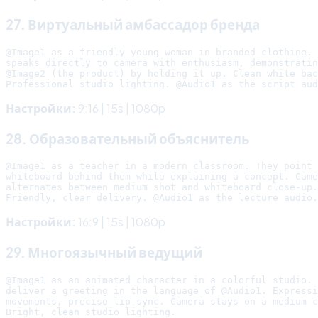
27. Виртуальный амбассадор бренда
@Image1 as a friendly young woman in branded clothing. 
speaks directly to camera with enthusiasm, demonstratin
@Image2 (the product) by holding it up. Clean white bac
Настройки:
9:16 | 15s | 1080p
28. Образовательный объяснитель
@Image1 as a teacher in a modern classroom. They point 
whiteboard behind them while explaining a concept. Came
alternates between medium shot and whiteboard close-up.

Настройки:
16:9 | 15s | 1080p
29. Многоязычный ведущий
@Image1 as an animated character in a colorful studio. 
deliver a greeting in the language of @Audio1. Expressi
movements, precise lip-sync. Camera stays on a medium c