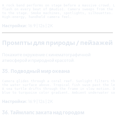
A rock band performs on stage before a massive crowd. L
flash on every beat of @Audio1. Camera sweeps from the 
to the stage. Smoke machines, spotlights, silhouettes.

Настройки:
16:9 | 12s | 2K
Промпты для природы / пейзажей
Покажите окружение с кинематографичной
атмосферой и природной красотой.
35. Подводный мир океана
Camera glides through a coral reef. Sunlight filters th
the water surface above. Tropical fish swim past the le
A sea turtle drifts through the frame in slow motion. D
Настройки:
16:9 | 12s | 2K
36. Таймлапс заката над городом