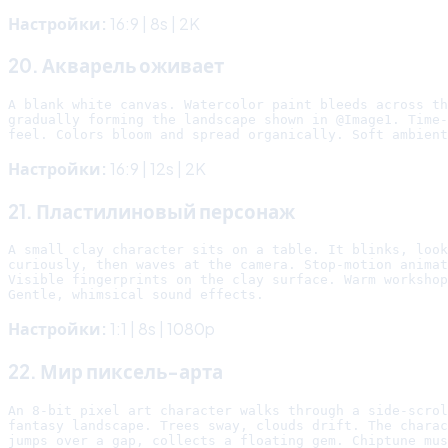
Настройки:
16:9 | 8s | 2K
20. Акварель оживает
A blank white canvas. Watercolor paint bleeds across th
gradually forming the landscape shown in @Image1. Time-
Настройки:
16:9 | 12s | 2K
21. Пластилиновый персонаж
A small clay character sits on a table. It blinks, look
curiously, then waves at the camera. Stop-motion animat
Visible fingerprints on the clay surface. Warm workshop
Настройки:
1:1 | 8s | 1080p
22. Мир пиксель-арта
An 8-bit pixel art character walks through a side-scrol
fantasy landscape. Trees sway, clouds drift. The charac
jumps over a gap, collects a floating gem. Chiptune mus