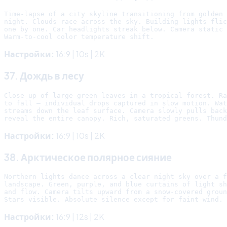
Time-lapse of a city skyline transitioning from golden 
night. Clouds race across the sky. Building lights flic
one by one. Car headlights streak below. Camera static 
Настройки:
16:9 | 10s | 2K
37. Дождь в лесу
Close-up of large green leaves in a tropical forest. Ra
to fall — individual drops captured in slow motion. Wat
streams down the leaf surface. Camera slowly pulls back
Настройки:
16:9 | 10s | 2K
38. Арктическое полярное сияние
Northern lights dance across a clear night sky over a f
landscape. Green, purple, and blue curtains of light sh
and flow. Camera tilts upward from a snow-covered groun
Настройки:
16:9 | 12s | 2K