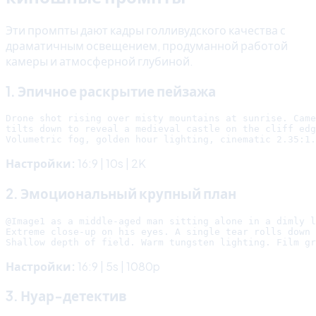
Эти промпты дают кадры голливудского качества с
драматичным освещением, продуманной работой
камеры и атмосферной глубиной.
1. Эпичное раскрытие пейзажа
Drone shot rising over misty mountains at sunrise. Came
tilts down to reveal a medieval castle on the cliff edg
Настройки:
16:9 | 10s | 2K
2. Эмоциональный крупный план
@Image1 as a middle-aged man sitting alone in a dimly l
Extreme close-up on his eyes. A single tear rolls down 
Настройки:
16:9 | 5s | 1080p
3. Нуар-детектив