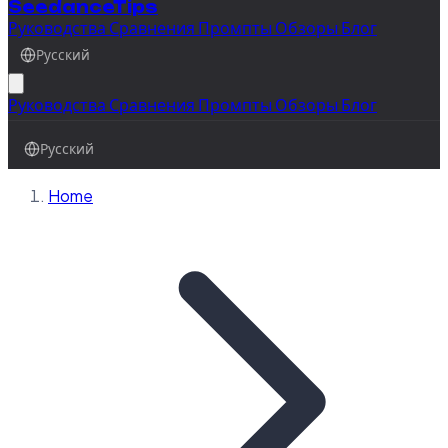
SeedanceTips
Руководства
Сравнения
Промпты
Обзоры
Блог
Русский
Руководства
Сравнения
Промпты
Обзоры
Блог
Русский
Home