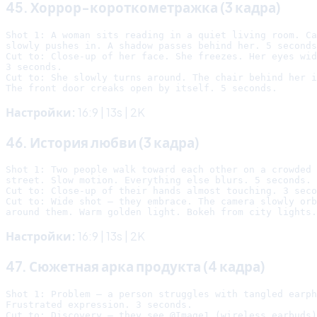
45. Хоррор-короткометражка (3 кадра)
Shot 1: A woman sits reading in a quiet living room. Ca
slowly pushes in. A shadow passes behind her. 5 seconds
Cut to: Close-up of her face. She freezes. Her eyes wid
3 seconds.

Cut to: She slowly turns around. The chair behind her i
Настройки:
16:9 | 13s | 2K
46. История любви (3 кадра)
Shot 1: Two people walk toward each other on a crowded 
street. Slow motion. Everything else blurs. 5 seconds.

Cut to: Close-up of their hands almost touching. 3 seco
Cut to: Wide shot — they embrace. The camera slowly orb
Настройки:
16:9 | 13s | 2K
47. Сюжетная арка продукта (4 кадра)
Shot 1: Problem — a person struggles with tangled earph
Frustrated expression. 3 seconds.

Cut to: Discovery — they see @Image1 (wireless earbuds)