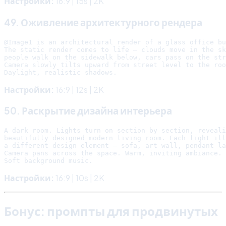
Настройки:
16:9 | 15s | 2K
49. Оживление архитектурного рендера
@Image1 is an architectural render of a glass office bu
The static render comes to life — clouds move in the sk
people walk on the sidewalk below, cars pass on the str
Camera slowly tilts upward from street level to the roo
Настройки:
16:9 | 12s | 2K
50. Раскрытие дизайна интерьера
A dark room. Lights turn on section by section, reveali
beautifully designed modern living room. Each light ill
a different design element — sofa, art wall, pendant la
Camera pans across the space. Warm, inviting ambiance.

Настройки:
16:9 | 10s | 2K
Бонус: промпты для продвинутых