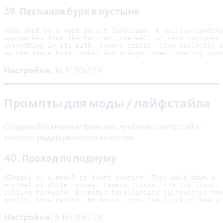
39. Песчаная буря в пустыне
Wide shot of a vast desert landscape. A massive sandsto
approaches from the horizon. The wall of sand consumes

everything in its path. Camera static, then violently s
Настройки:
16:9 | 10s | 2K
Промпты для моды / лайфстайла
Создавайте модные фильмы, лукбуки и лайфстайл-
контент редакционного качества.
40. Проход по подиуму
@Image1 as a model in haute couture. They walk down a

minimalist white runway. Camera tracks from the front,

pulling backward. Dramatic backlighting silhouettes the

Настройки:
9:16 | 10s | 2K