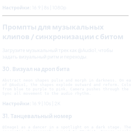
Настройки:
16:9 | 8s | 1080p
Промпты для музыкальных
клипов / синхронизации с битом
Загрузите музыкальный трек как @Audio1, чтобы
задать визуальный ритм и переходы.
30. Визуал на дроп бита
Abstract neon shapes pulse and morph in darkness. On ea
of @Audio1, the shapes explode outward and reform. Colo
from blue to purple to pink. Camera pushes through the 
Настройки:
16:9 | 10s | 2K
31. Танцевальный номер
@Image1 as a dancer in a spotlight on a dark stage. The