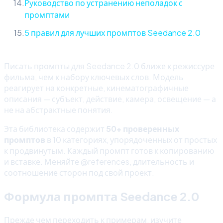
Руководство по устранению неполадок с
промптами
5 правил для лучших промптов Seedance 2.0
Писать промпты для Seedance 2.0 ближе к режиссуре
фильма, чем к набору ключевых слов. Модель
реагирует на конкретные, кинематографичные
описания — субъект, действие, камера, освещение — а
не на абстрактные понятия.
Эта библиотека содержит
50+ проверенных
промптов
в 10 категориях, упорядоченных от простых
к продвинутым. Каждый промпт готов к копированию
и вставке. Меняйте @references, длительность и
соотношение сторон под свой проект.
Формула промпта Seedance 2.0
Прежде чем переходить к примерам, изучите