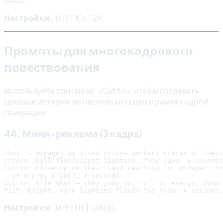
Настройки:
16:9 | 10s | 2K
Промпты для многокадрового
повествования
Используйте синтаксис «Cut to», чтобы создавать
связные истории из нескольких сцен в рамках одной
генерации.
44. Мини-реклама (3 кадра)
Shot 1: @Image1 (a tired office worker) stares at their
screen. Dull fluorescent lighting. They yawn. 4 seconds
Cut to: Close-up of their hand reaching for @Image2 (th
— an energy drink). 3 seconds.

Cut to: Wide shot — they jump up, full of energy, pumpi
Настройки:
16:9 | 11s | 1080p