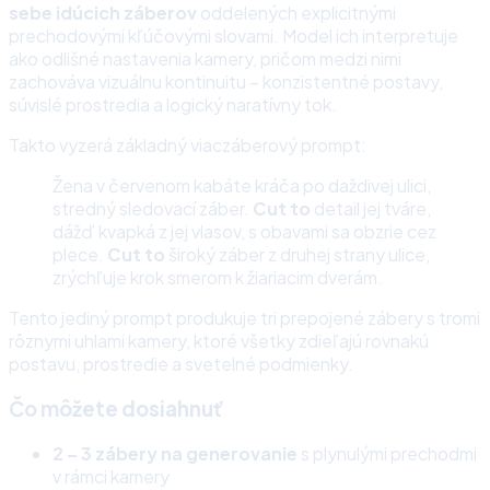
sebe idúcich záberov
oddelených explicitnými
prechodovými kľúčovými slovami. Model ich interpretuje
ako odlišné nastavenia kamery, pričom medzi nimi
zachováva vizuálnu kontinuitu – konzistentné postavy,
súvislé prostredia a logický naratívny tok.
Takto vyzerá základný viaczáberový prompt:
Žena v červenom kabáte kráča po daždivej ulici,
stredný sledovací záber.
Cut to
detail jej tváre,
dážď kvapká z jej vlasov, s obavami sa obzrie cez
plece.
Cut to
široký záber z druhej strany ulice,
zrýchľuje krok smerom k žiariacim dverám.
Tento jediný prompt produkuje tri prepojené zábery s tromi
rôznymi uhlami kamery, ktoré všetky zdieľajú rovnakú
postavu, prostredie a svetelné podmienky.
Čo môžete dosiahnuť
2 – 3 zábery na generovanie
s plynulými prechodmi
v rámci kamery