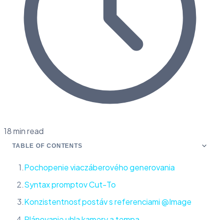
18 min read
TABLE OF CONTENTS
Pochopenie viaczáberového generovania
Syntax promptov Cut-To
Konzistentnosť postáv s referenciami @Image
Plánovanie uhla kamery a tempa