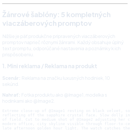
Žánrové šablóny: 5 kompletných
viaczáberových promptov
Nižšie je päť produkčne pripravených viaczáberových
promptov naprieč rôznymi žánrami. Každý obsahuje úplný
text promptu, odporúčané nastavenia a poznámky k ich
prispôsobeniu.
1. Mini reklama / Reklama na produkt
Scenár:
Reklama na značku luxusných hodiniek, 10
sekúnd.
Nahrať:
Fotka produktu ako @Image1, modelka s
hodinkami ako @Image2.
Extreme close-up of @Image1 resting on black velvet, so
reflecting off the sapphire crystal face. Slow dolly in
of field. Cut to medium shot of @Image2 adjusting her c
modern office, city skyline visible through floor-to-ce
late afternoon golden hour light. The watch catches the