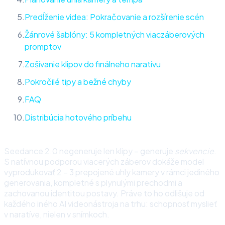
Predĺženie videa: Pokračovanie a rozšírenie scén
Žánrové šablóny: 5 kompletných viaczáberových
promptov
Zošívanie klipov do finálneho naratívu
Pokročilé tipy a bežné chyby
FAQ
Distribúcia hotového príbehu
Seedance 2.0 negeneruje len klipy – generuje
sekvencie
.
S natívnou podporou viacerých záberov dokáže model
vyprodukovať 2 – 3 prepojené uhly kamery v rámci jediného
generovania, kompletné s plynulými prechodmi a
zachovanou identitou postavy. Práve to ho odlišuje od
každého iného AI videonástroja na trhu: schopnosť myslieť
v naratíve, nielen v snímkoch.