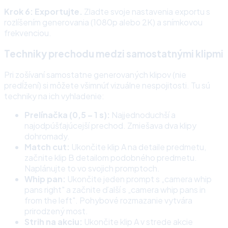
Krok 6: Exportujte.
Zladte svoje nastavenia exportu s
rozlíšením generovania (1080p alebo 2K) a snímkovou
frekvenciou.
Techniky prechodu medzi samostatnými klipmi
Pri zošívaní samostatne generovaných klipov (nie
predĺžení) si môžete všimnúť vizuálne nespojitosti. Tu sú
techniky na ich vyhladenie:
Prelínačka (0,5 – 1 s):
Najjednoduchší a
najodpúšťajúcejší prechod. Zmiešava dva klipy
dohromady.
Match cut:
Ukončite klip A na detaile predmetu,
začnite klip B detailom podobného predmetu.
Naplánujte to vo svojich promptoch.
Whip pan:
Ukončite jeden prompt s „camera whip
pans right" a začnite ďalší s „camera whip pans in
from the left". Pohybové rozmazanie vytvára
prirodzený most.
Strih na akciu:
Ukončite klip A v strede akcie