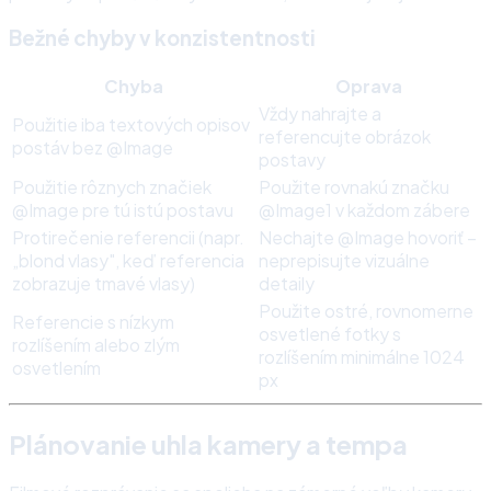
Bežné chyby v konzistentnosti
Chyba
Oprava
Vždy nahrajte a
Použitie iba textových opisov
referencujte obrázok
postáv bez @Image
postavy
Použitie rôznych značiek
Použite rovnakú značku
@Image pre tú istú postavu
@Image1 v každom zábere
Protirečenie referencii (napr.
Nechajte @Image hovoriť –
„blond vlasy", keď referencia
neprepisujte vizuálne
zobrazuje tmavé vlasy)
detaily
Použite ostré, rovnomerne
Referencie s nízkym
osvetlené fotky s
rozlíšením alebo zlým
rozlíšením minimálne 1024
osvetlením
px
Plánovanie uhla kamery a tempa