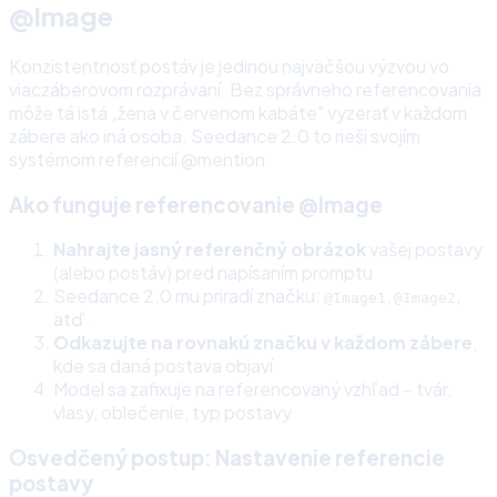
@Image
Konzistentnosť postáv je jedinou najväčšou výzvou vo
viaczáberovom rozprávaní. Bez správneho referencovania
môže tá istá „žena v červenom kabáte" vyzerať v každom
zábere ako iná osoba. Seedance 2.0 to rieši svojím
systémom referencií @mention.
Ako funguje referencovanie @Image
Nahrajte jasný referenčný obrázok
vašej postavy
(alebo postáv) pred napísaním promptu
Seedance 2.0 mu priradí značku:
,
,
@Image1
@Image2
atď.
Odkazujte na rovnakú značku v každom zábere
,
kde sa daná postava objaví
Model sa zafixuje na referencovaný vzhľad – tvár,
vlasy, oblečenie, typ postavy
Osvedčený postup: Nastavenie referencie
postavy