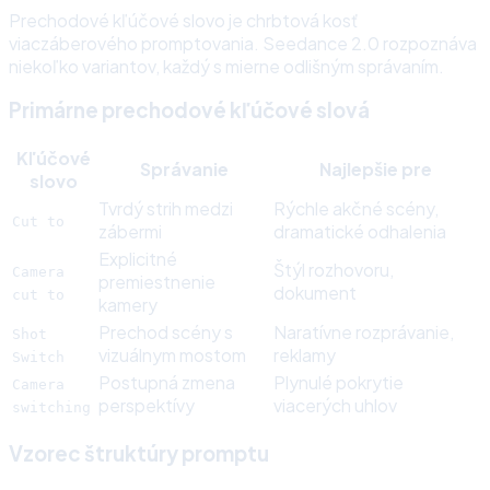
Prechodové kľúčové slovo je chrbtová kosť
viaczáberového promptovania. Seedance 2.0 rozpoznáva
niekoľko variantov, každý s mierne odlišným správaním.
Primárne prechodové kľúčové slová
Kľúčové
Správanie
Najlepšie pre
slovo
Tvrdý strih medzi
Rýchle akčné scény,
Cut to
zábermi
dramatické odhalenia
Explicitné
Štýl rozhovoru,
Camera
premiestnenie
dokument
cut to
kamery
Prechod scény s
Naratívne rozprávanie,
Shot
vizuálnym mostom
reklamy
Switch
Postupná zmena
Plynulé pokrytie
Camera
perspektívy
viacerých uhlov
switching
Vzorec štruktúry promptu