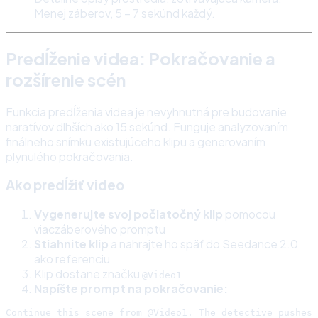
Menej záberov, 5 – 7 sekúnd každý.
Predĺženie videa: Pokračovanie a
rozšírenie scén
Funkcia predĺženia videa je nevyhnutná pre budovanie
naratívov dlhších ako 15 sekúnd. Funguje analyzovaním
finálneho snímku existujúceho klipu a generovaním
plynulého pokračovania.
Ako predĺžiť video
Vygenerujte svoj počiatočný klip
pomocou
viaczáberového promptu
Stiahnite klip
a nahrajte ho späť do Seedance 2.0
ako referenciu
Klip dostane značku
@Video1
Napíšte prompt na pokračovanie:
Continue this scene from @Video1. The detective pushes 