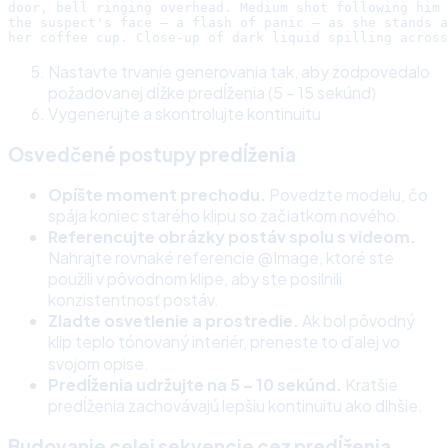
door, bell ringing overhead. Medium shot following him 
the suspect's face — a flash of panic — as she stands a
Nastavte trvanie generovania tak, aby zodpovedalo
požadovanej dĺžke predĺženia (5 – 15 sekúnd)
Vygenerujte a skontrolujte kontinuitu
Osvedčené postupy predĺženia
Opíšte moment prechodu.
Povedzte modelu, čo
spája koniec starého klipu so začiatkom nového.
Referencujte obrázky postáv spolu s videom.
Nahrajte rovnaké referencie @Image, ktoré ste
použili v pôvodnom klipe, aby ste posilnili
konzistentnosť postáv.
Zladte osvetlenie a prostredie.
Ak bol pôvodný
klip teplo tónovaný interiér, prenestе to ďalej vo
svojom opise.
Predĺženia udržujte na 5 – 10 sekúnd.
Kratšie
predĺženia zachovávajú lepšiu kontinuitu ako dlhšie.
Budovanie celej sekvencie cez predĺženia