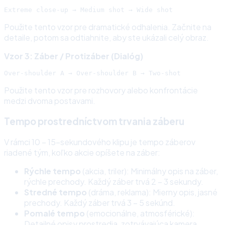
Použite tento vzor pre dramatické odhalenia. Začnite na
detaile, potom sa odtiahnite, aby ste ukázali celý obraz.
Vzor 3: Záber / Protizáber (Dialóg)
Použite tento vzor pre rozhovory alebo konfrontácie
medzi dvoma postavami.
Tempo prostredníctvom trvania záberu
V rámci 10 – 15-sekundového klipu je tempo záberov
riadené tým, koľko akcie opíšete na záber:
Rýchle tempo
(akcia, triler): Minimálny opis na záber,
rýchle prechody. Každý záber trvá 2 – 3 sekundy.
Stredné tempo
(dráma, reklama): Mierny opis, jasné
prechody. Každý záber trvá 3 – 5 sekúnd.
Pomalé tempo
(emocionálne, atmosférické):
Detailné opisy prostredia, zotrvávajúca kamera.