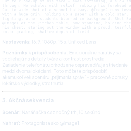
Cut to close-up of his face — eyes softening, a slow sm
through. He exhales with relief, rubbing his forehead w
Cut to wide shot of a school hallway. @Image2 runs towa
with a huge grin, holding up a paper with a gold star. 
lighting, other students blurred in background. Shot Sw
@Image1 at the kitchen table, now standing, holding the
his chest, staring out the window with a proud, tearful
Nastavenia:
16:9, 1080p, 15 s, Unfixed Lens
Poznámky k prispôsobeniu:
Emocionálne naratívy sa
spoliehajú na detaily tváre a kontrast prostredia.
Zariadenie telefonátu prirodzene ospravedlňuje striedanie
medzi dvoma lokáciami. Toto môžete prispôsobiť
akémukoľvek scenáru „prijímania správ" – pracovné ponuky,
lekárske výsledky, stretnutia.
3. Akčná sekvencia
Scenár:
Naháňačka cez nočný trh, 10 sekúnd.
Nahrať:
Protagonista ako @Image1.