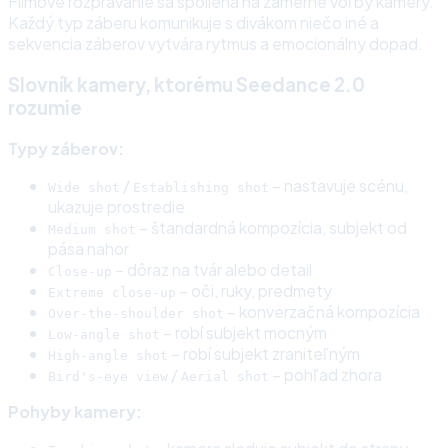
Filmové rozprávanie sa spolieha na zámerné voľby kamery.
Každý typ záberu komunikuje s divákom niečo iné a
sekvencia záberov vytvára rytmus a emocionálny dopad.
Slovník kamery, ktorému Seedance 2.0
rozumie
Typy záberov:
/
– nastavuje scénu,
Wide shot
Establishing shot
ukazuje prostredie
– štandardná kompozícia, subjekt od
Medium shot
pása nahor
– dôraz na tvár alebo detail
Close-up
– oči, ruky, predmety
Extreme close-up
– konverzačná kompozícia
Over-the-shoulder shot
– robí subjekt mocným
Low-angle shot
– robí subjekt zraniteľným
High-angle shot
/
– pohľad zhora
Bird's-eye view
Aerial shot
Pohyby kamery: