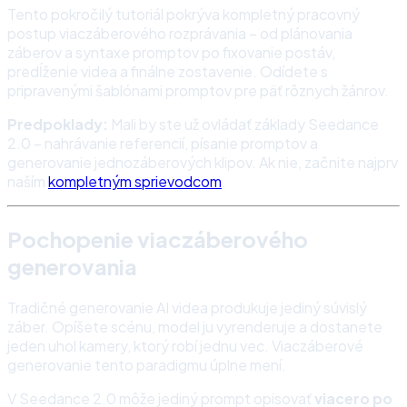
Tento pokročilý tutoriál pokrýva kompletný pracovný
postup viaczáberového rozprávania – od plánovania
záberov a syntaxe promptov po fixovanie postáv,
predĺženie videa a finálne zostavenie. Odídete s
pripravenými šablónami promptov pre päť rôznych žánrov.
Predpoklady:
Mali by ste už ovládať základy Seedance
2.0 – nahrávanie referencií, písanie promptov a
generovanie jednozáberových klipov. Ak nie, začnite najprv
naším
kompletným sprievodcom
.
Pochopenie viaczáberového
generovania
Tradičné generovanie AI videa produkuje jediný súvislý
záber. Opíšete scénu, model ju vyrenderuje a dostanete
jeden uhol kamery, ktorý robí jednu vec. Viaczáberové
generovanie tento paradigmu úplne mení.
V Seedance 2.0 môže jediný prompt opisovať
viacero po