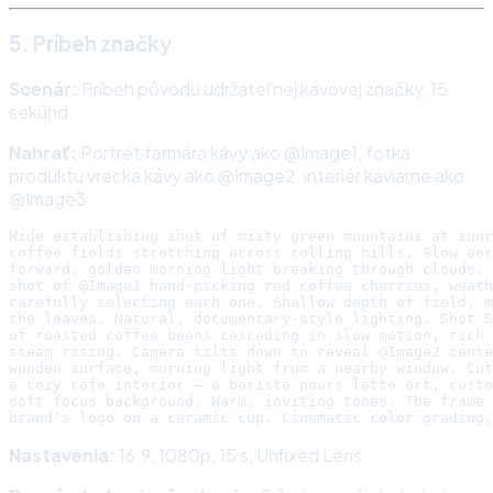
5. Príbeh značky
Scenár:
Príbeh pôvodu udržateľnej kávovej značky, 15
sekúnd.
Nahrať:
Portrét farmára kávy ako @Image1, fotka
produktu vrecka kávy ako @Image2, interiér kaviarne ako
@Image3.
Wide establishing shot of misty green mountains at sunr
coffee fields stretching across rolling hills. Slow aer
forward, golden morning light breaking through clouds. 
shot of @Image1 hand-picking red coffee cherries, weath
carefully selecting each one. Shallow depth of field, m
the leaves. Natural, documentary-style lighting. Shot S
of roasted coffee beans cascading in slow motion, rich 
steam rising. Camera tilts down to reveal @Image2 cente
wooden surface, morning light from a nearby window. Cut
a cozy cafe interior — a barista pours latte art, custo
soft focus background. Warm, inviting tones. The frame 
Nastavenia:
16:9, 1080p, 15 s, Unfixed Lens