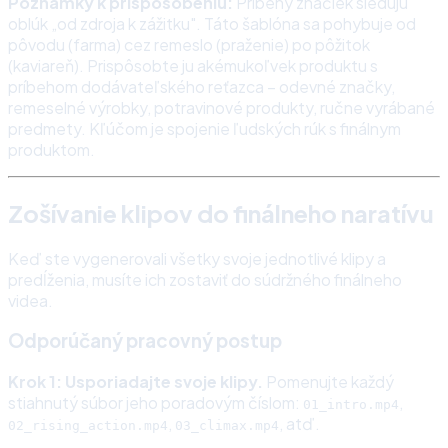
Poznámky k prispôsobeniu:
Príbehy značiek sledujú
oblúk „od zdroja k zážitku". Táto šablóna sa pohybuje od
pôvodu (farma) cez remeslo (praženie) po pôžitok
(kaviareň). Prispôsobte ju akémukoľvek produktu s
príbehom dodávateľského reťazca – odevné značky,
remeselné výrobky, potravinové produkty, ručne vyrábané
predmety. Kľúčom je spojenie ľudských rúk s finálnym
produktom.
Zošívanie klipov do finálneho naratívu
Keď ste vygenerovali všetky svoje jednotlivé klipy a
predĺženia, musíte ich zostaviť do súdržného finálneho
videa.
Odporúčaný pracovný postup
Krok 1: Usporiadajte svoje klipy.
Pomenujte každý
stiahnutý súbor jeho poradovým číslom:
,
01_intro.mp4
,
, atď.
02_rising_action.mp4
03_climax.mp4