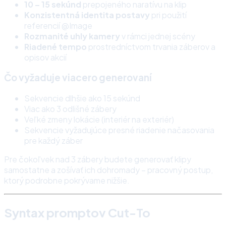
10 – 15 sekúnd
prepojeného naratívu na klip
Konzistentná identita postavy
pri použití
referencií @Image
Rozmanité uhly kamery
v rámci jednej scény
Riadené tempo
prostredníctvom trvania záberov a
opisov akcií
Čo vyžaduje viacero generovaní
Sekvencie dlhšie ako 15 sekúnd
Viac ako 3 odlišné zábery
Veľké zmeny lokácie (interiér na exteriér)
Sekvencie vyžadujúce presné riadenie načasovania
pre každý záber
Pre čokoľvek nad 3 zábery budete generovať klipy
samostatne a zošívať ich dohromady – pracovný postup,
ktorý podrobne pokrývame nižšie.
Syntax promptov Cut-To