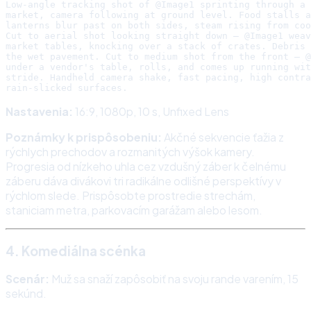
Low-angle tracking shot of @Image1 sprinting through a 
market, camera following at ground level. Food stalls a
lanterns blur past on both sides, steam rising from coo
Cut to aerial shot looking straight down — @Image1 weav
market tables, knocking over a stack of crates. Debris 
the wet pavement. Cut to medium shot from the front — @
under a vendor's table, rolls, and comes up running wit
stride. Handheld camera shake, fast pacing, high contra
Nastavenia:
16:9, 1080p, 10 s, Unfixed Lens
Poznámky k prispôsobeniu:
Akčné sekvencie ťažia z
rýchlych prechodov a rozmanitých výšok kamery.
Progresia od nízkeho uhla cez vzdušný záber k čelnému
záberu dáva divákovi tri radikálne odlišné perspektívy v
rýchlom slede. Prispôsobte prostredie strechám,
staniciam metra, parkovacím garážam alebo lesom.
4. Komediálna scénka
Scenár:
Muž sa snaží zapôsobiť na svoju rande varením, 15
sekúnd.