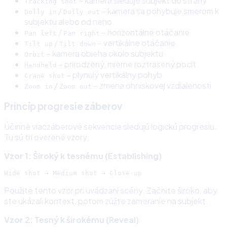
– kamera sleduje subjekt do strany
Tracking shot
/
– kamera sa pohybuje smerom k
Dolly in
Dolly out
subjektu alebo od neho
/
– horizontálne otáčanie
Pan left
Pan right
/
– vertikálne otáčanie
Tilt up
Tilt down
– kamera obieha okolo subjektu
Orbit
– prirodzený, mierne roztrasený pocit
Handheld
– plynulý vertikálny pohyb
Crane shot
/
– zmena ohniskovej vzdialenosti
Zoom in
Zoom out
Princíp progresie záberov
Účinné viaczáberové sekvencie sledujú logickú progresiu.
Tu sú tri overené vzory:
Vzor 1: Široký k tesnému (Establishing)
Použite tento vzor pri uvádzaní scény. Začnite široko, aby
ste ukázali kontext, potom zúžte zameranie na subjekt.
Vzor 2: Tesný k širokému (Reveal)