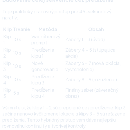
Tu je praktický pracovný postup pre 45-sekundový
naratív:
Klip
Trvanie
Metóda
Obsah
Klip
Viaczáberový
10 s
Zábery 1 – 3 (úvod)
1
prompt
Klip
Predĺženie
Zábery 4 – 5 (stúpajúca
10 s
2
klipu 1
akcia)
Klip
Nové
Zábery 6 – 7 (nová lokácia,
10 s
3
generovanie
vyvrcholenie)
Klip
Predĺženie
10 s
Zábery 8 – 9 (rozuzlenie)
4
klipu 3
Klip
Predĺženie
Finálny záber (záverečný
5 s
5
klipu 4
obraz)
Všimnite si, že klipy 1 – 2 sú prepojené cez predĺženie, klip 3
začína nanovo kvôli zmene lokácie a klipy 3 – 5 sú reťazené
predĺženia. Tento hybridný prístup vám dáva najlepšiu
rovnováhu kontinuity a tvorivej kontroly.