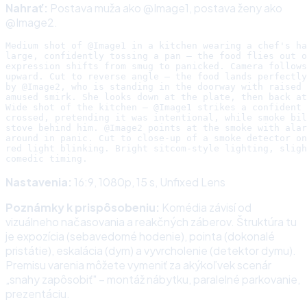
Nahrať:
Postava muža ako @Image1, postava ženy ako
@Image2.
Medium shot of @Image1 in a kitchen wearing a chef's ha
large, confidently tossing a pan — the food flies out o
expression shifts from smug to panicked. Camera follows
upward. Cut to reverse angle — the food lands perfectly
by @Image2, who is standing in the doorway with raised 
amused smirk. She looks down at the plate, then back at
Wide shot of the kitchen — @Image1 strikes a confident 
crossed, pretending it was intentional, while smoke bil
stove behind him. @Image2 points at the smoke with alar
around in panic. Cut to close-up of a smoke detector on
red light blinking. Bright sitcom-style lighting, sligh
Nastavenia:
16:9, 1080p, 15 s, Unfixed Lens
Poznámky k prispôsobeniu:
Komédia závisí od
vizuálneho načasovania a reakčných záberov. Štruktúra tu
je expozícia (sebavedomé hodenie), pointa (dokonalé
pristátie), eskalácia (dym) a vyvrcholenie (detektor dymu).
Premisu varenia môžete vymeniť za akýkoľvek scenár
„snahy zapôsobiť" – montáž nábytku, paralelné parkovanie,
prezentáciu.