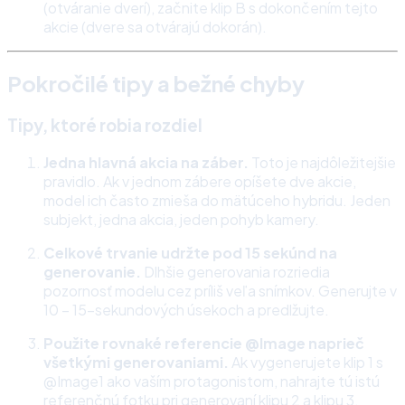
(otváranie dverí), začnite klip B s dokončením tejto
akcie (dvere sa otvárajú dokorán).
Pokročilé tipy a bežné chyby
Tipy, ktoré robia rozdiel
Jedna hlavná akcia na záber.
Toto je najdôležitejšie
pravidlo. Ak v jednom zábere opíšete dve akcie,
model ich často zmieša do mätúceho hybridu. Jeden
subjekt, jedna akcia, jeden pohyb kamery.
Celkové trvanie udržte pod 15 sekúnd na
generovanie.
Dlhšie generovania rozriedia
pozornosť modelu cez príliš veľa snímkov. Generujte v
10 – 15-sekundových úsekoch a predlžujte.
Použite rovnaké referencie @Image naprieč
všetkými generovaniami.
Ak vygenerujete klip 1 s
@Image1 ako vaším protagonistom, nahrajte tú istú
referenčnú fotku pri generovaní klipu 2 a klipu 3.