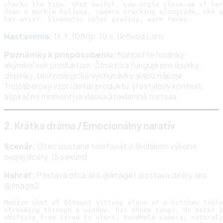
checks the time. Shot Switch. Low-angle close-up of her
down a marble hallway, camera tracking alongside, the w
Nastavenia:
16:9, 1080p, 10 s, Unfixed Lens
Poznámky k prispôsobeniu:
Nahraďte hodinky
akýmkoľvek produktom. Štruktúra funguje pre šperky,
doplnky, technologické vychytávky alebo nápoje.
Trojzáberový vzor (detail produktu, lifestylový kontext,
ašpiračný moment) je klasická reklamná formula.
2. Krátka dráma / Emocionálny naratív
Scenár:
Otec dostane telefonát o školskom výkone
svojej dcéry, 15 sekúnd.
Nahrať:
Postava otca ako @Image1, postava dcéry ako
@Image2.
Medium shot of @Image1 sitting alone at a kitchen table
streaming through a window. His phone rings. He picks i
shifting from tired to alert. Handheld camera, naturali