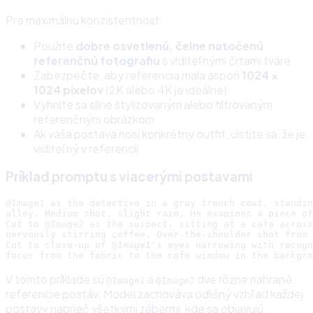
Pre maximálnu konzistentnosť:
Použite
dobre osvetlenú, čelne natočenú
referenčnú fotografiu
s viditeľnými črtami tváre
Zabezpečte, aby referencia mala aspoň
1024 ×
1024 pixelov
(2K alebo 4K je ideálne)
Vyhnite sa silne štylizovaným alebo filtrovaným
referenčným obrázkom
Ak vaša postava nosí konkrétny outfit, uistite sa, že je
viditeľný v referencii
Príklad promptu s viacerými postavami
@Image1 as the detective in a gray trench coat, standin
alley. Medium shot, slight rain. He examines a piece of
Cut to @Image2 as the suspect, sitting at a cafe across
nervously stirring coffee. Over-the-shoulder shot from 
Cut to close-up of @Image1's eyes narrowing with recogn
V tomto príklade sú
a
dve rôzne nahrané
@Image1
@Image2
referencie postáv. Model zachováva odlišný vzhľad každej
postavy naprieč všetkými zábermi, kde sa objavujú.