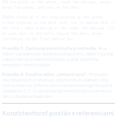
Zle:
She picks up the phone, reads the message, gasps,
drops the phone, and runs to the door.
Dobre:
Close-up of her hand picking up the phone,
screen glowing in the dark room. Cut to medium shot of
her face — eyes widening as she reads the message. Cut
to wide shot as she bolts toward the door, phone
clattering to the floor behind her.
Pravidlo 3: Zachovajte kontinuitu prostredia.
Ak je
záber 1 zasadený do daždivej nočnej scény, záber 2 by mal
odkazovať na rovnaké prostredie, pokiaľ explicitne
neopíšete zmenu lokácie.
Pravidlo 4: Použite režim „Unfixed Lens".
Pri použití
viaczáberových promptov s opismi pohybu kamery vždy
zvoľte možnosť Unfixed Lens v nastaveniach generovania
Seedance 2.0. To umožňuje dynamickú prácu s kamerou v
rámci záberov a medzi nimi.
Konzistentnosť postáv s referenciami