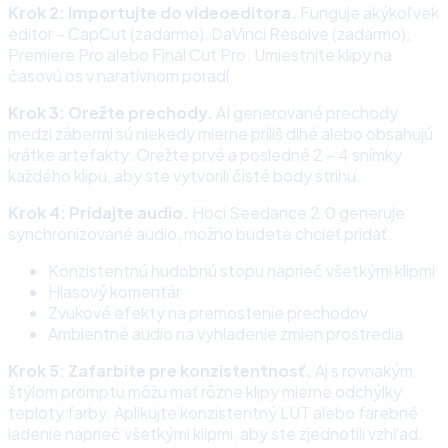
Krok 2: Importujte do videoeditora.
Funguje akýkoľvek
editor – CapCut (zadarmo), DaVinci Resolve (zadarmo),
Premiere Pro alebo Final Cut Pro. Umiestnite klipy na
časovú os v naratívnom poradí.
Krok 3: Orežte prechody.
AI generované prechody
medzi zábermi sú niekedy mierne príliš dlhé alebo obsahujú
krátke artefakty. Orežte prvé a posledné 2 – 4 snímky
každého klipu, aby ste vytvorili čisté body strihu.
Krok 4: Pridajte audio.
Hoci Seedance 2.0 generuje
synchronizované audio, možno budete chcieť pridať:
Konzistentnú hudobnú stopu naprieč všetkými klipmi
Hlasový komentár
Zvukové efekty na premostenie prechodov
Ambientné audio na vyhladenie zmien prostredia
Krok 5: Zafarbite pre konzistentnosť.
Aj s rovnakým
štýlom promptu môžu mať rôzne klipy mierne odchýlky
teploty farby. Aplikujte konzistentný LUT alebo farebné
ladenie naprieč všetkými klipmi, aby ste zjednotili vzhľad.