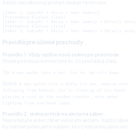
Každý viaczáberový prompt sleduje tento vzor:
[Záber 1: Subjekt + Akcia + Smer kamery]

[Prechodové kľúčové slovo]

[Záber 2: Subjekt + Akcia + Smer kamery + Detaily novej
[Prechodové kľúčové slovo]

Pravidlá pre účinné prechody
Pravidlo 1: Vždy opíšte novú scénu po prechode.
Model potrebuje kontext pre to, čo prichádza ďalej.
Zle:
A man walks into a bar. Cut to. He sits down.
Dobre:
A man walks into a dimly lit bar, medium shot
following from behind. Cut to close-up of his hands
placing a coin on the wooden counter, warm amber
lighting from overhead lamps.
Pravidlo 2: Jedna primárna akcia na záber.
Nepreťažujte jeden záber viacerými akciami. Každý záber
by mal mať jeden jasný subjekt, ktorý robí jednu jasnú vec.