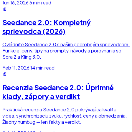
Jun 16, 2026
6 min read
📄
Seedance 2.0: Kompletný
sprievodca (2026)
Ovládnite Seedance 2.0 s naším podrobným sprievodcom.
Funkcie, ceny, tipy na prompty, návody a porovnania so
Sora 2 a Kling 3.0.
Feb 11, 2026
14 min read
📄
Recenzia Seedance 2.0: Úprimné
klady, zápory a verdikt
Praktická recenzia Seedance 2.0 pokrývajúca kvalitu
videa, synchronizáciu zvuku, rýchlosť, ceny a obmedzenia.
Žiadny humbug — len fakty a verdikt.