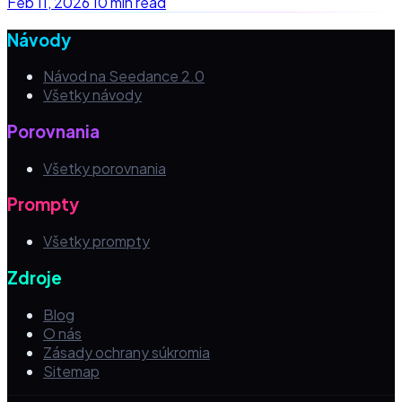
Feb 11, 2026
10 min read
Návody
Návod na Seedance 2.0
Všetky návody
Porovnania
Všetky porovnania
Prompty
Všetky prompty
Zdroje
Blog
O nás
Zásady ochrany súkromia
Sitemap