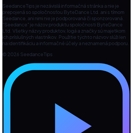
SeedanceTips je nezávislá informačná stránka a nie je
prepojená so spoločnosťou ByteDance Ltd. ani s tímom
Seedance, ani nimi nie je podporovaná či sponzorovaná.
"Seedance" je názov produktu spoločnosti ByteDance
Ltd. Všetky názvy produktov, logá a značky sú majetkom
ich príslušných vlastníkov. Použitie týchto názvov slúži len
na identifikáciu a informačné účely a neznamená podporu.
© 2026 SeedanceTips