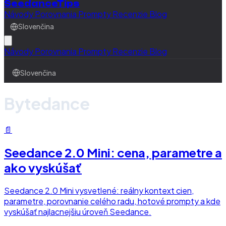
SeedanceTips
Návody
Porovnania
Prompty
Recenzie
Blog
Slovenčina
Návody
Porovnania
Prompty
Recenzie
Blog
Slovenčina
Bytedance
📄
Seedance 2.0 Mini: cena, parametre a
ako vyskúšať
Seedance 2.0 Mini vysvetlené: reálny kontext cien,
parametre, porovnanie celého radu, hotové prompty a kde
vyskúšať najlacnejšiu úroveň Seedance.