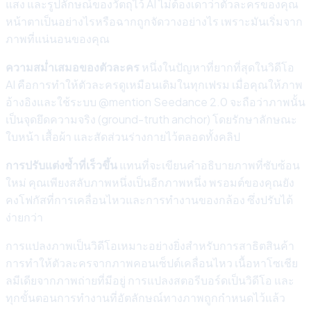
แสง และรูปลักษณ์ของวัตถุไว้ AI ไม่ต้องเดาว่าตัวละครของคุณ
หน้าตาเป็นอย่างไรหรือฉากถูกจัดวางอย่างไร เพราะมันเริ่มจาก
ภาพที่แน่นอนของคุณ
ความสม่ำเสมอของตัวละคร
หนึ่งในปัญหาที่ยากที่สุดในวิดีโอ
AI คือการทำให้ตัวละครดูเหมือนเดิมในทุกเฟรม เมื่อคุณให้ภาพ
อ้างอิงและใช้ระบบ @mention Seedance 2.0 จะถือว่าภาพนั้น
เป็นจุดยึดความจริง (ground-truth anchor) โดยรักษาลักษณะ
ใบหน้า เสื้อผ้า และสัดส่วนร่างกายไว้ตลอดทั้งคลิป
การปรับแต่งซ้ำที่เร็วขึ้น
แทนที่จะเขียนคำอธิบายภาพที่ซับซ้อน
ใหม่ คุณเพียงสลับภาพหนึ่งเป็นอีกภาพหนึ่ง พรอมต์ของคุณยัง
คงโฟกัสที่การเคลื่อนไหวและการทำงานของกล้อง ซึ่งปรับได้
ง่ายกว่า
การแปลงภาพเป็นวิดีโอเหมาะอย่างยิ่งสำหรับการสาธิตสินค้า
การทำให้ตัวละครจากภาพคอนเซ็ปต์เคลื่อนไหว เนื้อหาโซเชีย
ลมีเดียจากภาพถ่ายที่มีอยู่ การแปลงสตอรีบอร์ดเป็นวิดีโอ และ
ทุกขั้นตอนการทำงานที่อัตลักษณ์ทางภาพถูกกำหนดไว้แล้ว