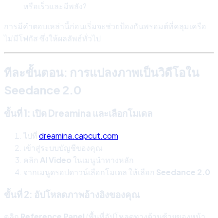
หรือเร็วและมีพลัง?
การมีคำตอบเหล่านี้ก่อนเริ่มจะช่วยป้องกันพรอมต์ที่คลุมเครือ
ไม่มีโฟกัส ซึ่งให้ผลลัพธ์ทั่วไป
ทีละขั้นตอน: การแปลงภาพเป็นวิดีโอใน
Seedance 2.0
ขั้นที่ 1: เปิด Dreamina และเลือกโมเดล
ไปที่
dreamina.capcut.com
เข้าสู่ระบบบัญชีของคุณ
คลิก
AI Video
ในเมนูนำทางหลัก
จากเมนูดรอปดาวน์เลือกโมเดล ให้เลือก
Seedance 2.0
ขั้นที่ 2: อัปโหลดภาพอ้างอิงของคุณ
คลิก
Reference Panel
(พื้นที่อัปโหลดทางด้านซ้ายของหน้า