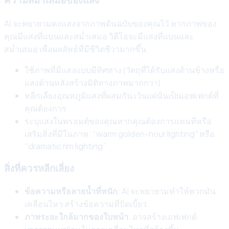
AI จะพยายามคงแสงจากภาพต้นฉบับของคุณไว้ หากภาพของ
คุณมีแสงที่แบนและสม่ำเสมอ วิดีโอจะมีแสงที่แบนและ
สม่ำเสมอ เพื่อผลลัพธ์ที่มีชีวิตชีวามากขึ้น
ใช้ภาพที่มีแสงแบบมีทิศทาง (วัตถุที่ได้รับแสงด้านข้างหรือ
แสงด้านหลังสร้างมิติทางภาพมากกว่า)
หลีกเลี่ยงอุณหภูมิแสงที่ผสมกัน เว้นแต่นั่นเป็นเอฟเฟกต์ที่
คุณต้องการ
ระบุแสงในพรอมต์ของคุณหากคุณต้องการแทนที่หรือ
เสริมสิ่งที่มีในภาพ: “warm golden-hour lighting” หรือ
“dramatic rim lighting”
สิ่งที่ควรหลีกเลี่ยง
ข้อความหรือลายน้ำที่หนัก
: AI จะพยายามทำให้พวกมัน
เคลื่อนไหว สร้างข้อความที่บิดเบี้ยว
ภาพระยะใกล้มากของใบหน้า
: อาจสร้างเอฟเฟกต์