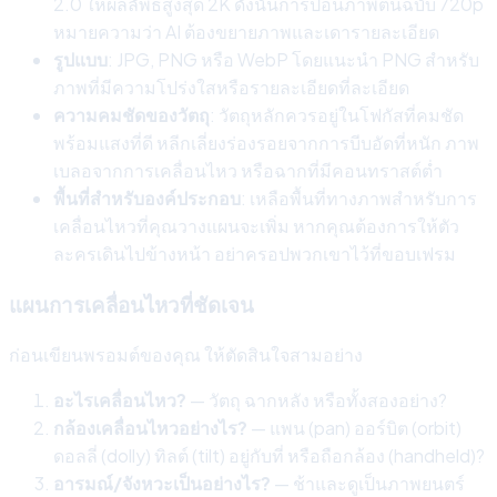
2.0 ให้ผลลัพธ์สูงสุด 2K ดังนั้นการป้อนภาพต้นฉบับ 720p
หมายความว่า AI ต้องขยายภาพและเดารายละเอียด
รูปแบบ
: JPG, PNG หรือ WebP โดยแนะนำ PNG สำหรับ
ภาพที่มีความโปร่งใสหรือรายละเอียดที่ละเอียด
ความคมชัดของวัตถุ
: วัตถุหลักควรอยู่ในโฟกัสที่คมชัด
พร้อมแสงที่ดี หลีกเลี่ยงร่องรอยจากการบีบอัดที่หนัก ภาพ
เบลอจากการเคลื่อนไหว หรือฉากที่มีคอนทราสต์ต่ำ
พื้นที่สำหรับองค์ประกอบ
: เหลือพื้นที่ทางภาพสำหรับการ
เคลื่อนไหวที่คุณวางแผนจะเพิ่ม หากคุณต้องการให้ตัว
ละครเดินไปข้างหน้า อย่าครอปพวกเขาไว้ที่ขอบเฟรม
แผนการเคลื่อนไหวที่ชัดเจน
ก่อนเขียนพรอมต์ของคุณ ให้ตัดสินใจสามอย่าง
อะไรเคลื่อนไหว?
— วัตถุ ฉากหลัง หรือทั้งสองอย่าง?
กล้องเคลื่อนไหวอย่างไร?
— แพน (pan) ออร์บิต (orbit)
ดอลลี่ (dolly) ทิลต์ (tilt) อยู่กับที่ หรือถือกล้อง (handheld)?
อารมณ์/จังหวะเป็นอย่างไร?
— ช้าและดูเป็นภาพยนตร์