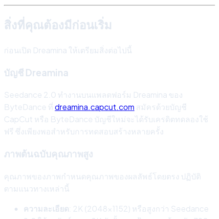
สิ่งที่คุณต้องมีก่อนเริ่ม
ก่อนเปิด Dreamina ให้เตรียมสิ่งต่อไปนี้
บัญชี Dreamina
Seedance 2.0 ทำงานบนแพลตฟอร์ม Dreamina ของ
ByteDance ที่
dreamina.capcut.com
สมัครด้วยบัญชี
CapCut หรือ ByteDance บัญชีใหม่จะได้รับเครดิตทดลองใช้
ฟรี ซึ่งเพียงพอสำหรับการทดสอบสร้างหลายครั้ง
ภาพต้นฉบับคุณภาพสูง
คุณภาพของภาพกำหนดคุณภาพของผลลัพธ์โดยตรง ปฏิบัติ
ตามแนวทางเหล่านี้
ความละเอียด
: 2K (2048x1152) หรือสูงกว่า Seedance