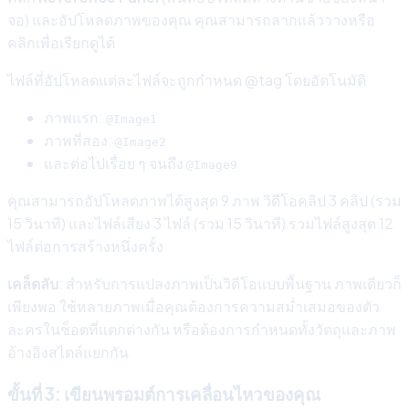
จอ) และอัปโหลดภาพของคุณ คุณสามารถลากแล้ววางหรือ
คลิกเพื่อเรียกดูได้
ไฟล์ที่อัปโหลดแต่ละไฟล์จะถูกกำหนด @tag โดยอัตโนมัติ
ภาพแรก:
@Image1
ภาพที่สอง:
@Image2
และต่อไปเรื่อย ๆ จนถึง
@Image9
คุณสามารถอัปโหลดภาพได้สูงสุด 9 ภาพ วิดีโอคลิป 3 คลิป (รวม
15 วินาที) และไฟล์เสียง 3 ไฟล์ (รวม 15 วินาที) รวมไฟล์สูงสุด 12
ไฟล์ต่อการสร้างหนึ่งครั้ง
เคล็ดลับ
: สำหรับการแปลงภาพเป็นวิดีโอแบบพื้นฐาน ภาพเดียวก็
เพียงพอ ใช้หลายภาพเมื่อคุณต้องการความสม่ำเสมอของตัว
ละครในช็อตที่แตกต่างกัน หรือต้องการกำหนดทั้งวัตถุและภาพ
อ้างอิงสไตล์แยกกัน
ขั้นที่ 3: เขียนพรอมต์การเคลื่อนไหวของคุณ