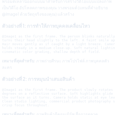
พรอมต์เหล่านี้ออกแบบมาสำหรับการสร้างวิดีโอแบบแปลงภาพ
เป็นวิดีโอ อัปโหลดภาพของคุณ วางพรอมต์ (แทนที่คำอธิบาย
@Image1 ด้วยวัตถุจริงของคุณ) แล้วสร้าง
ตัวอย่างที่ 1: การทำให้ภาพบุคคลเคลื่อนไหว
@Image1 as the first frame. The person blinks naturally
turns their head slightly to the left. A faint smile ap
Hair moves gently as if caught by a light breeze. Camer
holds steady in a medium close-up. Soft natural lightin
เหมาะที่สุดสำหรับ
: ภาพถ่ายศีรษะ ภาพโปรไฟล์ ภาพบุคคลตัว
ละคร
ตัวอย่างที่ 2: การหมุนนำเสนอสินค้า
@Image1 as the first frame. The product slowly rotates 
degrees on a reflective surface. Soft highlights glide 
the surface as it turns. Camera holds static at eye lev
Clean studio lighting, commercial product photography s
เหมาะที่สุดสำหรับ
: ภาพสินค้าอีคอมเมิร์ซ สื่อการตลาด