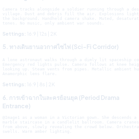
Camera tracks alongside a soldier running through a des
village. Dust and debris fill the air. Explosions light
the background. Handheld camera shake. Muted, desaturat
Settings:
16:9 | 12s | 2K
5. ทางเดินยานอวกาศไซไฟ (Sci-Fi Corridor)
A lone astronaut walks through a dimly lit spaceship co
Emergency red lights pulse. Camera follows at knee heig
looking up. Steam vents from pipes. Metallic ambient hu
Settings:
16:9 | 8s | 2K
6. การเข้าฉากในละครย้อนยุค (Period Drama
Entrance)
@Image1 as a woman in a Victorian gown. She descends a 
marble staircase in a candlelit ballroom. Camera cranes
from above, slowly revealing the crowd below. Orchestra