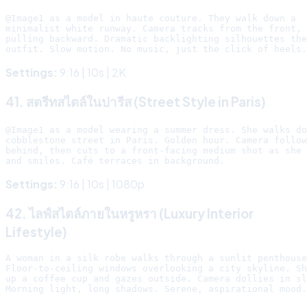
@Image1 as a model in haute couture. They walk down a

minimalist white runway. Camera tracks from the front,

pulling backward. Dramatic backlighting silhouettes the

Settings:
9:16 | 10s | 2K
41. สตรีทสไตล์ในปารีส (Street Style in Paris)
@Image1 as a model wearing a summer dress. She walks do
cobblestone street in Paris. Golden hour. Camera follow
behind, then cuts to a front-facing medium shot as she 
Settings:
9:16 | 10s | 1080p
42. ไลฟ์สไตล์ภายในหรูหรา (Luxury Interior
Lifestyle)
A woman in a silk robe walks through a sunlit penthouse
Floor-to-ceiling windows overlooking a city skyline. Sh
up a coffee cup and gazes outside. Camera dollies in sl