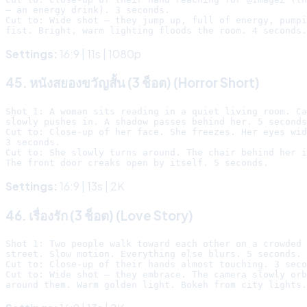
— an energy drink). 3 seconds.

Cut to: Wide shot — they jump up, full of energy, pumpi
Settings:
16:9 | 11s | 1080p
45. หนังสยองขวัญสั้น (3 ช็อต) (Horror Short)
Shot 1: A woman sits reading in a quiet living room. Ca
slowly pushes in. A shadow passes behind her. 5 seconds
Cut to: Close-up of her face. She freezes. Her eyes wid
3 seconds.

Cut to: She slowly turns around. The chair behind her i
Settings:
16:9 | 13s | 2K
46. เรื่องรัก (3 ช็อต) (Love Story)
Shot 1: Two people walk toward each other on a crowded 
street. Slow motion. Everything else blurs. 5 seconds.

Cut to: Close-up of their hands almost touching. 3 seco
Cut to: Wide shot — they embrace. The camera slowly orb