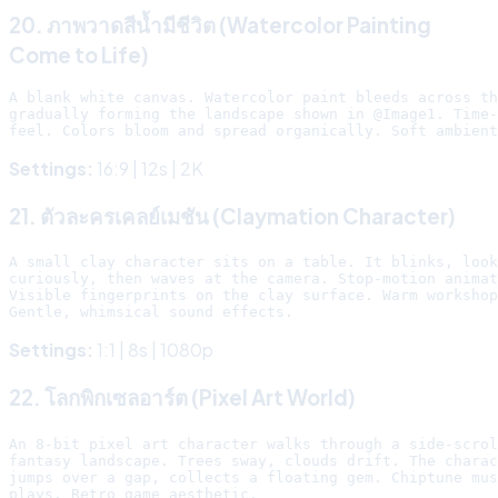
20. ภาพวาดสีน้ำมีชีวิต (Watercolor Painting
Come to Life)
A blank white canvas. Watercolor paint bleeds across th
gradually forming the landscape shown in @Image1. Time-
Settings:
16:9 | 12s | 2K
21. ตัวละครเคลย์เมชัน (Claymation Character)
A small clay character sits on a table. It blinks, look
curiously, then waves at the camera. Stop-motion animat
Visible fingerprints on the clay surface. Warm workshop
Settings:
1:1 | 8s | 1080p
22. โลกพิกเซลอาร์ต (Pixel Art World)
An 8-bit pixel art character walks through a side-scrol
fantasy landscape. Trees sway, clouds drift. The charac
jumps over a gap, collects a floating gem. Chiptune mus