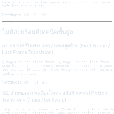
Camera pans across the space. Warm, inviting ambiance.

Settings:
16:9 | 10s | 2K
โบนัส: พร้อมท์เทคนิคขั้นสูง
51. ทรานซิชันเฟรมแรก / เฟรมสุดท้าย (First Frame /
Last Frame Transition)
@Image1 as the first frame. @Image2 as the last frame.

Smooth, continuous camera movement transitions between 
two scenes. 10 seconds. Slow dolly forward with natural

Settings:
16:9 | 10s | 2K
52. ถ่ายทอดการเคลื่อนไหว + สลับตัวละคร (Motion
Transfer + Character Swap)
Take the dance movement from @Video1 but replace the da
with @Image1. Maintain the same camera angles, timing, 