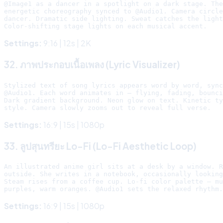
@Image1 as a dancer in a spotlight on a dark stage. The
energetic choreography synced to @Audio1. Camera circle
dancer. Dramatic side lighting. Sweat catches the light
Settings:
9:16 | 12s | 2K
32. ภาพประกอบเนื้อเพลง (Lyric Visualizer)
Stylized text of song lyrics appears word by word, sync
@Audio1. Each word animates in — flying, fading, bounci
Dark gradient background. Neon glow on text. Kinetic ty
Settings:
16:9 | 15s | 1080p
33. ลูปสุนทรียะ Lo-Fi (Lo-Fi Aesthetic Loop)
An illustrated anime girl sits at a desk by a window. R
outside. She writes in a notebook, occasionally looking
Steam rises from a coffee cup. Lo-fi color palette — mu
Settings:
16:9 | 15s | 1080p