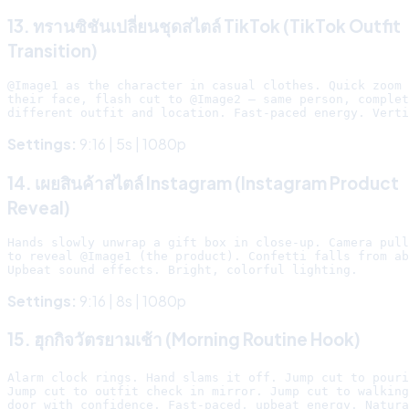
13. ทรานซิชันเปลี่ยนชุดสไตล์ TikTok (TikTok Outfit
Transition)
@Image1 as the character in casual clothes. Quick zoom 
their face, flash cut to @Image2 — same person, complet
Settings:
9:16 | 5s | 1080p
14. เผยสินค้าสไตล์ Instagram (Instagram Product
Reveal)
Hands slowly unwrap a gift box in close-up. Camera pull
to reveal @Image1 (the product). Confetti falls from ab
Settings:
9:16 | 8s | 1080p
15. ฮุกกิจวัตรยามเช้า (Morning Routine Hook)
Alarm clock rings. Hand slams it off. Jump cut to pouri
Jump cut to outfit check in mirror. Jump cut to walking