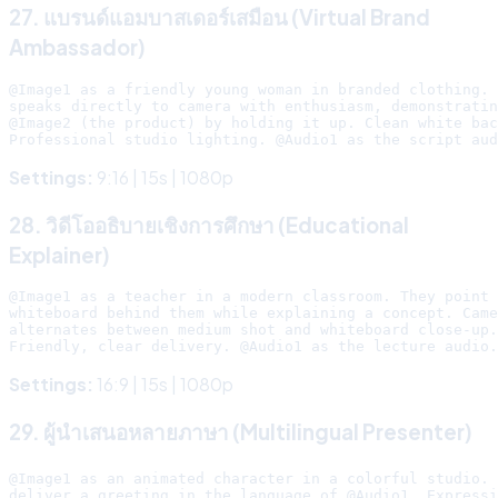
27. แบรนด์แอมบาสเดอร์เสมือน (Virtual Brand
Ambassador)
@Image1 as a friendly young woman in branded clothing. 
speaks directly to camera with enthusiasm, demonstratin
@Image2 (the product) by holding it up. Clean white bac
Settings:
9:16 | 15s | 1080p
28. วิดีโออธิบายเชิงการศึกษา (Educational
Explainer)
@Image1 as a teacher in a modern classroom. They point 
whiteboard behind them while explaining a concept. Came
alternates between medium shot and whiteboard close-up.

Settings:
16:9 | 15s | 1080p
29. ผู้นำเสนอหลายภาษา (Multilingual Presenter)
@Image1 as an animated character in a colorful studio. 
deliver a greeting in the language of @Audio1. Expressi