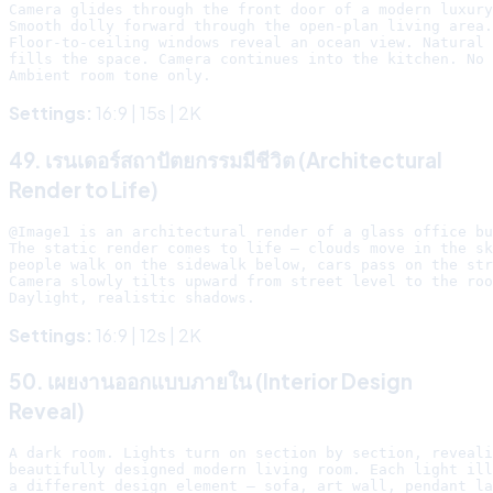
Camera glides through the front door of a modern luxury
Smooth dolly forward through the open-plan living area.

Floor-to-ceiling windows reveal an ocean view. Natural 
fills the space. Camera continues into the kitchen. No 
Settings:
16:9 | 15s | 2K
49. เรนเดอร์สถาปัตยกรรมมีชีวิต (Architectural
Render to Life)
@Image1 is an architectural render of a glass office bu
The static render comes to life — clouds move in the sk
people walk on the sidewalk below, cars pass on the str
Camera slowly tilts upward from street level to the roo
Settings:
16:9 | 12s | 2K
50. เผยงานออกแบบภายใน (Interior Design
Reveal)
A dark room. Lights turn on section by section, reveali
beautifully designed modern living room. Each light ill
a different design element — sofa, art wall, pendant la