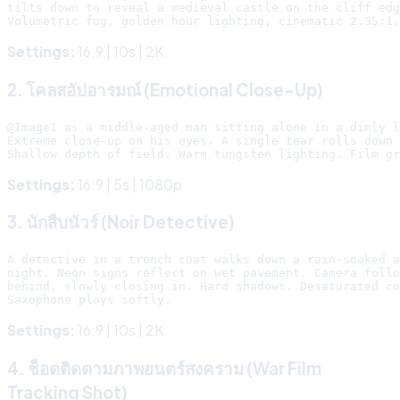
tilts down to reveal a medieval castle on the cliff edg
Settings:
16:9 | 10s | 2K
2. โคลสอัปอารมณ์ (Emotional Close-Up)
@Image1 as a middle-aged man sitting alone in a dimly l
Extreme close-up on his eyes. A single tear rolls down 
Settings:
16:9 | 5s | 1080p
3. นักสืบนัวร์ (Noir Detective)
A detective in a trench coat walks down a rain-soaked a
night. Neon signs reflect on wet pavement. Camera follo
behind, slowly closing in. Hard shadows. Desaturated co
Settings:
16:9 | 10s | 2K
4. ช็อตติดตามภาพยนตร์สงคราม (War Film
Tracking Shot)