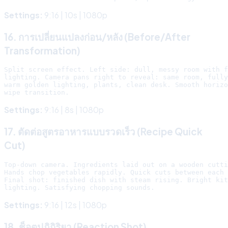
Settings:
9:16 | 10s | 1080p
16. การเปลี่ยนแปลงก่อน/หลัง (Before/After
Transformation)
Split screen effect. Left side: dull, messy room with f
lighting. Camera pans right to reveal: same room, fully
warm golden lighting, plants, clean desk. Smooth horizo
Settings:
9:16 | 8s | 1080p
17. ตัดต่อสูตรอาหารแบบรวดเร็ว (Recipe Quick
Cut)
Top-down camera. Ingredients laid out on a wooden cutti
Hands chop vegetables rapidly. Quick cuts between each 
Final shot: finished dish with steam rising. Bright kit
Settings:
9:16 | 12s | 1080p
18. ช็อตปฏิกิริยา (Reaction Shot)