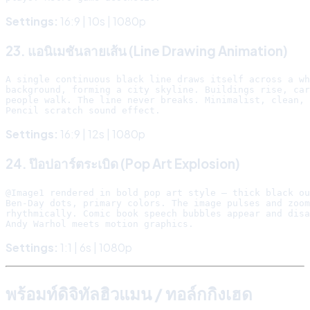
Settings:
16:9 | 10s | 1080p
23. แอนิเมชันลายเส้น (Line Drawing Animation)
A single continuous black line draws itself across a wh
background, forming a city skyline. Buildings rise, car
people walk. The line never breaks. Minimalist, clean, 
Settings:
16:9 | 12s | 1080p
24. ป๊อปอาร์ตระเบิด (Pop Art Explosion)
@Image1 rendered in bold pop art style — thick black ou
Ben-Day dots, primary colors. The image pulses and zoom
rhythmically. Comic book speech bubbles appear and disa
Settings:
1:1 | 6s | 1080p
พร้อมท์ดิจิทัลฮิวแมน / ทอล์กกิงเฮด