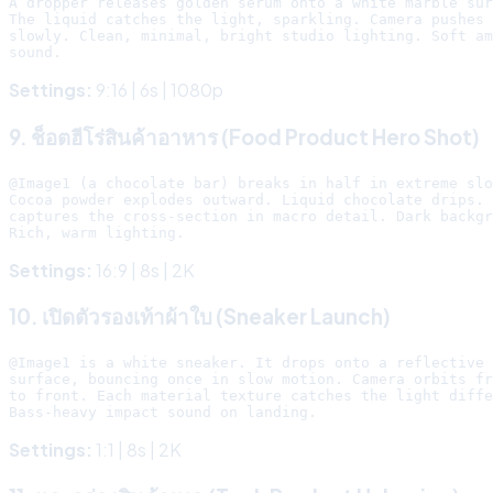
A dropper releases golden serum onto a white marble sur
The liquid catches the light, sparkling. Camera pushes 
slowly. Clean, minimal, bright studio lighting. Soft am
Settings:
9:16 | 6s | 1080p
9. ช็อตฮีโร่สินค้าอาหาร (Food Product Hero Shot)
@Image1 (a chocolate bar) breaks in half in extreme slo
Cocoa powder explodes outward. Liquid chocolate drips. 
captures the cross-section in macro detail. Dark backgr
Settings:
16:9 | 8s | 2K
10. เปิดตัวรองเท้าผ้าใบ (Sneaker Launch)
@Image1 is a white sneaker. It drops onto a reflective 
surface, bouncing once in slow motion. Camera orbits fr
to front. Each material texture catches the light diffe
Settings:
1:1 | 8s | 2K