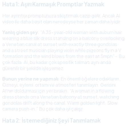
Hata 1: Aşırı Karmaşık Promptlar Yazmak
Her ayrıntıyı promptunuza sıkıştırmak cazip gelir. Ancak AI
video ile daha basit olan neredeyse her zaman daha iyidir.
Yanlış giden şey
: “A 35-year-old woman with auburn hair
wearing a blue silk dress standing on a balcony overlooking
a Venetian canal at sunset with exactly three gondolas
and a street musician playing violin while pigeons fly in a V
formation and the wind blows from the east at 5mph” – Bu
çok fazla. AI, bu kadar çok spesifik talimatı aynı anda
güvenilir bir şekilde işleyemez.
Bunun yerine ne yapmalı
: En önemli öğelere odaklanın.
Özneyi, eylemi, ortamı ve atmosferi tanımlayın. Gerisini
AI’nın doldurması için yer bırakın. “A woman in a flowing
dress stands on a Venetian balcony at sunset, watching
gondolas drift along the canal. Warm golden light. Slow
camera push-in.” Bu çok daha iyi çalışır.
Hata 2: İstemediğiniz Şeyi Tanımlamak