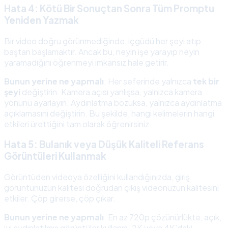
Hata 4: Kötü Bir Sonuçtan Sonra Tüm Promptu
Yeniden Yazmak
Bir video doğru görünmediğinde, içgüdü her şeyi atıp
baştan başlamaktır. Ancak bu, neyin işe yarayıp neyin
yaramadığını öğrenmeyi imkansız hale getirir.
Bunun yerine ne yapmalı
: Her seferinde yalnızca
tek bir
şeyi
değiştirin. Kamera açısı yanlışsa, yalnızca kamera
yönünü ayarlayın. Aydınlatma bozuksa, yalnızca aydınlatma
açıklamasını değiştirin. Bu şekilde, hangi kelimelerin hangi
etkileri ürettiğini tam olarak öğrenirsiniz.
Hata 5: Bulanık veya Düşük Kaliteli Referans
Görüntüleri Kullanmak
Görüntüden videoya özelliğini kullandığınızda, giriş
görüntünüzün kalitesi doğrudan çıkış videonuzun kalitesini
etkiler. Çöp girerse, çöp çıkar.
Bunun yerine ne yapmalı
: En az 720p çözünürlükte, açık,
iyi aydınlatılmış görüntüler kullanın. 2K veya 4K’daki