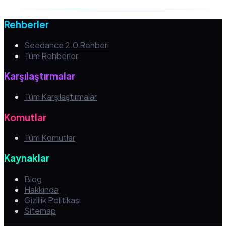
Rehberler
Seedance 2.0 Rehberi
Tüm Rehberler
Karşılaştırmalar
Tüm Karşılaştırmalar
Komutlar
Tüm Komutlar
Kaynaklar
Blog
Hakkında
Gizlilik Politikası
Sitemap