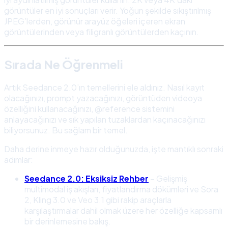
görüntüler en iyi sonuçları verir. Yoğun şekilde sıkıştırılmış
JPEG’lerden, görünür arayüz öğeleri içeren ekran
görüntülerinden veya filigranlı görüntülerden kaçının.
Sırada Ne Öğrenmeli
Artık Seedance 2.0’ın temellerini ele aldınız. Nasıl kayıt
olacağınızı, prompt yazacağınızı, görüntüden videoya
özelliğini kullanacağınızı, @reference sistemini
anlayacağınızı ve sık yapılan tuzaklardan kaçınacağınızı
biliyorsunuz. Bu sağlam bir temel.
Daha derine inmeye hazır olduğunuzda, işte mantıklı sonraki
adımlar:
Seedance 2.0: Eksiksiz Rehber
– Gelişmiş
multimodal iş akışları, fiyatlandırma dökümleri ve Sora
2, Kling 3.0 ve Veo 3.1 gibi rakip araçlarla
karşılaştırmalar dahil olmak üzere her özelliğe kapsamlı
bir derinlemesine bakış.