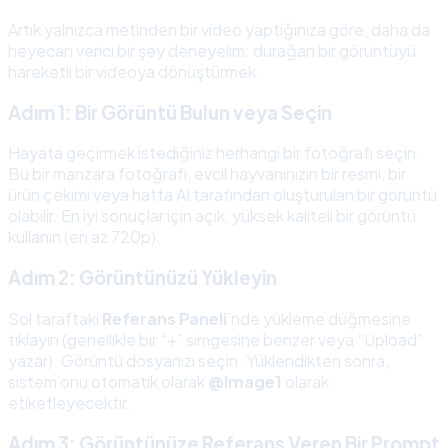
Artık yalnızca metinden bir video yaptığınıza göre, daha da
heyecan verici bir şey deneyelim: durağan bir görüntüyü
hareketli bir videoya dönüştürmek.
Adım 1: Bir Görüntü Bulun veya Seçin
Hayata geçirmek istediğiniz herhangi bir fotoğrafı seçin.
Bu bir manzara fotoğrafı, evcil hayvanınızın bir resmi, bir
ürün çekimi veya hatta AI tarafından oluşturulan bir görüntü
olabilir. En iyi sonuçlar için açık, yüksek kaliteli bir görüntü
kullanın (en az 720p).
Adım 2: Görüntünüzü Yükleyin
Sol taraftaki
Referans Paneli
’nde yükleme düğmesine
tıklayın (genellikle bir “+” simgesine benzer veya “Upload”
yazar). Görüntü dosyanızı seçin. Yüklendikten sonra,
sistem onu otomatik olarak
@Image1
olarak
etiketleyecektir.
Adım 3: Görüntünüze Referans Veren Bir Prompt