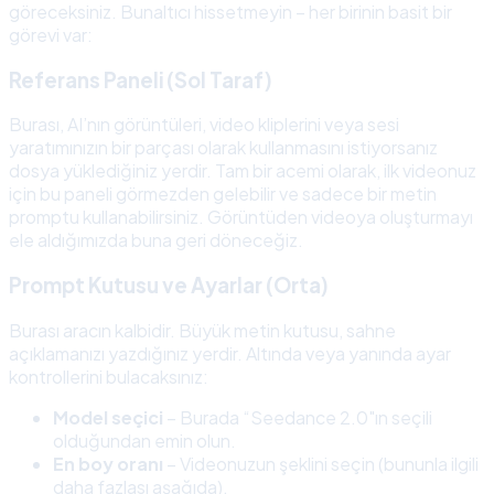
göreceksiniz. Bunaltıcı hissetmeyin – her birinin basit bir
görevi var:
Referans Paneli (Sol Taraf)
Burası, AI’nın görüntüleri, video kliplerini veya sesi
yaratımınızın bir parçası olarak kullanmasını istiyorsanız
dosya yüklediğiniz yerdir. Tam bir acemi olarak, ilk videonuz
için bu paneli görmezden gelebilir ve sadece bir metin
promptu kullanabilirsiniz. Görüntüden videoya oluşturmayı
ele aldığımızda buna geri döneceğiz.
Prompt Kutusu ve Ayarlar (Orta)
Burası aracın kalbidir. Büyük metin kutusu, sahne
açıklamanızı yazdığınız yerdir. Altında veya yanında ayar
kontrollerini bulacaksınız:
Model seçici
– Burada “Seedance 2.0"ın seçili
olduğundan emin olun.
En boy oranı
– Videonuzun şeklini seçin (bununla ilgili
daha fazlası aşağıda).