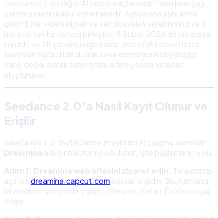
Seedance 2.0’ı diğer AI video araçlarından farklı kılan şey,
yalnızca metin kabul etmemesidir. Ayrıca ona aynı anda
görüntüler, video klipleri ve ses dosyaları verebilirsiniz ve o
her şeyi tek bir çıktıda birleştirir. 8 Şubat 2026’da piyasaya
sürüldü ve 2K çözünürlüğe kadar, ses efektleri ve hatta
sekizden fazla dilde dudak senkronizasyonlu diyaloglar
dahil, doğal olarak senkronize edilmiş sesle videolar
oluşturuyor.
Seedance 2.0’a Nasıl Kayıt Olunur ve
Erişilir
Seedance 2.0, ByteDance’in yaratıcı AI çalışma alanı olan
Dreamina
adlı bir platformda bulunur. İşte başlamanın yolu:
Adım 1: Dreamina web sitesini ziyaret edin.
Tarayıcınızı
açın ve
dreamina.capcut.com
adresine gidin. Bu, herhangi
bir modern tarayıcıda çalışır – Chrome, Safari, Firefox veya
Edge.