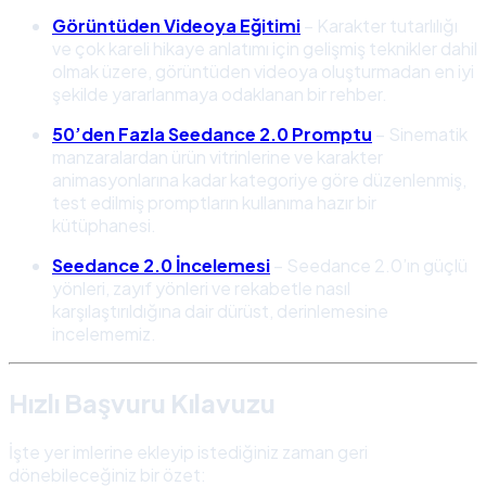
Görüntüden Videoya Eğitimi
– Karakter tutarlılığı
ve çok kareli hikaye anlatımı için gelişmiş teknikler dahil
olmak üzere, görüntüden videoya oluşturmadan en iyi
şekilde yararlanmaya odaklanan bir rehber.
50’den Fazla Seedance 2.0 Promptu
– Sinematik
manzaralardan ürün vitrinlerine ve karakter
animasyonlarına kadar kategoriye göre düzenlenmiş,
test edilmiş promptların kullanıma hazır bir
kütüphanesi.
Seedance 2.0 İncelemesi
– Seedance 2.0’ın güçlü
yönleri, zayıf yönleri ve rekabetle nasıl
karşılaştırıldığına dair dürüst, derinlemesine
incelememiz.
Hızlı Başvuru Kılavuzu
İşte yer imlerine ekleyip istediğiniz zaman geri
dönebileceğiniz bir özet: