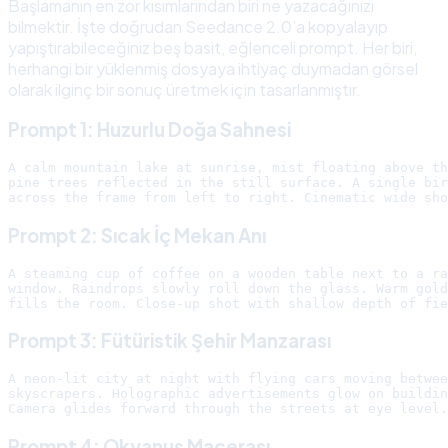
Başlamanın en zor kısımlarından biri ne yazacağınızı
bilmektir. İşte doğrudan Seedance 2.0’a kopyalayıp
yapıştırabileceğiniz beş basit, eğlenceli prompt. Her biri,
herhangi bir yüklenmiş dosyaya ihtiyaç duymadan görsel
olarak ilginç bir sonuç üretmek için tasarlanmıştır.
Prompt 1: Huzurlu Doğa Sahnesi
A calm mountain lake at sunrise, mist floating above th
pine trees reflected in the still surface. A single bir
Prompt 2: Sıcak İç Mekan Anı
A steaming cup of coffee on a wooden table next to a ra
window. Raindrops slowly roll down the glass. Warm gold
Prompt 3: Fütüristik Şehir Manzarası
A neon-lit city at night with flying cars moving betwee
skyscrapers. Holographic advertisements glow on buildin
Prompt 4: Okyanus Macerası