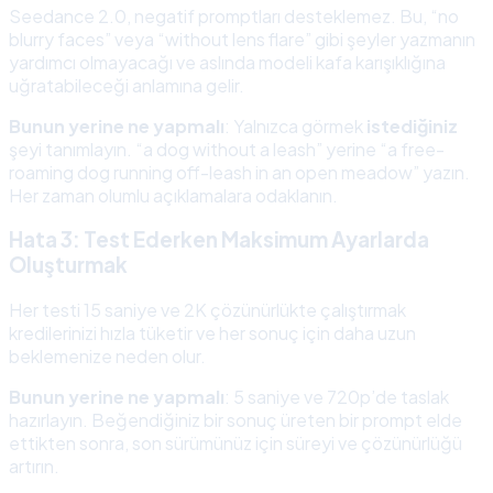
Seedance 2.0, negatif promptları desteklemez. Bu, “no
blurry faces” veya “without lens flare” gibi şeyler yazmanın
yardımcı olmayacağı ve aslında modeli kafa karışıklığına
uğratabileceği anlamına gelir.
Bunun yerine ne yapmalı
: Yalnızca görmek
istediğiniz
şeyi tanımlayın. “a dog without a leash” yerine “a free-
roaming dog running off-leash in an open meadow” yazın.
Her zaman olumlu açıklamalara odaklanın.
Hata 3: Test Ederken Maksimum Ayarlarda
Oluşturmak
Her testi 15 saniye ve 2K çözünürlükte çalıştırmak
kredilerinizi hızla tüketir ve her sonuç için daha uzun
beklemenize neden olur.
Bunun yerine ne yapmalı
: 5 saniye ve 720p’de taslak
hazırlayın. Beğendiğiniz bir sonuç üreten bir prompt elde
ettikten sonra, son sürümünüz için süreyi ve çözünürlüğü
artırın.