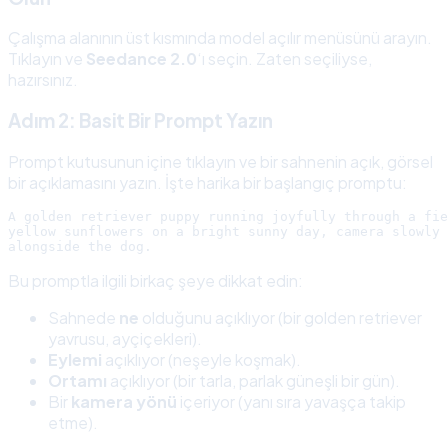
Çalışma alanının üst kısmında model açılır menüsünü arayın.
Tıklayın ve
Seedance 2.0
‘ı seçin. Zaten seçiliyse,
hazırsınız.
Adım 2: Basit Bir Prompt Yazın
Prompt kutusunun içine tıklayın ve bir sahnenin açık, görsel
bir açıklamasını yazın. İşte harika bir başlangıç promptu:
A golden retriever puppy running joyfully through a fie
yellow sunflowers on a bright sunny day, camera slowly 
Bu promptla ilgili birkaç şeye dikkat edin:
Sahnede
ne
olduğunu açıklıyor (bir golden retriever
yavrusu, ayçiçekleri).
Eylemi
açıklıyor (neşeyle koşmak).
Ortamı
açıklıyor (bir tarla, parlak güneşli bir gün).
Bir
kamera yönü
içeriyor (yanı sıra yavaşça takip
etme).