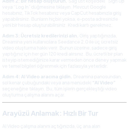
Adım 2: Bir hesap oluşturun.
Sağ üst köşedeki “Sign Up”
veya “Log In” düğmesine tıklayın. Mevcut Google
hesabınız, TikTok hesabınız veya CapCut hesabınızla giriş
yapabilirsiniz. Bunların hiçbiri yoksa, e-posta adresinizle
yeni bir hesap oluşturabilirsiniz. Kredi kartı gerekmez.
Adım 3: Ücretsiz kredilerinizi alın.
Giriş yaptığınızda,
Dreamina yeni kullanıcılara Seedance 2.0 ile üç ücretsiz
video oluşturma hakkı verir. Bunun üzerine, sadece giriş
yaptığınız için her gün 120 kredi alırsınız. Bu, ücretli bir plan
isteyip istemediğinize karar vermeden önce deney yapmak
ve temel bilgileri öğrenmek için fazlasıyla yeterlidir.
Adım 4: AI Video aracına gidin.
Dreamina panosundan,
sol kenar çubuğundaki veya ana menüdeki
“AI Video”
seçeneğine tıklayın. Bu, tüm işlerin gerçekleştiği video
oluşturma çalışma alanını açar.
Arayüzü Anlamak: Hızlı Bir Tur
AI Video çalışma alanını açtığınızda, üç ana alan