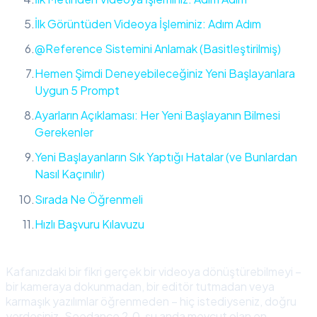
İlk Görüntüden Videoya İşleminiz: Adım Adım
@Reference Sistemini Anlamak (Basitleştirilmiş)
Hemen Şimdi Deneyebileceğiniz Yeni Başlayanlara
Uygun 5 Prompt
Ayarların Açıklaması: Her Yeni Başlayanın Bilmesi
Gerekenler
Yeni Başlayanların Sık Yaptığı Hatalar (ve Bunlardan
Nasıl Kaçınılır)
Sırada Ne Öğrenmeli
Hızlı Başvuru Kılavuzu
Kafanızdaki bir fikri gerçek bir videoya dönüştürebilmeyi –
bir kameraya dokunmadan, bir editör tutmadan veya
karmaşık yazılımlar öğrenmeden – hiç istediyseniz, doğru
yerdesiniz. Seedance 2.0, şu anda mevcut olan en