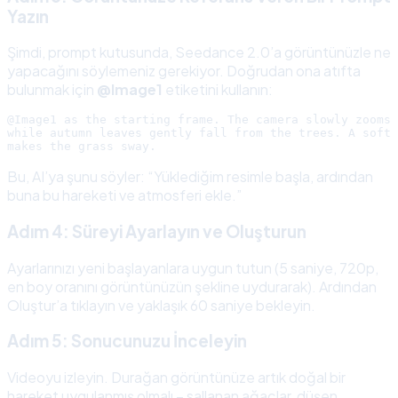
Yazın
Şimdi, prompt kutusunda, Seedance 2.0’a görüntünüzle ne
yapacağını söylemeniz gerekiyor. Doğrudan ona atıfta
bulunmak için
@Image1
etiketini kullanın:
@Image1 as the starting frame. The camera slowly zooms 
while autumn leaves gently fall from the trees. A soft 
Bu, AI’ya şunu söyler: “Yüklediğim resimle başla, ardından
buna bu hareketi ve atmosferi ekle.”
Adım 4: Süreyi Ayarlayın ve Oluşturun
Ayarlarınızı yeni başlayanlara uygun tutun (5 saniye, 720p,
en boy oranını görüntünüzün şekline uydurarak). Ardından
Oluştur’a tıklayın ve yaklaşık 60 saniye bekleyin.
Adım 5: Sonucunuzu İnceleyin
Videoyu izleyin. Durağan görüntünüze artık doğal bir
hareket uygulanmış olmalı – sallanan ağaçlar, düşen