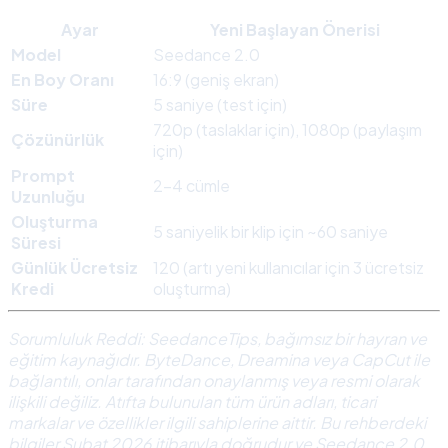
Ayar
Yeni Başlayan Önerisi
Model
Seedance 2.0
En Boy Oranı
16:9 (geniş ekran)
Süre
5 saniye (test için)
720p (taslaklar için), 1080p (paylaşım
Çözünürlük
için)
Prompt
2-4 cümle
Uzunluğu
Oluşturma
5 saniyelik bir klip için ~60 saniye
Süresi
Günlük Ücretsiz
120 (artı yeni kullanıcılar için 3 ücretsiz
Kredi
oluşturma)
Sorumluluk Reddi: SeedanceTips, bağımsız bir hayran ve
eğitim kaynağıdır. ByteDance, Dreamina veya CapCut ile
bağlantılı, onlar tarafından onaylanmış veya resmi olarak
ilişkili değiliz. Atıfta bulunulan tüm ürün adları, ticari
markalar ve özellikler ilgili sahiplerine aittir. Bu rehberdeki
bilgiler Şubat 2026 itibarıyla doğrudur ve Seedance 2.0