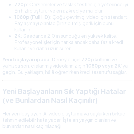
720p
: Önizlemeler ve taslak testler için yeterince iyi.
En hızlı oluşturur ve en az krediye mal olur.
1080p (Full HD)
: Çoğu çevrimiçi video için standart.
Paylaşmayı planladığınız bitmiş içerik için bunu
kullanın.
2K
: Seedance 2.0’ın sunduğu en yüksek kalite.
Profesyonel işler için harika ancak daha fazla kredi
kullanır ve daha uzun sürer.
Yeni başlayan ipucu
: Deneyler için
720p
kullanın ve
yalnızca son, cilalanmış videolarınız için
1080p veya 2K
‘ya
geçin. Bu yaklaşım, hâlâ öğrenirken kredi tasarrufu sağlar.
Yeni Başlayanların Sık Yaptığı Hatalar
(ve Bunlardan Nasıl Kaçınılır)
Her yeni başlayan, AI video oluşturmaya başlarken birkaç
tahmin edilebilir hata yapar. İşte en yaygın olanları ve
bunlardan nasıl kaçınılacağı.