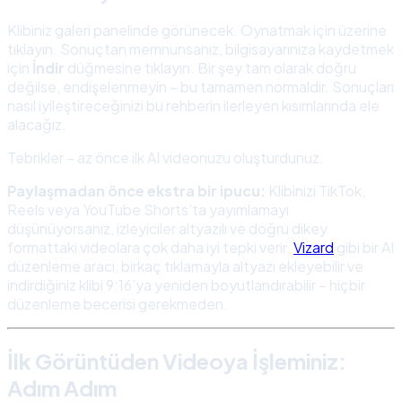
Klibiniz galeri panelinde görünecek. Oynatmak için üzerine
tıklayın. Sonuçtan memnunsanız, bilgisayarınıza kaydetmek
için
İndir
düğmesine tıklayın. Bir şey tam olarak doğru
değilse, endişelenmeyin – bu tamamen normaldir. Sonuçları
nasıl iyileştireceğinizi bu rehberin ilerleyen kısımlarında ele
alacağız.
Tebrikler – az önce ilk AI videonuzu oluşturdunuz.
Paylaşmadan önce ekstra bir ipucu:
Klibinizi TikTok,
Reels veya YouTube Shorts’ta yayımlamayı
düşünüyorsanız, izleyiciler altyazılı ve doğru dikey
formattaki videolara çok daha iyi tepki verir.
Vizard
gibi bir AI
düzenleme aracı, birkaç tıklamayla altyazı ekleyebilir ve
indirdiğiniz klibi 9:16’ya yeniden boyutlandırabilir – hiçbir
düzenleme becerisi gerekmeden.
İlk Görüntüden Videoya İşleminiz:
Adım Adım