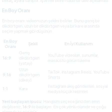
birkaç ayara sahiptir. İşte her birinin sade bir dille açıklaması.
En Boy Oranı
En boy oranı, videonuzun şeklini belirler. Bunu geniş bir
dikdörtgen, uzun bir dikdörtgen veya bir kare arasında
seçim yapmak gibi düşünün.
En Boy
Şekil
En İyi Kullanım
Oranı
Geniş
YouTube videoları, sunumlar,
16:9
dikdörtgen
masaüstü görüntüleme
(yatay)
Uzun
TikTok, Instagram Reels, YouTube
9:16
dikdörtgen
Shorts
(dikey)
Instagram akış gönderileri, sosyal
1:1
Kare
medya küçük resimleri
Yeni başlayan ipucu
: Hangisini seçeceğinizden emin
değilseniz,
16:9
ile başlayın. En çok yönlü olanıdır ve çoğu
ekranda iyi görünür.