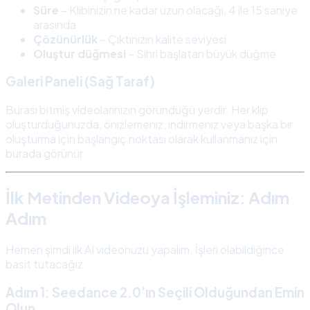
Süre
– Klibinizin ne kadar uzun olacağı, 4 ile 15 saniye
arasında.
Çözünürlük
– Çıktınızın kalite seviyesi.
Oluştur düğmesi
– Sihri başlatan büyük düğme.
Galeri Paneli (Sağ Taraf)
Burası bitmiş videolarınızın göründüğü yerdir. Her klip
oluşturduğunuzda, önizlemeniz, indirmeniz veya başka bir
oluşturma için başlangıç noktası olarak kullanmanız için
burada görünür.
İlk Metinden Videoya İşleminiz: Adım
Adım
Hemen şimdi ilk AI videonuzu yapalım. İşleri olabildiğince
basit tutacağız.
Adım 1: Seedance 2.0’ın Seçili Olduğundan Emin
Olun