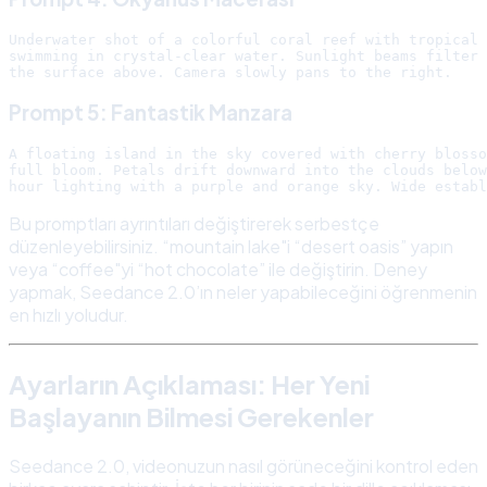
Underwater shot of a colorful coral reef with tropical 
swimming in crystal-clear water. Sunlight beams filter 
Prompt 5: Fantastik Manzara
A floating island in the sky covered with cherry blosso
full bloom. Petals drift downward into the clouds below
Bu promptları ayrıntıları değiştirerek serbestçe
düzenleyebilirsiniz. “mountain lake"i “desert oasis” yapın
veya “coffee"yi “hot chocolate” ile değiştirin. Deney
yapmak, Seedance 2.0’ın neler yapabileceğini öğrenmenin
en hızlı yoludur.
Ayarların Açıklaması: Her Yeni
Başlayanın Bilmesi Gerekenler
Seedance 2.0, videonuzun nasıl görüneceğini kontrol eden