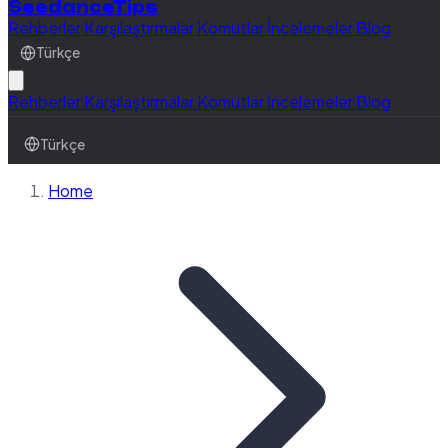
SeedanceTips
Rehberler
Karşılaştırmalar
Komutlar
İncelemeler
Blog
Türkçe
Rehberler
Karşılaştırmalar
Komutlar
İncelemeler
Blog
Türkçe
Home