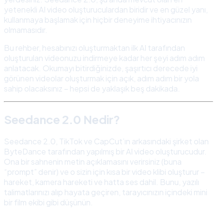
yetenekli AI video oluşturuculardan biridir ve en güzel yanı,
kullanmaya başlamak için hiçbir deneyime ihtiyacınızın
olmamasıdır.
Bu rehber, hesabınızı oluşturmaktan ilk AI tarafından
oluşturulan videonuzu indirmeye kadar her şeyi adım adım
anlatacak. Okumayı bitirdiğinizde, şaşırtıcı derecede iyi
görünen videolar oluşturmak için açık, adım adım bir yola
sahip olacaksınız – hepsi de yaklaşık beş dakikada.
Seedance 2.0 Nedir?
Seedance 2.0, TikTok ve CapCut’ın arkasındaki şirket olan
ByteDance tarafından yapılmış bir AI video oluşturucudur.
Ona bir sahnenin metin açıklamasını verirsiniz (buna
“prompt” denir) ve o sizin için kısa bir video klibi oluşturur –
hareket, kamera hareketi ve hatta ses dahil. Bunu, yazılı
talimatlarınızı alıp hayata geçiren, tarayıcınızın içindeki mini
bir film ekibi gibi düşünün.