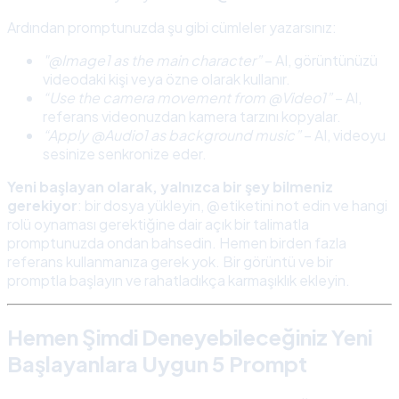
Ardından promptunuzda şu gibi cümleler yazarsınız:
"@Image1 as the main character”
– AI, görüntünüzü
videodaki kişi veya özne olarak kullanır.
“Use the camera movement from @Video1”
– AI,
referans videonuzdan kamera tarzını kopyalar.
“Apply @Audio1 as background music”
– AI, videoyu
sesinize senkronize eder.
Yeni başlayan olarak, yalnızca bir şey bilmeniz
gerekiyor
: bir dosya yükleyin, @etiketini not edin ve hangi
rolü oynaması gerektiğine dair açık bir talimatla
promptunuzda ondan bahsedin. Hemen birden fazla
referans kullanmanıza gerek yok. Bir görüntü ve bir
promptla başlayın ve rahatladıkça karmaşıklık ekleyin.
Hemen Şimdi Deneyebileceğiniz Yeni
Başlayanlara Uygun 5 Prompt