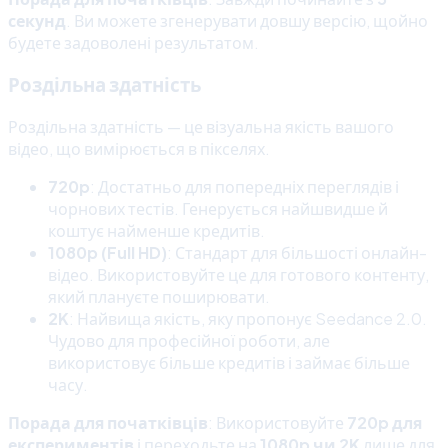
секунд
. Ви можете згенерувати довшу версію, щойно
будете задоволені результатом.
Роздільна здатність
Роздільна здатність — це візуальна якість вашого
відео, що вимірюється в пікселях.
720p
: Достатньо для попередніх переглядів і
чорнових тестів. Генерується найшвидше й
коштує найменше кредитів.
1080p (Full HD)
: Стандарт для більшості онлайн-
відео. Використовуйте це для готового контенту,
який плануєте поширювати.
2K
: Найвища якість, яку пропонує Seedance 2.0.
Чудово для професійної роботи, але
використовує більше кредитів і займає більше
часу.
Порада для початківців
: Використовуйте
720p для
експериментів
і переходьте на
1080p чи 2K
лише для