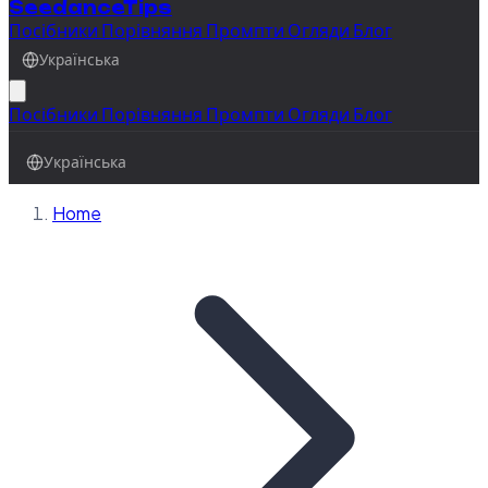
SeedanceTips
Посібники
Порівняння
Промпти
Огляди
Блог
Українська
Посібники
Порівняння
Промпти
Огляди
Блог
Українська
Home