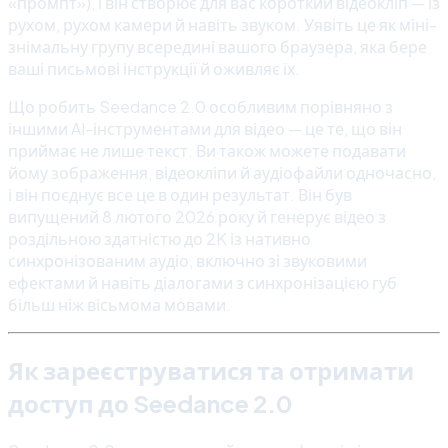
«промпт»), і він створює для вас короткий відеокліп — із
рухом, рухом камери й навіть звуком. Уявіть це як міні-
знімальну групу всередині вашого браузера, яка бере
ваші письмові інструкції й оживляє їх.
Що робить Seedance 2.0 особливим порівняно з
іншими AI-інструментами для відео — це те, що він
приймає не лише текст. Ви також можете подавати
йому зображення, відеокліпи й аудіофайли одночасно,
і він поєднує все це в один результат. Він був
випущений 8 лютого 2026 року й генерує відео з
роздільною здатністю до 2K із нативно
синхронізованим аудіо, включно зі звуковими
ефектами й навіть діалогами з синхронізацією губ
більш ніж вісьмома мовами.
Як зареєструватися та отримати
доступ до Seedance 2.0