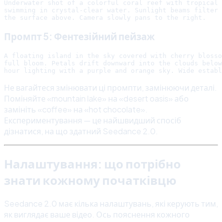
Underwater shot of a colorful coral reef with tropical 
swimming in crystal-clear water. Sunlight beams filter 
Промпт 5: Фентезійний пейзаж
A floating island in the sky covered with cherry blosso
full bloom. Petals drift downward into the clouds below
Не вагайтеся змінювати ці промпти, замінюючи деталі.
Поміняйте «mountain lake» на «desert oasis» або
замініть «coffee» на «hot chocolate».
Експериментування — це найшвидший спосіб
дізнатися, на що здатний Seedance 2.0.
Налаштування: що потрібно
знати кожному початківцю
Seedance 2.0 має кілька налаштувань, які керують тим,
як виглядає ваше відео. Ось пояснення кожного