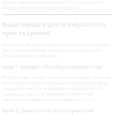
вашого завантаженого кліпу до 9:16 за кілька кліків —
жодних навичок монтажу не потрібно.
Ваше перше відео із зображення:
крок за кроком
Тепер, коли ви зробили відео лише з тексту, спробуймо
дещо ще захопливіше: перетворення нерухомого
зображення на рухоме відео.
Крок 1: Знайдіть або оберіть зображення
Виберіть будь-яке фото, яке хочете оживити. Це може
бути пейзажне фото, знімок вашого улюбленця, фото
товару або навіть AI-згенероване зображення. Для
найкращих результатів використовуйте чітке,
високоякісне зображення (щонайменше 720p).
Крок 2: Завантажте своє зображення