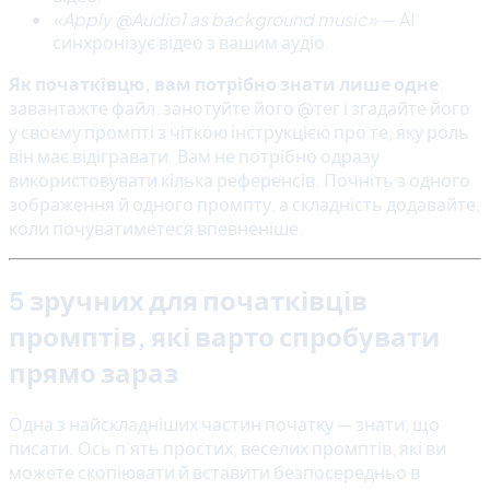
«Apply @Audio1 as background music»
— AI
синхронізує відео з вашим аудіо.
Як початківцю, вам потрібно знати лише одне
:
завантажте файл, занотуйте його @тег і згадайте його
у своєму промпті з чіткою інструкцією про те, яку роль
він має відігравати. Вам не потрібно одразу
використовувати кілька референсів. Почніть з одного
зображення й одного промпту, а складність додавайте,
коли почуватиметеся впевненіше.
5 зручних для початківців
промптів, які варто спробувати
прямо зараз
Одна з найскладніших частин початку — знати, що
писати. Ось п’ять простих, веселих промптів, які ви
можете скопіювати й вставити безпосередньо в