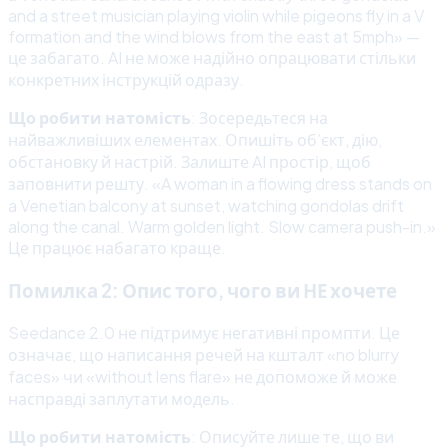
and a street musician playing violin while pigeons fly in a V
formation and the wind blows from the east at 5mph» —
це забагато. AI не може надійно опрацювати стільки
конкретних інструкцій одразу.
Що робити натомість
: Зосередьтеся на
найважливіших елементах. Опишіть об’єкт, дію,
обстановку й настрій. Залиште AI простір, щоб
заповнити решту. «A woman in a flowing dress stands on
a Venetian balcony at sunset, watching gondolas drift
along the canal. Warm golden light. Slow camera push-in.»
Це працює набагато краще.
Помилка 2: Опис того, чого ви НЕ хочете
Seedance 2.0 не підтримує негативні промпти. Це
означає, що написання речей на кшталт «no blurry
faces» чи «without lens flare» не допоможе й може
насправді заплутати модель.
Що робити натомість
: Описуйте лише те, що ви