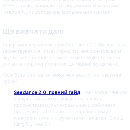
JPEG-файлів, скриншотів із видимими елементами
інтерфейсу чи зображень із водяними знаками.
Що вивчати далі
Тепер ви опанували основи Seedance 2.0. Ви знаєте, як
зареєструватися, писати промпти, використовувати
відео із зображення, розумієте систему @reference і
уникаєте поширених пасток. Це міцний фундамент.
Коли будете готові заглибитися, ось логічні наступні
кроки:
Seedance 2.0: повний гайд
— вичерпне глибоке
занурення в кожну функцію, включно з
просунутими мультимодальними робочими
процесами, розбором цін і порівняннями з
конкурентними інструментами на кшталт Sora 2,
Kling 3.0 і Veo 3.1.