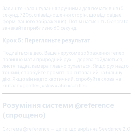
Залиште налаштування зручними для початківців (5
секунд, 720p, співвідношення сторін, що відповідає
формі вашого зображення). Потім натисніть Generate і
зачекайте приблизно 60 секунд.
Крок 5: Перегляньте результат
Подивіться відео. Ваше нерухоме зображення тепер
повинно мати природний рух — дерева гойдаються,
листя падає, камера плавно рухається. Якщо рух надто
тонкий, спробуйте промпт, орієнтований на більшу
дію. Якщо він надто хаотичний, спробуйте слова на
кшталт «gentle», «slow» або «subtle».
Розуміння системи @reference
(спрощено)
Система @reference — це те, що вирізняє Seedance 2.0