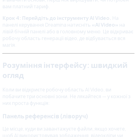
вам платний тариф.
Крок 4: Перейдіть до інструменту AI Video.
На
панелі керування Dreamina натисніть
«AI Video»
на
лівій бічній панелі або в головному меню. Це відкриває
робочу область генерації відео, де відбувається вся
магія.
Розуміння інтерфейсу: швидкий
огляд
Коли ви відкриєте робочу область AI Video, ви
побачите три основні зони. Не лякайтеся — у кожної з
них проста функція:
Панель референсів (ліворуч)
Це місце, куди ви завантажуєте файли, якщо хочете,
щоб AI використовував зображення, відеокліпи чи