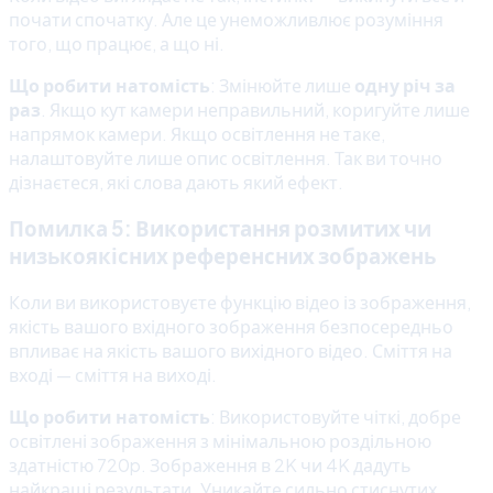
почати спочатку. Але це унеможливлює розуміння
того, що працює, а що ні.
Що робити натомість
: Змінюйте лише
одну річ за
раз
. Якщо кут камери неправильний, коригуйте лише
напрямок камери. Якщо освітлення не таке,
налаштовуйте лише опис освітлення. Так ви точно
дізнаєтеся, які слова дають який ефект.
Помилка 5: Використання розмитих чи
низькоякісних референсних зображень
Коли ви використовуєте функцію відео із зображення,
якість вашого вхідного зображення безпосередньо
впливає на якість вашого вихідного відео. Сміття на
вході — сміття на виході.
Що робити натомість
: Використовуйте чіткі, добре
освітлені зображення з мінімальною роздільною
здатністю 720p. Зображення в 2K чи 4K дадуть
найкращі результати. Уникайте сильно стиснутих