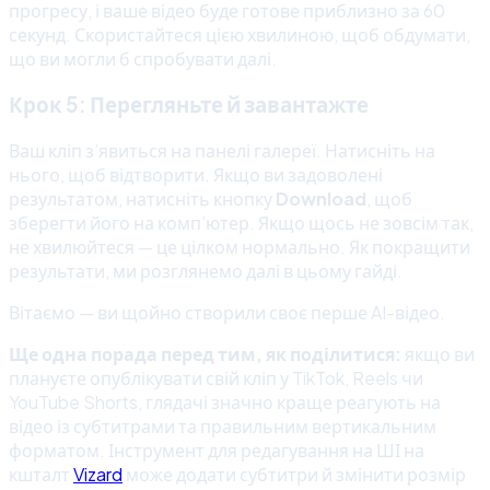
прогресу, і ваше відео буде готове приблизно за 60
секунд. Скористайтеся цією хвилиною, щоб обдумати,
що ви могли б спробувати далі.
Крок 5: Перегляньте й завантажте
Ваш кліп з’явиться на панелі галереї. Натисніть на
нього, щоб відтворити. Якщо ви задоволені
результатом, натисніть кнопку
Download
, щоб
зберегти його на комп’ютер. Якщо щось не зовсім так,
не хвилюйтеся — це цілком нормально. Як покращити
результати, ми розглянемо далі в цьому гайді.
Вітаємо — ви щойно створили своє перше AI-відео.
Ще одна порада перед тим, як поділитися:
якщо ви
плануєте опублікувати свій кліп у TikTok, Reels чи
YouTube Shorts, глядачі значно краще реагують на
відео із субтитрами та правильним вертикальним
форматом. Інструмент для редагування на ШІ на
кшталт
Vizard
може додати субтитри й змінити розмір