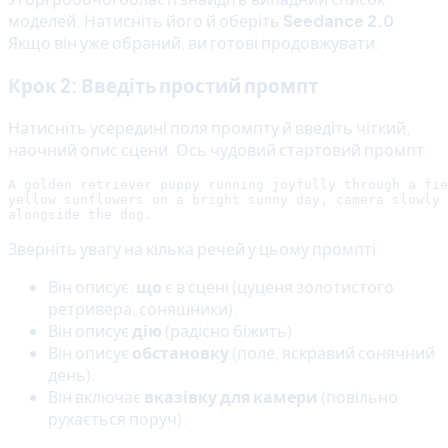
моделей. Натисніть його й оберіть
Seedance 2.0
.
Якщо він уже обраний, ви готові продовжувати.
Крок 2: Введіть простий промпт
Натисніть усередині поля промпту й введіть чіткий,
наочний опис сцени. Ось чудовий стартовий промпт:
A golden retriever puppy running joyfully through a fie
yellow sunflowers on a bright sunny day, camera slowly 
Зверніть увагу на кілька речей у цьому промпті:
Він описує,
що
є в сцені (цуценя золотистого
ретривера, соняшники).
Він описує
дію
(радісно біжить).
Він описує
обстановку
(поле, яскравий сонячний
день).
Він включає
вказівку для камери
(повільно
рухається поруч).