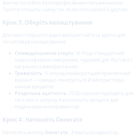
Вам не потрібно бути професійним письменником.
Просто опишіть сцену так, як ви пояснили б її другові.
Крок 3: Оберіть налаштування
Для свого першого відео використайте ці зручні для
початківців налаштування:
Співвідношення сторін
: 16:9 (це стандартний
широкоформатний режим, чудовий для YouTube і
загального використання)
Тривалість
: 5 секунд (найкоротший практичний
варіант — швидко генерується й використовує
менше кредитів)
Роздільна здатність
: 720p (цілком підходить для
тестового запуску й економить кредити для
подальших експериментів)
Крок 4: Натисніть Generate
Натисніть кнопку
Generate
. З’явиться індикатор