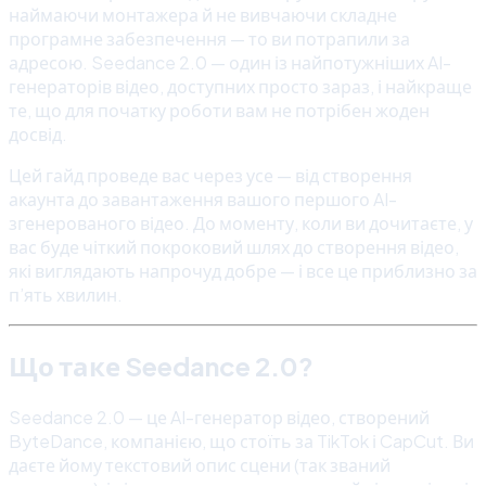
наймаючи монтажера й не вивчаючи складне
програмне забезпечення — то ви потрапили за
адресою. Seedance 2.0 — один із найпотужніших AI-
генераторів відео, доступних просто зараз, і найкраще
те, що для початку роботи вам не потрібен жоден
досвід.
Цей гайд проведе вас через усе — від створення
акаунта до завантаження вашого першого AI-
згенерованого відео. До моменту, коли ви дочитаєте, у
вас буде чіткий покроковий шлях до створення відео,
які виглядають напрочуд добре — і все це приблизно за
п’ять хвилин.
Що таке Seedance 2.0?
Seedance 2.0 — це AI-генератор відео, створений
ByteDance, компанією, що стоїть за TikTok і CapCut. Ви
даєте йому текстовий опис сцени (так званий