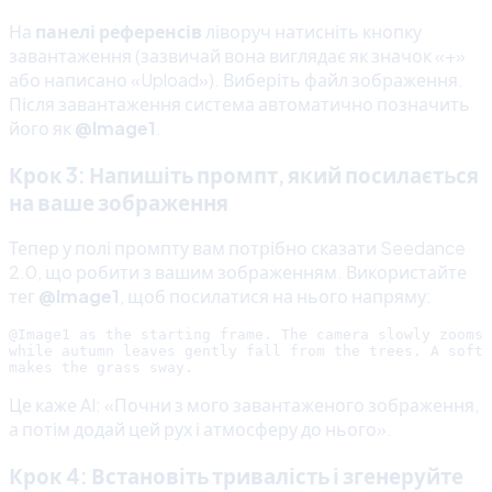
На
панелі референсів
ліворуч натисніть кнопку
завантаження (зазвичай вона виглядає як значок «+»
або написано «Upload»). Виберіть файл зображення.
Після завантаження система автоматично позначить
його як
@Image1
.
Крок 3: Напишіть промпт, який посилається
на ваше зображення
Тепер у полі промпту вам потрібно сказати Seedance
2.0, що робити з вашим зображенням. Використайте
тег
@Image1
, щоб посилатися на нього напряму:
@Image1 as the starting frame. The camera slowly zooms 
while autumn leaves gently fall from the trees. A soft 
Це каже AI: «Почни з мого завантаженого зображення,
а потім додай цей рух і атмосферу до нього».
Крок 4: Встановіть тривалість і згенеруйте