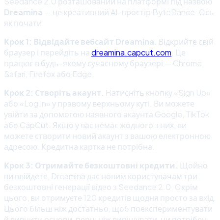
Seedance 2.0 розташований на платформі під назвою
Dreamina
— це креативний AI-простір ByteDance. Ось
як почати:
Крок 1: Відвідайте вебсайт Dreamina.
Відкрийте свій
браузер і перейдіть на
dreamina.capcut.com
. Це
працює в будь-якому сучасному браузері — Chrome,
Safari, Firefox або Edge.
Крок 2: Створіть акаунт.
Натисніть кнопку «Sign Up»
або «Log In» у правому верхньому куті. Ви можете
увійти за допомогою наявного акаунта Google, TikTok
або CapCut. Якщо у вас немає жодного з них, ви
можете створити новий акаунт з вашою електронною
адресою. Кредитна картка не потрібна.
Крок 3: Отримайте безкоштовні кредити.
Щойно
ви ввійдете, Dreamina дає новим користувачам три
безкоштовні генерації відео з Seedance 2.0. Окрім
цього, ви отримуєте 120 кредитів щодня просто за вхід.
Цього більш ніж достатньо, щоб поекспериментувати
й вивчити основи, перш ніж вирішувати, чи потрібен