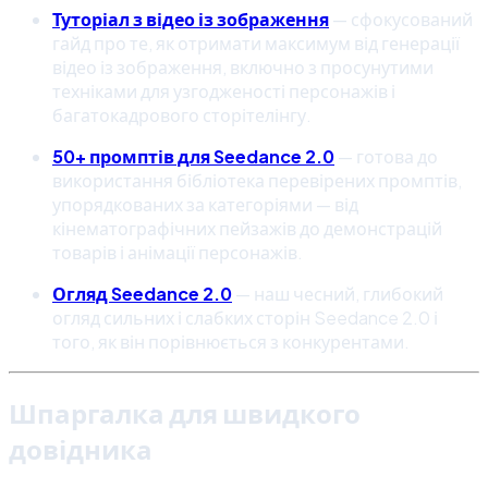
Туторіал з відео із зображення
— сфокусований
гайд про те, як отримати максимум від генерації
відео із зображення, включно з просунутими
техніками для узгодженості персонажів і
багатокадрового сторітелінгу.
50+ промптів для Seedance 2.0
— готова до
використання бібліотека перевірених промптів,
упорядкованих за категоріями — від
кінематографічних пейзажів до демонстрацій
товарів і анімації персонажів.
Огляд Seedance 2.0
— наш чесний, глибокий
огляд сильних і слабких сторін Seedance 2.0 і
того, як він порівнюється з конкурентами.
Шпаргалка для швидкого
довідника