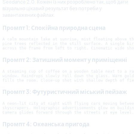
Seedance 2.0. Кожен із них розроблено так, щоб дати
візуально цікавий результат без потреби у
завантажених файлах.
Промпт 1: Спокійна природна сцена
A calm mountain lake at sunrise, mist floating above th
pine trees reflected in the still surface. A single bir
Промпт 2: Затишний момент у приміщенні
A steaming cup of coffee on a wooden table next to a ra
window. Raindrops slowly roll down the glass. Warm gold
Промпт 3: Футуристичний міський пейзаж
A neon-lit city at night with flying cars moving betwee
skyscrapers. Holographic advertisements glow on buildin
Промпт 4: Океанська пригода