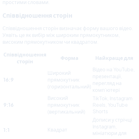
простими словами.
Співвідношення сторін
Співвідношення сторін визначає форму вашого відео.
Уявіть це як вибір між широким прямокутником,
високим прямокутником чи квадратом.
Співвідношення
Форма
Найкраще для
сторін
Відео на YouTube,
Широкий
презентації,
16:9
прямокутник
перегляд на
(горизонтальний)
комп’ютері
Високий
TikTok, Instagram
9:16
прямокутник
Reels, YouTube
Shorts
(вертикальний)
Дописи у стрічці
Instagram,
Квадрат
1:1
мініатюри для