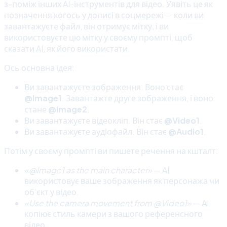
з-поміж інших AI-інструментів для відео. Уявіть це як
позначення когось у дописі в соцмережі — коли ви
завантажуєте файл, він отримує мітку, і ви
використовуєте цю мітку у своєму промпті, щоб
сказати AI, як його використати.
Ось основна ідея:
Ви завантажуєте зображення. Воно стає
@Image1
. Завантажте друге зображення, і воно
стане
@Image2
.
Ви завантажуєте відеокліп. Він стає
@Video1
.
Ви завантажуєте аудіофайл. Він стає
@Audio1
.
Потім у своєму промпті ви пишете речення на кшталт:
«@Image1 as the main character»
— AI
використовує ваше зображення як персонажа чи
об’єкт у відео.
«Use the camera movement from @Video1»
— AI
копіює стиль камери з вашого референсного
відео.