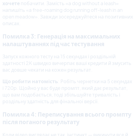
хочете
побачити. Замість «a dog without a leash»
напишіть «a free-roaming dog running off-leash in an
open meadow». Завжди зосереджуйтеся на позитивних
описах.
Помилка 3: Генерація на максимальних
налаштуваннях під час тестування
Запуск кожного тесту на 15 секундах і роздільній
здатності 2K швидко вичерпає ваші кредити й змусить
вас довше чекати на кожен результат.
Що робити натомість
: Робіть чернетки на 5 секундах
і 720p. Щойно у вас буде промпт, який дає результат,
що вам подобається, тоді збільшуйте тривалість і
роздільну здатність для фінальної версії.
Помилка 4: Переписування всього промпту
після поганого результату
Коли відео виглядає не так, інстинкт — викинути все й