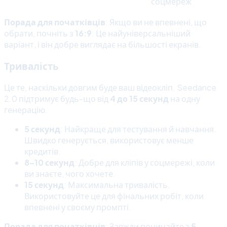
соцмереж
Порада для початківців
: Якщо ви не впевнені, що
обрати, почніть з
16:9
. Це найуніверсальніший
варіант, і він добре виглядає на більшості екранів.
Тривалість
Це те, наскільки довгим буде ваш відеокліп. Seedance
2.0 підтримує будь-що від
4 до 15 секунд
на одну
генерацію.
5 секунд
: Найкраще для тестування й навчання.
Швидко генерується, використовує менше
кредитів.
8–10 секунд
: Добре для кліпів у соцмережі, коли
ви знаєте, чого хочете.
15 секунд
: Максимальна тривалість.
Використовуйте це для фінальних робіт, коли
впевнені у своєму промпті.
Порада для початківців
: Завжди починайте з
5