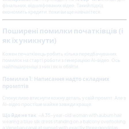
фінальних, відшліфованих відео. Такий підхід
економить кредити, поки ви ще навчаєтеся.
Поширені помилки початківців (і
як їх уникнути)
Кожен початківець робить кілька передбачуваних
помилок на старті роботи з генерацією AI-відео. Ось
найпоширеніші з них і як їх обійти.
Помилка 1: Написання надто складних
промптів
Спокусливо втиснути кожну деталь у свій промпт. Але з
AI-відео простіше майже завжди краще.
Що йде не так
: «A 35-year-old woman with auburn hair
wearing a blue silk dress standing on a balcony overlooking
a Venetian canal at sunset with exactly three gondolas