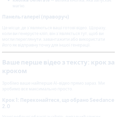
магію.
Панель галереї (праворуч)
Це місце, де з’являються ваші готові відео. Щоразу,
коли ви генеруєте кліп, він з’являється тут, щоб ви
могли переглянути, завантажити або використати
його як відправну точку для іншої генерації.
Ваше перше відео з тексту: крок за
кроком
Зробімо ваше найперше AI-відео прямо зараз. Ми
зробимо все максимально просто.
Крок 1: Переконайтеся, що обрано Seedance
2.0
Угорі робочої області знайдіть випадний список