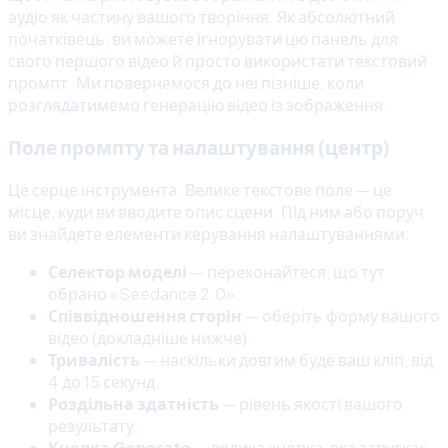
аудіо як частину вашого творіння. Як абсолютний
початківець, ви можете ігнорувати цю панель для
свого першого відео й просто використати текстовий
промпт. Ми повернемося до неї пізніше, коли
розглядатимемо генерацію відео із зображення.
Поле промпту та налаштування (центр)
Це серце інструмента. Велике текстове поле — це
місце, куди ви вводите опис сцени. Під ним або поруч
ви знайдете елементи керування налаштуваннями:
Селектор моделі
— переконайтеся, що тут
обрано «Seedance 2.0».
Співвідношення сторін
— оберіть форму вашого
відео (докладніше нижче).
Тривалість
— наскільки довгим буде ваш кліп, від
4 до 15 секунд.
Роздільна здатність
— рівень якості вашого
результату.
Кнопка Generate
— велика кнопка, яка запускає