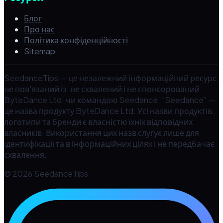
Блог
Про нас
Політика конфіденційності
Sitemap
SeedanceTips — це незалежний інформаційний ресурс,
не пов'язаний із, не схвалений і не спонсорований
ByteDance Ltd. чи командою Seedance. "Seedance" —
це назва продукту ByteDance Ltd. Усі назви продуктів,
логотипи та бренди є власністю їхніх відповідних
власників. Використання цих назв слугує лише для
ідентифікації та в інформаційних цілях і не передбачає
схвалення.
© 2026 SeedanceTips