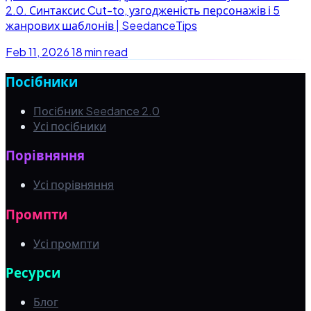
2.0. Синтаксис Cut-to, узгодженість персонажів і 5
жанрових шаблонів | SeedanceTips
Feb 11, 2026
18 min read
Посібники
Посібник Seedance 2.0
Усі посібники
Порівняння
Усі порівняння
Промпти
Усі промпти
Ресурси
Блог