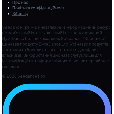
Про нас
Політика конфіденційності
Sitemap
SeedanceTips — це незалежний інформаційний ресурс,
не пов'язаний із, не схвалений і не спонсорований
ByteDance Ltd. чи командою Seedance. "Seedance" —
це назва продукту ByteDance Ltd. Усі назви продуктів,
логотипи та бренди є власністю їхніх відповідних
власників. Використання цих назв слугує лише для
ідентифікації та в інформаційних цілях і не передбачає
схвалення.
© 2026 SeedanceTips