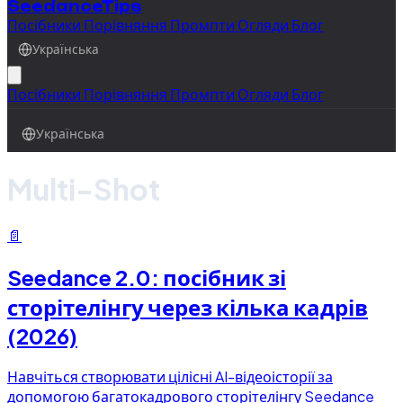
SeedanceTips
Посібники
Порівняння
Промпти
Огляди
Блог
Українська
Посібники
Порівняння
Промпти
Огляди
Блог
Українська
Multi-Shot
📄
Seedance 2.0: посібник зі
сторітелінгу через кілька кадрів
(2026)
Навчіться створювати цілісні AI-відеоісторії за
допомогою багатокадрового сторітелінгу Seedance