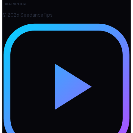
схвалення.
© 2026 SeedanceTips