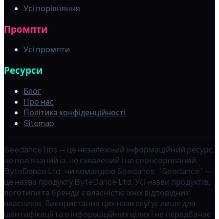
Усі порівняння
Промпти
Усі промпти
Ресурси
Блог
Про нас
Політика конфіденційності
Sitemap
SeedanceTips — це незалежний інформаційний ресурс,
не пов'язаний із, не схвалений і не спонсорований
ByteDance Ltd. чи командою Seedance. "Seedance" —
це назва продукту ByteDance Ltd. Усі назви продуктів,
логотипи та бренди є власністю їхніх відповідних
власників. Використання цих назв слугує лише для
ідентифікації та в інформаційних цілях і не передбачає