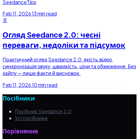
SeedanceTips
Feb 11, 2026
13 min read
📄
Огляд Seedance 2.0: чесні
переваги, недоліки та підсумок
Практичний огляд Seedance 2.0: якість відео,
синхронізація звуку, швидкість, ціни та обмеження. Без
хайпу — лише факти й висновок.
Feb 11, 2026
10 min read
Посібники
Посібник Seedance 2.0
Усі посібники
Порівняння