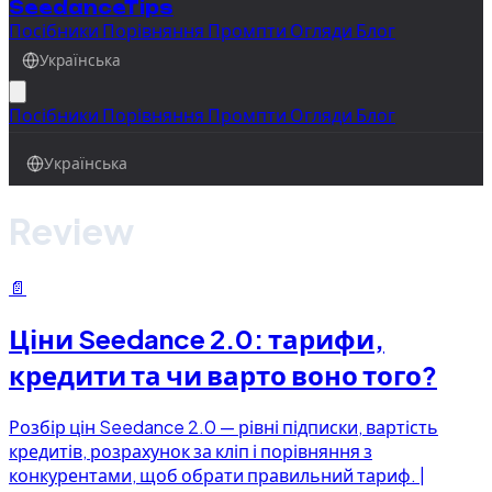
SeedanceTips
Посібники
Порівняння
Промпти
Огляди
Блог
Українська
Посібники
Порівняння
Промпти
Огляди
Блог
Українська
Review
📄
Ціни Seedance 2.0: тарифи,
кредити та чи варто воно того?
Розбір цін Seedance 2.0 — рівні підписки, вартість
кредитів, розрахунок за кліп і порівняння з
конкурентами, щоб обрати правильний тариф. |