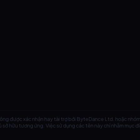
, không được xác nhận hay tài trợ bởi ByteDance Ltd. hoặc 
ủ sở hữu tương ứng. Việc sử dụng các tên này chỉ nhằm mục đí