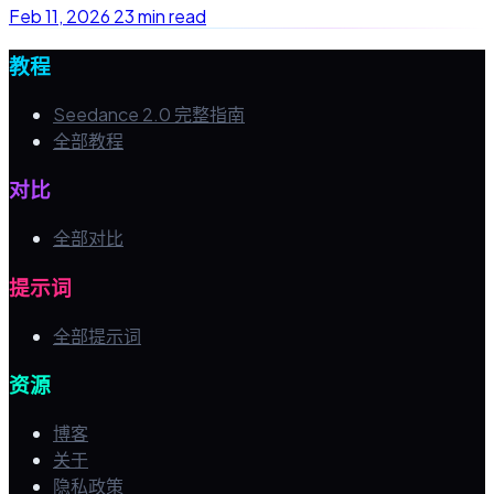
Feb 11, 2026
23 min read
教程
Seedance 2.0 完整指南
全部教程
对比
全部对比
提示词
全部提示词
资源
博客
关于
隐私政策